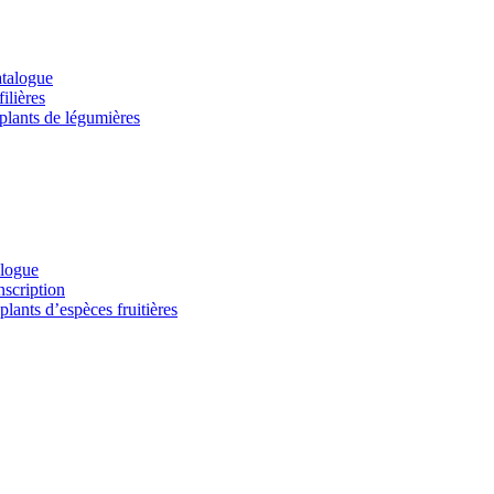
atalogue
ilières
 plants de légumières
alogue
nscription
lants d’espèces fruitières