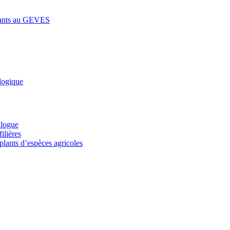
lants au GEVES
logique
alogue
ilières
plants d’espèces agricoles