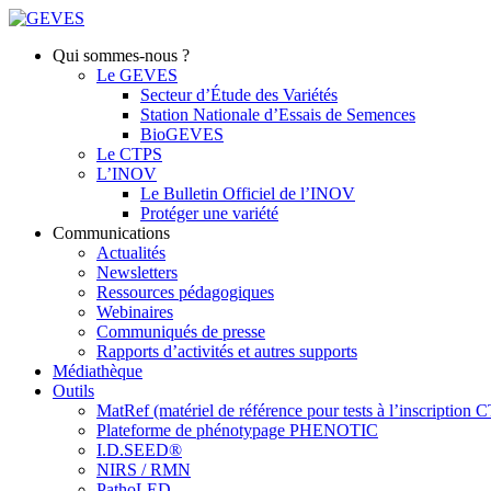
Qui sommes-nous ?
Le GEVES
Secteur d’Étude des Variétés
Station Nationale d’Essais de Semences
BioGEVES
Le CTPS
L’INOV
Le Bulletin Officiel de l’INOV
Protéger une variété
Communications
Actualités
Newsletters
Ressources pédagogiques
Webinaires
Communiqués de presse
Rapports d’activités et autres supports
Médiathèque
Outils
MatRef (matériel de référence pour tests à l’inscription
Plateforme de phénotypage PHENOTIC
I.D.SEED®
NIRS / RMN
PathoLED