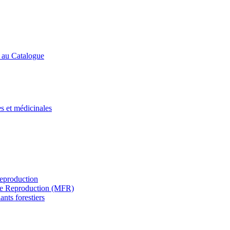
s au Catalogue
es et médicinales
Reproduction
s de Reproduction (MFR)
ants forestiers