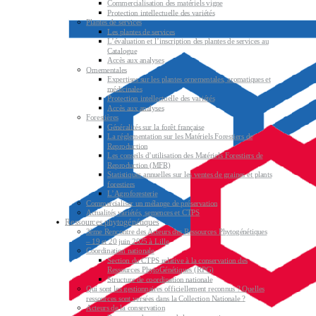
Commercialisation des matériels vigne
Protection intellectuelle des variétés
Plantes de services
Les plantes de services
L’évaluation et l’inscription des plantes de services au
Catalogue
Accès aux analyses
Ornementales
Expertises sur les plantes ornementales, aromatiques et
médicinales
Protection intellectuelle des variétés
Accès aux analyses
Forestières
Généralités sur la forêt française
La réglementation sur les Matériels Forestiers de
Reproduction
Les conseils d’utilisation des Matériels Forestiers de
Reproduction (MFR)
Statistiques annuelles sur les ventes de graines et plants
forestiers
L’Agroforesterie
Commercialiser un mélange de préservation
Actualités variétés, semences et CTPS
Ressources phytogénétiques
3ème Rencontre des Acteurs des Ressources Phytogénétiques
– 19 et 20 juin 2025 à Lille
Coordination nationale
Section du CTPS relative à la conservation des
Ressources PhytoGénétiques (RPG)
Structure de coordination nationale
Qui sont les gestionnaires officiellement reconnus ? Quelles
ressources sont versées dans la Collection Nationale ?
Acteurs de la conservation