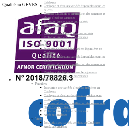
Catalogue
Qualité au GEVES
Catalogue et résultats variétés disponibles pour les
filières
Commercialisation et certification des semences et
plants d’espèces agricoles
Protection intellectuelle des variétés
Accès aux analyses
Gazons
L’évaluation et l’inscription des variétés
Protection intellectuelle des variétés
Accès aux analyses
Légumières
Inscription des variétés d’espèces légumières au
Catalogue
Catalogue et résultats variétés disponibles pour les
filières
Commercialisation et certification des semences et
plants de légumières
Résistance des légumières aux bioagresseurs
Protection intellectuelle des variétés
Accès aux analyses
Fruitières
Inscription des variétés d’espèces fruitières au
Catalogue
Catalogue et résultats des études conduites pour
l’inscription
Commercialisation et certification des semences &
plants d’espèces fruitières
Protection intellectuelle des variétés
Accès aux analyses
Vigne
Inscription des variétés de vigne au Catalogue
Accès aux analyses