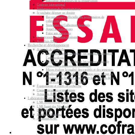
Rencontre des acteurs de la conservation
Contexte international
Réglementation & Documentation
Je souhaite déposer un dossier
Reconnaissance officielle des gestionnaires de
collection(s)
Versement en Collection Nationale
Appel à candidatures
Foire aux questions
Projets soutenus financièrement
Actualités RPG
Recherche et développement
Activités de recherche
Mieux évaluer les variétés et les semences adaptées à
l’agroécologie
Mieux évaluer les variétés et les semences dans le
contexte du changement climatique
Mieux évaluer la qualité des variétés et des semences
Améliorer les méthodes d’évaluation pour gagner en
efficience, en fiabilité et renforcer la protection de la
santé et de la sécurité au travail
Équipements et outils de recherche
Communications scientifiques
Actualités R&D
Laboratoire National de Référence
LNR Semences & Plants
LNR Santé des Végétaux
LNR OGM
Méthodes d’analyse
Actualités LNR