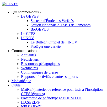
Qui sommes-nous ?
Le GEVES
Secteur d’Étude des Variétés
Station Nationale d’Essais de Semences
BioGEVES
Le CTPS
L’INOV
Le Bulletin Officiel de l’INOV
Protéger une variété
Communications
Actualités
Newsletters
Ressources pédagogiques
Webinaires
Communiqués de presse
Rapports d’activités et autres supports
Médiathèque
Outils
MatRef (matériel de référence pour tests à l’inscription
CTPS légumes)
Plateforme de phénotypage PHENOTIC
I.D.SEED®
NIRS / RMN