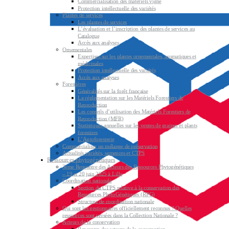
Commercialisation des matériels vigne
Protection intellectuelle des variétés
Plantes de services
Les plantes de services
L’évaluation et l’inscription des plantes de services au
Catalogue
Accès aux analyses
Ornementales
Expertises sur les plantes ornementales, aromatiques et
médicinales
Protection intellectuelle des variétés
Accès aux analyses
Forestières
Généralités sur la forêt française
La réglementation sur les Matériels Forestiers de
Reproduction
Les conseils d’utilisation des Matériels Forestiers de
Reproduction (MFR)
Statistiques annuelles sur les ventes de graines et plants
forestiers
L’Agroforesterie
Commercialiser un mélange de préservation
Actualités variétés, semences et CTPS
Ressources phytogénétiques
3ème Rencontre des Acteurs des Ressources Phytogénétiques
– 19 et 20 juin 2025 à Lille
Coordination nationale
Section du CTPS relative à la conservation des
Ressources PhytoGénétiques (RPG)
Structure de coordination nationale
Qui sont les gestionnaires officiellement reconnus ? Quelles
ressources sont versées dans la Collection Nationale ?
Acteurs de la conservation
Rencontre des acteurs de la conservation