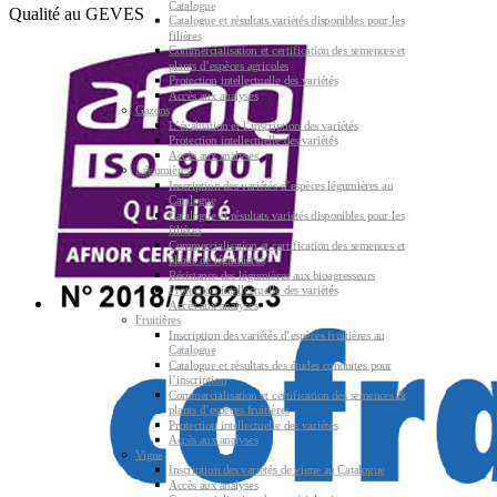
Catalogue
Qualité au GEVES
Catalogue et résultats variétés disponibles pour les
filières
Commercialisation et certification des semences et
plants d’espèces agricoles
Protection intellectuelle des variétés
Accès aux analyses
Gazons
L’évaluation et l’inscription des variétés
Protection intellectuelle des variétés
Accès aux analyses
Légumières
Inscription des variétés d’espèces légumières au
Catalogue
Catalogue et résultats variétés disponibles pour les
filières
Commercialisation et certification des semences et
plants de légumières
Résistance des légumières aux bioagresseurs
Protection intellectuelle des variétés
Accès aux analyses
Fruitières
Inscription des variétés d’espèces fruitières au
Catalogue
Catalogue et résultats des études conduites pour
l’inscription
Commercialisation et certification des semences &
plants d’espèces fruitières
Protection intellectuelle des variétés
Accès aux analyses
Vigne
Inscription des variétés de vigne au Catalogue
Accès aux analyses