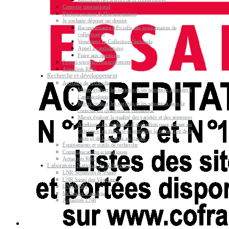
Contexte international
Réglementation & Documentation
Je souhaite déposer un dossier
Reconnaissance officielle des gestionnaires de
collection(s)
Versement en Collection Nationale
Appel à candidatures
Foire aux questions
Projets soutenus financièrement
Actualités RPG
Recherche et développement
Activités de recherche
Mieux évaluer les variétés et les semences adaptées à
l’agroécologie
Mieux évaluer les variétés et les semences dans le
contexte du changement climatique
Mieux évaluer la qualité des variétés et des semences
Améliorer les méthodes d’évaluation pour gagner en
efficience, en fiabilité et renforcer la protection de la
santé et de la sécurité au travail
Équipements et outils de recherche
Communications scientifiques
Actualités R&D
Laboratoire National de Référence
LNR Semences & Plants
LNR Santé des Végétaux
LNR OGM
Méthodes d’analyse
Actualités LNR