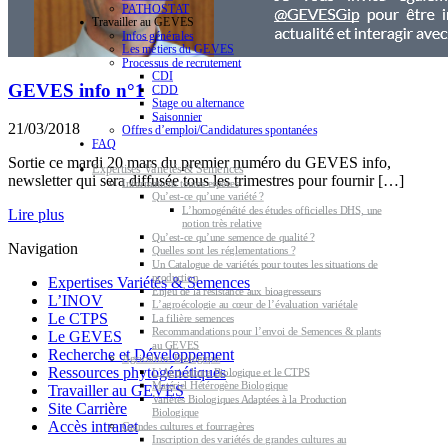
PATHOSTAT
Travailler au GEVES
Infos générales
Les métiers du GEVES
Processus de recrutement
CDI
GEVES info n°1
CDD
Stage ou alternance
Saisonnier
21/03/2018
Offres d’emploi/Candidatures spontanées
FAQ
Sortie ce mardi 20 mars du premier numéro du GEVES info,
Expertises Variétés & Semences
newsletter qui sera diffusée tous les trimestres pour fournir […]
Informations toutes espèces
Qu’est-ce qu’une variété ?
L’homogénéité des études officielles DHS, une
Lire plus
notion très relative
Qu’est-ce qu’une semence de qualité ?
Navigation
Quelles sont les réglementations ?
Un Catalogue de variétés pour toutes les situations de
production
Expertises Variétés & Semences
Enjeu de la résistance aux bioagresseurs
L’INOV
L’agroécologie au cœur de l’évaluation variétale
Le CTPS
La filière semences
Recommandations pour l’envoi de Semences & plants
Le GEVES
au GEVES
Recherche et Développement
Agriculture Biologique
Ressources phytogénétiques
L’Agriculture Biologique et le CTPS
Matériel Hétérogène Biologique
Travailler au GEVES
Variétés Biologiques Adaptées à la Production
Site Carrière
Biologique
Accès intranet
Grandes cultures et fourragères
Inscription des variétés de grandes cultures au