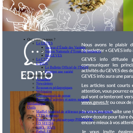
Qui sommes-nous ?
Le GEVES
Secteur d’Étude des Variétés
Station Nationale d’Essais de Semences
BioGEVES
Le CTPS
L’INOV
Le Bulletin Officiel de l’INOV
Protéger une variété
Communications
Actualités
Newsletters
Ressources pédagogiques
Webinaires
Communiqués de presse
Rapports d’activités et autres supports
Médiathèque
Outils
MatRef (matériel de référence pour tests à l’inscription
CTPS légumes)
Plateforme de phénotypage PHENOTIC
I.D.SEED®
NIRS / RMN
PathoLED