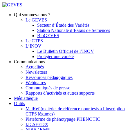
Qui sommes-nous ?
Le GEVES
Secteur d’Étude des Variétés
Station Nationale d’Essais de Semences
BioGEVES
Le CTPS
L’INOV
Le Bulletin Officiel de l’INOV
Protéger une variété
Communications
Actualités
Newsletters
Ressources pédagogiques
Webinaires
Communiqués de presse
Rapports d’activités et autres supports
Médiathèque
Outils
MatRef (matériel de référence pour tests à l’inscription
CTPS légumes)
Plateforme de phénotypage PHENOTIC
I.D.SEED®
NIRS / RMN