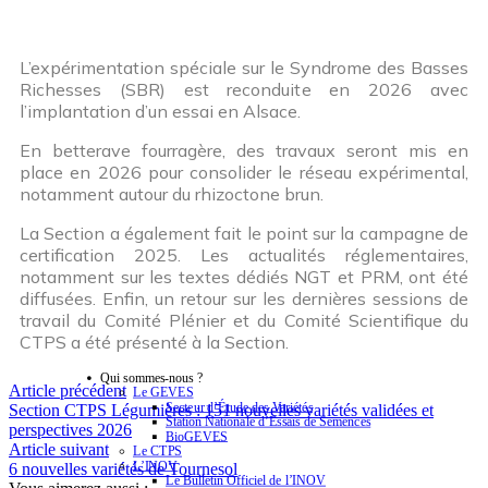
L’expérimentation spéciale sur le Syndrome des Basses
Richesses (SBR) est reconduite en 2026 avec
l’implantation d’un essai en Alsace.
En betterave fourragère, des travaux seront mis en
place en 2026 pour consolider le réseau expérimental,
notamment autour du rhizoctone brun.
La Section a également fait le point sur la campagne de
certification 2025. Les actualités réglementaires,
notamment sur les textes dédiés NGT et PRM, ont été
diffusées. Enfin, un retour sur les dernières sessions de
travail du Comité Plénier et du Comité Scientifique du
CTPS a été présenté à la Section.
Qui sommes-nous ?
Article précédent
Le GEVES
Secteur d’Étude des Variétés
Section CTPS Légumières : 151 nouvelles variétés validées et
Station Nationale d’Essais de Semences
perspectives 2026
BioGEVES
Article suivant
Le CTPS
L’INOV
6 nouvelles variétés de Tournesol
Le Bulletin Officiel de l’INOV