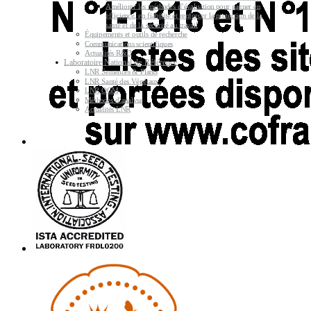
Améliorer les méthodes d’évaluation pour gagner en
efficience, en fiabilité et renforcer la protection de la
santé et de la sécurité au travail
Équipements et outils de recherche
Communications scientifiques
Actualités R&D
Laboratoire National de Référence
LNR Semences & Plants
LNR Santé des Végétaux
LNR OGM
Méthodes d’analyse
Actualités LNR