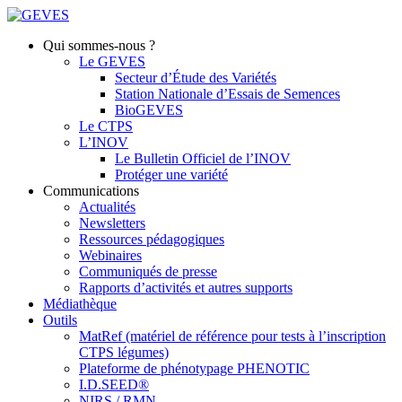
Qui sommes-nous ?
Le GEVES
Secteur d’Étude des Variétés
Station Nationale d’Essais de Semences
BioGEVES
Le CTPS
L’INOV
Le Bulletin Officiel de l’INOV
Protéger une variété
Communications
Actualités
Newsletters
Ressources pédagogiques
Webinaires
Communiqués de presse
Rapports d’activités et autres supports
Médiathèque
Outils
MatRef (matériel de référence pour tests à l’inscription
CTPS légumes)
Plateforme de phénotypage PHENOTIC
I.D.SEED®
NIRS / RMN