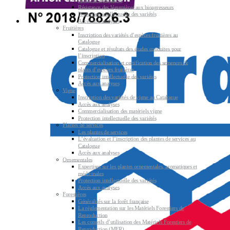
plants de légumières
Résistance des légumières aux bioagresseurs
Protection intellectuelle des variétés
Accès aux analyses
Fruitières
Inscription des variétés d’espèces fruitières au
Catalogue
Catalogue et résultats des études conduites pour
l’inscription
Commercialisation et certification des semences &
plants d’espèces fruitières
Protection intellectuelle des variétés
Accès aux analyses
Vigne
Inscription des variétés de vigne au Catalogue
Accès aux analyses
Commercialisation des matériels vigne
Protection intellectuelle des variétés
Plantes de services
Les plantes de services
L’évaluation et l’inscription des plantes de services au
Catalogue
Accès aux analyses
Ornementales
Expertises sur les plantes ornementales, aromatiques et
médicinales
Protection intellectuelle des variétés
Accès aux analyses
Forestières
Généralités sur la forêt française
La réglementation sur les Matériels Forestiers de
Reproduction
Les conseils d’utilisation des Matériels Forestiers de
Reproduction (MFR)