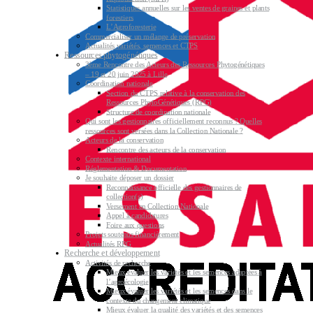
Statistiques annuelles sur les ventes de graines et plants
forestiers
L’Agroforesterie
Commercialiser un mélange de préservation
Actualités variétés, semences et CTPS
Ressources phytogénétiques
3ème Rencontre des Acteurs des Ressources Phytogénétiques
– 19 et 20 juin 2025 à Lille
Coordination nationale
Section du CTPS relative à la conservation des
Ressources PhytoGénétiques (RPG)
Structure de coordination nationale
Qui sont les gestionnaires officiellement reconnus ? Quelles
ressources sont versées dans la Collection Nationale ?
Acteurs de la conservation
Rencontre des acteurs de la conservation
Contexte international
Réglementation & Documentation
Je souhaite déposer un dossier
Reconnaissance officielle des gestionnaires de
collection(s)
Versement en Collection Nationale
Appel à candidatures
Foire aux questions
Projets soutenus financièrement
Actualités RPG
Recherche et développement
Activités de recherche
Mieux évaluer les variétés et les semences adaptées à
l’agroécologie
Mieux évaluer les variétés et les semences dans le
contexte du changement climatique
Mieux évaluer la qualité des variétés et des semences