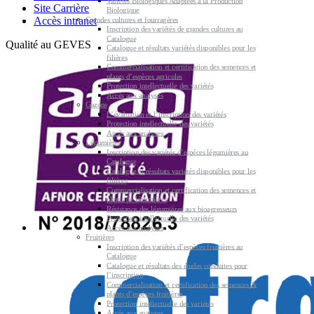
Variétés Biologiques Adaptées à la Production
Site Carrière
Biologique
Accès intranet
Grandes cultures et fourragères
Inscription des variétés de grandes cultures au
Catalogue
Qualité au GEVES
Catalogue et résultats variétés disponibles pour les
filières
Commercialisation et certification des semences et
plants d’espèces agricoles
Protection intellectuelle des variétés
Accès aux analyses
Gazons
L’évaluation et l’inscription des variétés
Protection intellectuelle des variétés
Accès aux analyses
Légumières
Inscription des variétés d’espèces légumières au
Catalogue
Catalogue et résultats variétés disponibles pour les
filières
Commercialisation et certification des semences et
plants de légumières
Résistance des légumières aux bioagresseurs
Protection intellectuelle des variétés
Accès aux analyses
Fruitières
Inscription des variétés d’espèces fruitières au
Catalogue
Catalogue et résultats des études conduites pour
l’inscription
Commercialisation et certification des semences &
plants d’espèces fruitières
Protection intellectuelle des variétés
Accès aux analyses