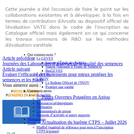
Cette journée a été l’occasion de faire le point sur les
collaborations existantes et à développer, à la fois en
termes de contribution d’Arvalis au dispositif officiel de
l’évaluation VATE dans le cadre de l’inscription au
Catalogue officiel mais également en ce qui concerne
les travaux communs de R&D sur les méthodes
d’évaluation variétale.
Qui sommes-nous ?
Article précédent
Le GEVES
Secteur d’Étude des Variétés
Journées des Laboratoires d’analyses de la qualité des semences
Station Nationale d’Essais de Semences
Article suivant
BioGEVES
Évaluer l’efficacité des traitements pour mieux protéger les
Le CTPS
L’INOV
semences et les plants
Le Bulletin Officiel de l’INOV
Vous aimerez aussi :
Protéger une variété
Communications
Actualités
Portes Ouvertes Potagères en Anjou
Newsletters
Ressources pédagogiques
Webinaires
Communiqués de presse
Rapports d’activités et autres supports
Médiathèque
Actualisation du barème CTPS – Juillet 2026
Outils
MatRef (matériel de référence pour tests à l’inscription
CTPS légumes)