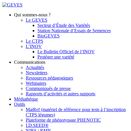
Qui sommes-nous ?
Le GEVES
Secteur d’Étude des Variétés
Station Nationale d’Essais de Semences
BioGEVES
Le CTPS
L’INOV
Le Bulletin Officiel de l’INOV
Protéger une variété
Communications
Actualités
Newsletters
Ressources pédagogiques
Webinaires
Communiqués de presse
Rapports d’activités et autres supports
Médiathèque
Outils
MatRef (matériel de référence pour tests à l’inscription
CTPS légumes)
Plateforme de phénotypage PHENOTIC
I.D.SEED®
NIRS / RMN