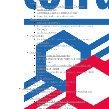
Vigne
Inscription des variétés de vigne au Catalogue
Accès aux analyses
Commercialisation des matériels vigne
Protection intellectuelle des variétés
Plantes de services
Les plantes de services
L’évaluation et l’inscription des plantes de services au
Catalogue
Accès aux analyses
Ornementales
Expertises sur les plantes ornementales, aromatiques et
médicinales
Protection intellectuelle des variétés
Accès aux analyses
Forestières
Généralités sur la forêt française
La réglementation sur les Matériels Forestiers de
Reproduction
Les conseils d’utilisation des Matériels Forestiers de
Reproduction (MFR)
Statistiques annuelles sur les ventes de graines et plants
forestiers
L’Agroforesterie
Commercialiser un mélange de préservation
Actualités variétés, semences et CTPS
Ressources phytogénétiques
3ème Rencontre des Acteurs des Ressources Phytogénétiques
– 19 et 20 juin 2025 à Lille
Coordination nationale
Section du CTPS relative à la conservation des
Ressources PhytoGénétiques (RPG)
Structure de coordination nationale