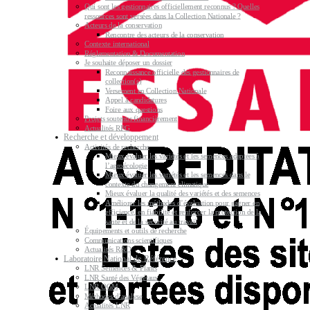
Qui sont les gestionnaires officiellement reconnus ? Quelles
ressources sont versées dans la Collection Nationale ?
Acteurs de la conservation
Rencontre des acteurs de la conservation
Contexte international
Réglementation & Documentation
Je souhaite déposer un dossier
Reconnaissance officielle des gestionnaires de
collection(s)
Versement en Collection Nationale
Appel à candidatures
Foire aux questions
Projets soutenus financièrement
Actualités RPG
Recherche et développement
Activités de recherche
Mieux évaluer les variétés et les semences adaptées à
l’agroécologie
Mieux évaluer les variétés et les semences dans le
contexte du changement climatique
Mieux évaluer la qualité des variétés et des semences
Améliorer les méthodes d’évaluation pour gagner en
efficience, en fiabilité et renforcer la protection de la
santé et de la sécurité au travail
Équipements et outils de recherche
Communications scientifiques
Actualités R&D
Laboratoire National de Référence
LNR Semences & Plants
LNR Santé des Végétaux
LNR OGM
Méthodes d’analyse
Actualités LNR