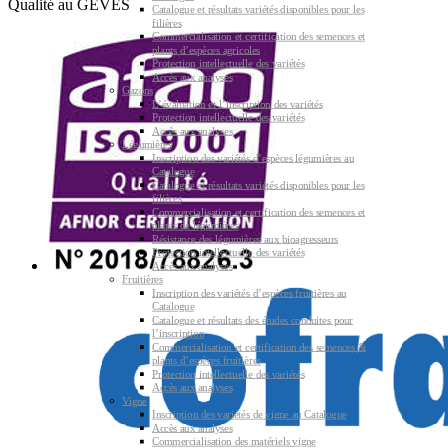
Qualité au GEVES
Catalogue et résultats variétés disponibles pour les
filières
Commercialisation et certification des semences et
plants d’espèces agricoles
Protection intellectuelle des variétés
Accès aux analyses
Gazons
L’évaluation et l’inscription des variétés
Protection intellectuelle des variétés
Accès aux analyses
Légumières
Inscription des variétés d’espèces légumières au
Catalogue
Catalogue et résultats variétés disponibles pour les
filières
Commercialisation et certification des semences et
plants de légumières
Résistance des légumières aux bioagresseurs
Protection intellectuelle des variétés
Accès aux analyses
Fruitières
Inscription des variétés d’espèces fruitières au
Catalogue
Catalogue et résultats des études conduites pour
l’inscription
Commercialisation et certification des semences &
plants d’espèces fruitières
Protection intellectuelle des variétés
Accès aux analyses
Vigne
Inscription des variétés de vigne au Catalogue
Accès aux analyses
Commercialisation des matériels vigne