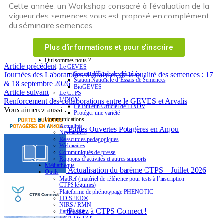
Cette année, un Workshop consacré à l’évaluation de la
vigueur des semences vous est proposé en complément
du séminaire semences.
Plus d'informations et pour s'inscrire
Qui sommes-nous ?
Article précédent
Le GEVES
Secteur d’Étude des Variétés
Journées des Laboratoires d’analyses de la qualité des semences : 17
Station Nationale d’Essais de Semences
& 18 septembre 2026
BioGEVES
Article suivant
Le CTPS
L’INOV
Renforcement des collaborations entre le GEVES et Arvalis
Le Bulletin Officiel de l’INOV
Vous aimerez aussi :
Protéger une variété
Communications
Actualités
Portes Ouvertes Potagères en Anjou
Newsletters
Ressources pédagogiques
Webinaires
Communiqués de presse
Rapports d’activités et autres supports
Médiathèque
Actualisation du barème CTPS – Juillet 2026
Outils
MatRef (matériel de référence pour tests à l’inscription
CTPS légumes)
Plateforme de phénotypage PHENOTIC
I.D.SEED®
NIRS / RMN
Passez à CTPS Connect !
PathoLED
PATHOSTAT