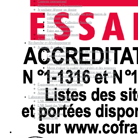
Contexte international
Réglementation & Documentation
Je souhaite déposer un dossier
Reconnaissance officielle des gestionnaires de
collection(s)
Versement en Collection Nationale
Appel à candidatures
Foire aux questions
Projets soutenus financièrement
Actualités RPG
Recherche et développement
Activités de recherche
Mieux évaluer les variétés et les semences adaptées à
l’agroécologie
Mieux évaluer les variétés et les semences dans le
contexte du changement climatique
Mieux évaluer la qualité des variétés et des semences
Améliorer les méthodes d’évaluation pour gagner en
efficience, en fiabilité et renforcer la protection de la
santé et de la sécurité au travail
Équipements et outils de recherche
Communications scientifiques
Actualités R&D
Laboratoire National de Référence
LNR Semences & Plants
LNR Santé des Végétaux
LNR OGM
Méthodes d’analyse
Actualités LNR