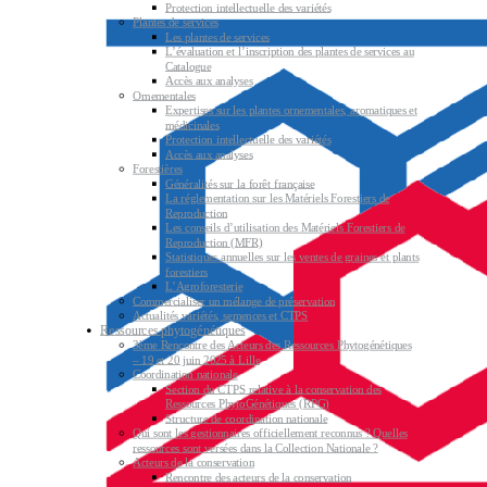
Protection intellectuelle des variétés
Plantes de services
Les plantes de services
L’évaluation et l’inscription des plantes de services au
Catalogue
Accès aux analyses
Ornementales
Expertises sur les plantes ornementales, aromatiques et
médicinales
Protection intellectuelle des variétés
Accès aux analyses
Forestières
Généralités sur la forêt française
La réglementation sur les Matériels Forestiers de
Reproduction
Les conseils d’utilisation des Matériels Forestiers de
Reproduction (MFR)
Statistiques annuelles sur les ventes de graines et plants
forestiers
L’Agroforesterie
Commercialiser un mélange de préservation
Actualités variétés, semences et CTPS
Ressources phytogénétiques
3ème Rencontre des Acteurs des Ressources Phytogénétiques
– 19 et 20 juin 2025 à Lille
Coordination nationale
Section du CTPS relative à la conservation des
Ressources PhytoGénétiques (RPG)
Structure de coordination nationale
Qui sont les gestionnaires officiellement reconnus ? Quelles
ressources sont versées dans la Collection Nationale ?
Acteurs de la conservation
Rencontre des acteurs de la conservation