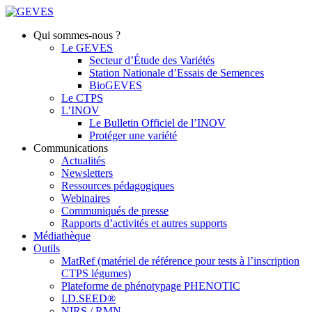
Qui sommes-nous ?
Le GEVES
Secteur d’Étude des Variétés
Station Nationale d’Essais de Semences
BioGEVES
Le CTPS
L’INOV
Le Bulletin Officiel de l’INOV
Protéger une variété
Communications
Actualités
Newsletters
Ressources pédagogiques
Webinaires
Communiqués de presse
Rapports d’activités et autres supports
Médiathèque
Outils
MatRef (matériel de référence pour tests à l’inscription
CTPS légumes)
Plateforme de phénotypage PHENOTIC
I.D.SEED®
NIRS / RMN