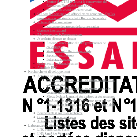
Section du CTPS relative à la conservation des
Ressources PhytoGénétiques (RPG)
Structure de coordination nationale
Qui sont les gestionnaires officiellement reconnus ? Quelles
ressources sont versées dans la Collection Nationale ?
Acteurs de la conservation
Rencontre des acteurs de la conservation
Contexte international
Réglementation & Documentation
Je souhaite déposer un dossier
Reconnaissance officielle des gestionnaires de
collection(s)
Versement en Collection Nationale
Appel à candidatures
Foire aux questions
Projets soutenus financièrement
Actualités RPG
Recherche et développement
Activités de recherche
Mieux évaluer les variétés et les semences adaptées à
l’agroécologie
Mieux évaluer les variétés et les semences dans le
contexte du changement climatique
Mieux évaluer la qualité des variétés et des semences
Améliorer les méthodes d’évaluation pour gagner en
efficience, en fiabilité et renforcer la protection de la
santé et de la sécurité au travail
Équipements et outils de recherche
Communications scientifiques
Actualités R&D
Laboratoire National de Référence
LNR Semences & Plants
LNR Santé des Végétaux