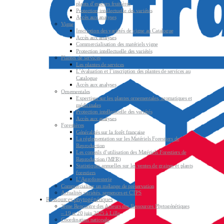
plants d’espèces fruitières
Protection intellectuelle des variétés
Accès aux analyses
Vigne
Inscription des variétés de vigne au Catalogue
Accès aux analyses
Commercialisation des matériels vigne
Protection intellectuelle des variétés
Plantes de services
Les plantes de services
L’évaluation et l’inscription des plantes de services au
Catalogue
Accès aux analyses
Ornementales
Expertises sur les plantes ornementales, aromatiques et
médicinales
Protection intellectuelle des variétés
Accès aux analyses
Forestières
Généralités sur la forêt française
La réglementation sur les Matériels Forestiers de
Reproduction
Les conseils d’utilisation des Matériels Forestiers de
Reproduction (MFR)
Statistiques annuelles sur les ventes de graines et plants
forestiers
L’Agroforesterie
Commercialiser un mélange de préservation
Actualités variétés, semences et CTPS
Ressources phytogénétiques
3ème Rencontre des Acteurs des Ressources Phytogénétiques
– 19 et 20 juin 2025 à Lille
Coordination nationale