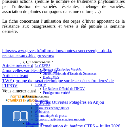
plusieurs actions. (
réduire
le nombre de traitements phytosanitaires
par l’utilisation de variétés résistantes, mélange de variétés,
association de plantes compagnes dans une culture, …)
La fiche concernant l’utilisation des orges d’hiver apportant de la
résistance aux
bioagresseurs
et verse a été publiée la semaine
dernière.
https://www.geves.fr/informations-toutes-especes/enjeu-de-la-
resistance-aux-bioagresseurs/
Qui sommes-nous ?
Article précédent
Le GEVES
Secteur d’Étude des Variétés
4 nouvelles variétés de Sorgho
Station Nationale d’Essais de Semences
Article suivant
BioGEVES
TWF (groupe de travail technique sur les espèces fruitières) de
Le CTPS
L’INOV
l’UPOV
Le Bulletin Officiel de l’INOV
Vous aimerez aussi :
Protéger une variété
Communications
Actualités
Portes Ouvertes Potagères en Anjou
Newsletters
Ressources pédagogiques
Webinaires
Communiqués de presse
Rapports d’activités et autres supports
Médiathèque
Actualisation du barème CTPS – Juillet 2026