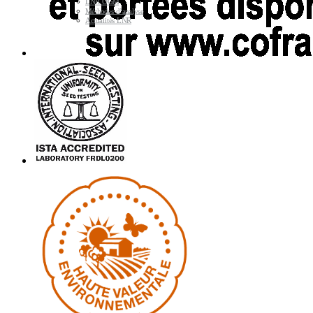
LNR OGM
Méthodes d’analyse
Actualités LNR