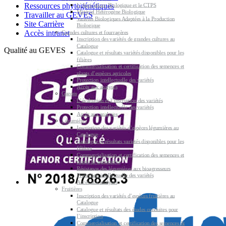
Ressources phytogénétiques
L’Agriculture Biologique et le CTPS
Matériel Hétérogène Biologique
Travailler au GEVES
Variétés Biologiques Adaptées à la Production
Site Carrière
Biologique
Accès intranet
Grandes cultures et fourragères
Inscription des variétés de grandes cultures au
Catalogue
Qualité au GEVES
Catalogue et résultats variétés disponibles pour les
filières
Commercialisation et certification des semences et
plants d’espèces agricoles
Protection intellectuelle des variétés
Accès aux analyses
Gazons
L’évaluation et l’inscription des variétés
Protection intellectuelle des variétés
Accès aux analyses
Légumières
Inscription des variétés d’espèces légumières au
Catalogue
Catalogue et résultats variétés disponibles pour les
filières
Commercialisation et certification des semences et
plants de légumières
Résistance des légumières aux bioagresseurs
Protection intellectuelle des variétés
Accès aux analyses
Fruitières
Inscription des variétés d’espèces fruitières au
Catalogue
Catalogue et résultats des études conduites pour
l’inscription
Commercialisation et certification des semences &