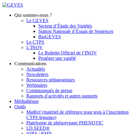
Qui sommes-nous ?
Le GEVES
Secteur d’Étude des Variétés
Station Nationale d’Essais de Semences
BioGEVES
Le CTPS
L’INOV
Le Bulletin Officiel de l’INOV
Protéger une variété
Communications
Actualités
Newsletters
Ressources pédagogiques
Webinaires
Communiqués de presse
Rapports d’activités et autres supports
Médiathèque
Outils
MatRef (matériel de référence pour tests à l’inscription
CTPS légumes)
Plateforme de phénotypage PHENOTIC
I.D.SEED®
NIRS / RMN