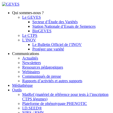
Qui sommes-nous ?
Le GEVES
Secteur d’Étude des Variétés
Station Nationale d’Essais de Semences
BioGEVES
Le CTPS
L’INOV
Le Bulletin Officiel de l’INOV
Protéger une variété
Communications
Actualités
Newsletters
Ressources pédagogiques
Webinaires
Communiqués de presse
Rapports d’activités et autres supports
Médiathèque
Outils
MatRef (matériel de référence pour tests à l’inscription
CTPS légumes)
Plateforme de phénotypage PHENOTIC
I.D.SEED®
NIRS / RMN