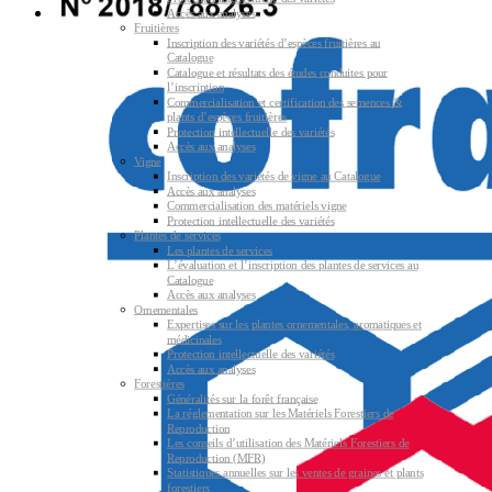
Accès aux analyses
Fruitières
Inscription des variétés d’espèces fruitières au
Catalogue
Catalogue et résultats des études conduites pour
l’inscription
Commercialisation et certification des semences &
plants d’espèces fruitières
Protection intellectuelle des variétés
Accès aux analyses
Vigne
Inscription des variétés de vigne au Catalogue
Accès aux analyses
Commercialisation des matériels vigne
Protection intellectuelle des variétés
Plantes de services
Les plantes de services
L’évaluation et l’inscription des plantes de services au
Catalogue
Accès aux analyses
Ornementales
Expertises sur les plantes ornementales, aromatiques et
médicinales
Protection intellectuelle des variétés
Accès aux analyses
Forestières
Généralités sur la forêt française
La réglementation sur les Matériels Forestiers de
Reproduction
Les conseils d’utilisation des Matériels Forestiers de
Reproduction (MFR)
Statistiques annuelles sur les ventes de graines et plants
forestiers