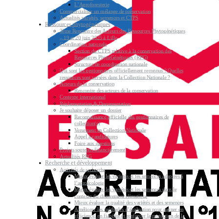
L’Agroforesterie
Commercialiser un mélange de préservation
Actualités variétés, semences et CTPS
Ressources phytogénétiques
3ème Rencontre des Acteurs des Ressources Phytogénétiques
– 19 et 20 juin 2025 à Lille
Coordination nationale
Section du CTPS relative à la conservation des
Ressources PhytoGénétiques (RPG)
Structure de coordination nationale
Qui sont les gestionnaires officiellement reconnus ? Quelles
ressources sont versées dans la Collection Nationale ?
Acteurs de la conservation
Rencontre des acteurs de la conservation
Contexte international
Réglementation & Documentation
Je souhaite déposer un dossier
Reconnaissance officielle des gestionnaires de
collection(s)
Versement en Collection Nationale
Appel à candidatures
Foire aux questions
Projets soutenus financièrement
Actualités RPG
Recherche et développement
Activités de recherche
Mieux évaluer les variétés et les semences adaptées à
l’agroécologie
Mieux évaluer les variétés et les semences dans le
contexte du changement climatique
Mieux évaluer la qualité des variétés et des semences
Améliorer les méthodes d’évaluation pour gagner en
efficience, en fiabilité et renforcer la protection de la