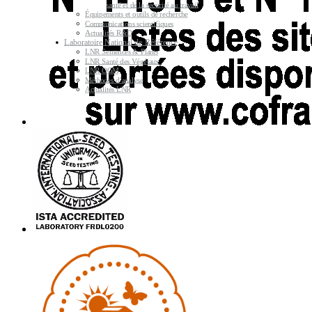
santé et de la sécurité au travail
Équipements et outils de recherche
Communications scientifiques
Actualités R&D
Laboratoire National de Référence
LNR Semences & Plants
LNR Santé des Végétaux
LNR OGM
Méthodes d’analyse
Actualités LNR