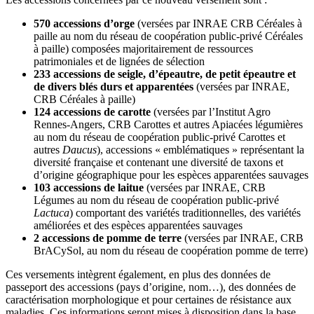
570 accessions d’orge
(versées par INRAE CRB Céréales à
paille au nom du réseau de coopération public-privé Céréales
à paille) composées majoritairement de ressources
patrimoniales et de lignées de sélection
233 accessions de seigle, d’épeautre, de petit épeautre et
de divers blés durs et apparentées
(versées par INRAE,
CRB Céréales à paille)
124 accessions de carotte
(versées par l’Institut Agro
Rennes-Angers, CRB Carottes et autres Apiacées légumières
au nom du réseau de coopération public-privé Carottes et
autres
Daucus
), accessions « emblématiques » représentant la
diversité française et contenant une diversité de taxons et
d’origine géographique pour les espèces apparentées sauvages
103 accessions de laitue
(versées par INRAE, CRB
Légumes au nom du réseau de coopération public-privé
Lactuca
) comportant des variétés traditionnelles, des variétés
améliorées et des espèces apparentées sauvages
2 accessions de pomme de terre
(versées par INRAE, CRB
BrACySol, au nom du réseau de coopération pomme de terre)
Ces versements intègrent également, en plus des données de
passeport des accessions (pays d’origine, nom…), des données de
caractérisation morphologique et pour certaines de résistance aux
maladies. Ces informations seront mises à disposition dans la base