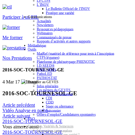
Le CTPS
L’INOV
Le Bulletin Officiel de l’INOV
Protéger une variété
Participer à un EIL
Communications
Actualités
Newsletters
Ressources pédagogiques
Webinaires
Me former
Communiqués de presse
Rapports d’activités et autres supports
Médiathèque
Outils
MatRef (matériel de référence pour tests à l’inscription
Nos Prestations
CTPS légumes)
Plateforme de phénotypage PHENOTIC
I.D.SEED®
2016-SOC-TOURNESOL-GE
NIRS / RMN
PathoLED
PATHOSTAT
4 Mar 17
Travailler au GEVES
Infos générales
Les métiers du GEVES
2016-SOC-TOURNESOL-GE
Processus de recrutement
CDI
CDD
Article précédent
Stage ou alternance
Vidéo Analyse en patho
Saisonnier
Offres d’emploi/Candidatures spontanées
Article suivant
FAQ
2016-SOC-TOURNESOL-GE
Vous aimerez aussi :
Expertises Variétés & Semences
Informations toutes espèces
2016-SOC-TOURNESOL-GE
Qu’est-ce qu’une variété ?