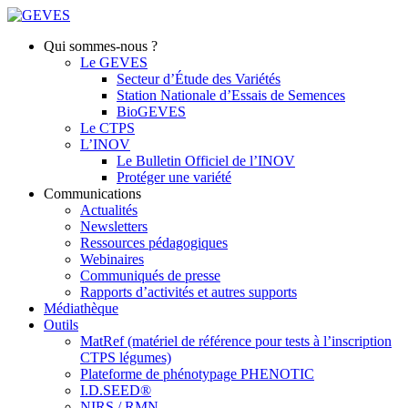
Qui sommes-nous ?
Le GEVES
Secteur d’Étude des Variétés
Station Nationale d’Essais de Semences
BioGEVES
Le CTPS
L’INOV
Le Bulletin Officiel de l’INOV
Protéger une variété
Communications
Actualités
Newsletters
Ressources pédagogiques
Webinaires
Communiqués de presse
Rapports d’activités et autres supports
Médiathèque
Outils
MatRef (matériel de référence pour tests à l’inscription
CTPS légumes)
Plateforme de phénotypage PHENOTIC
I.D.SEED®
NIRS / RMN