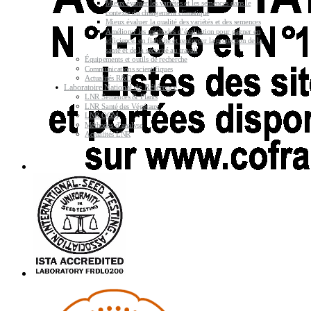
Mieux évaluer les variétés et les semences dans le
contexte du changement climatique
Mieux évaluer la qualité des variétés et des semences
Améliorer les méthodes d’évaluation pour gagner en
efficience, en fiabilité et renforcer la protection de la
santé et de la sécurité au travail
Équipements et outils de recherche
Communications scientifiques
Actualités R&D
Laboratoire National de Référence
LNR Semences & Plants
LNR Santé des Végétaux
LNR OGM
Méthodes d’analyse
Actualités LNR