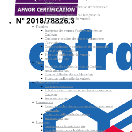
filières
Commercialisation et certification des semences et
plants de légumières
Résistance des légumières aux bioagresseurs
Protection intellectuelle des variétés
Accès aux analyses
Fruitières
Inscription des variétés d’espèces fruitières au
Catalogue
Catalogue et résultats des études conduites pour
l’inscription
Commercialisation et certification des semences &
plants d’espèces fruitières
Protection intellectuelle des variétés
Accès aux analyses
Vigne
Inscription des variétés de vigne au Catalogue
Accès aux analyses
Commercialisation des matériels vigne
Protection intellectuelle des variétés
Plantes de services
Les plantes de services
L’évaluation et l’inscription des plantes de services au
Catalogue
Accès aux analyses
Ornementales
Expertises sur les plantes ornementales, aromatiques et
médicinales
Protection intellectuelle des variétés
Accès aux analyses
Forestières
Généralités sur la forêt française
La réglementation sur les Matériels Forestiers de