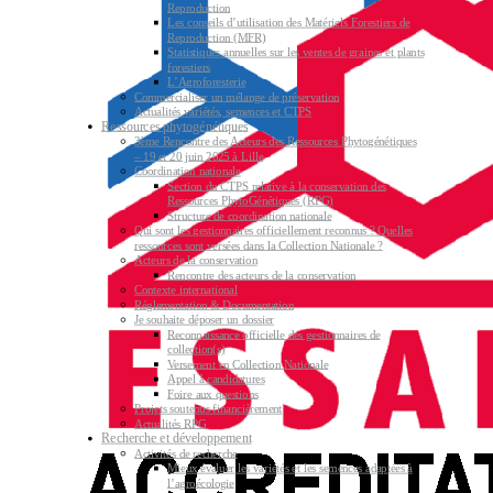
Reproduction
Les conseils d’utilisation des Matériels Forestiers de
Reproduction (MFR)
Statistiques annuelles sur les ventes de graines et plants
forestiers
L’Agroforesterie
Commercialiser un mélange de préservation
Actualités variétés, semences et CTPS
Ressources phytogénétiques
3ème Rencontre des Acteurs des Ressources Phytogénétiques
– 19 et 20 juin 2025 à Lille
Coordination nationale
Section du CTPS relative à la conservation des
Ressources PhytoGénétiques (RPG)
Structure de coordination nationale
Qui sont les gestionnaires officiellement reconnus ? Quelles
ressources sont versées dans la Collection Nationale ?
Acteurs de la conservation
Rencontre des acteurs de la conservation
Contexte international
Réglementation & Documentation
Je souhaite déposer un dossier
Reconnaissance officielle des gestionnaires de
collection(s)
Versement en Collection Nationale
Appel à candidatures
Foire aux questions
Projets soutenus financièrement
Actualités RPG
Recherche et développement
Activités de recherche
Mieux évaluer les variétés et les semences adaptées à
l’agroécologie