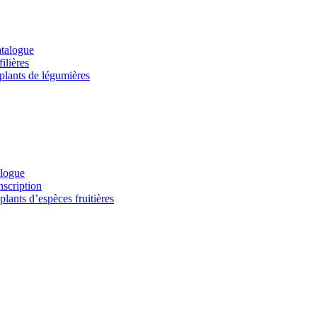
atalogue
ilières
 plants de légumières
alogue
nscription
lants d’espèces fruitières