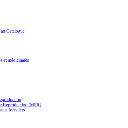
s au Catalogue
es et médicinales
Reproduction
s de Reproduction (MFR)
ants forestiers