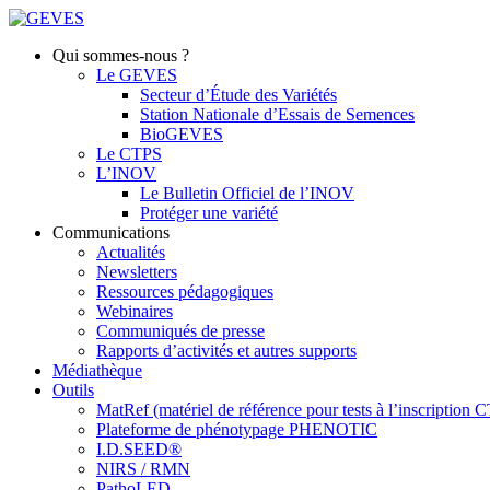
Qui sommes-nous ?
Le GEVES
Secteur d’Étude des Variétés
Station Nationale d’Essais de Semences
BioGEVES
Le CTPS
L’INOV
Le Bulletin Officiel de l’INOV
Protéger une variété
Communications
Actualités
Newsletters
Ressources pédagogiques
Webinaires
Communiqués de presse
Rapports d’activités et autres supports
Médiathèque
Outils
MatRef (matériel de référence pour tests à l’inscription
Plateforme de phénotypage PHENOTIC
I.D.SEED®
NIRS / RMN
PathoLED