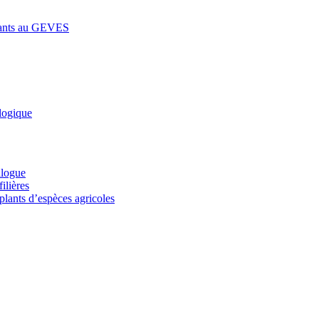
lants au GEVES
logique
alogue
ilières
plants d’espèces agricoles