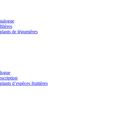
atalogue
ilières
 plants de légumières
alogue
nscription
lants d’espèces fruitières