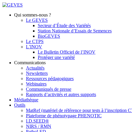
Qui sommes-nous ?
Le GEVES
Secteur d’Étude des Variétés
Station Nationale d’Essais de Semences
BioGEVES
Le CTPS
L’INOV
Le Bulletin Officiel de l’INOV
Protéger une variété
Communications
Actualités
Newsletters
Ressources pédagogiques
Webinaires
Communiqués de presse
Rapports d’activités et autres supports
Médiathèque
Outils
MatRef (matériel de référence pour tests à l’inscription
Plateforme de phénotypage PHENOTIC
I.D.SEED®
NIRS / RMN
PathoLED