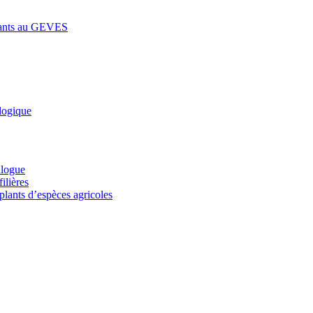
lants au GEVES
logique
alogue
ilières
plants d’espèces agricoles