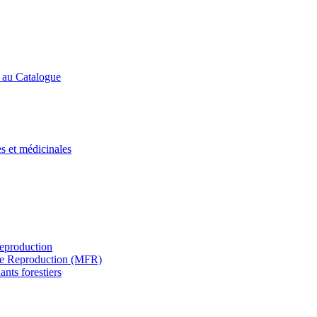
s au Catalogue
es et médicinales
Reproduction
s de Reproduction (MFR)
ants forestiers