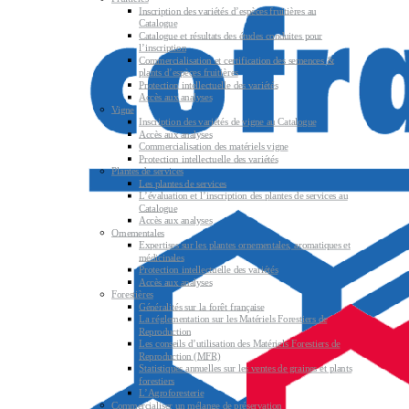
Inscription des variétés d’espèces fruitières au
Catalogue
Catalogue et résultats des études conduites pour
l’inscription
Commercialisation et certification des semences &
plants d’espèces fruitières
Protection intellectuelle des variétés
Accès aux analyses
Vigne
Inscription des variétés de vigne au Catalogue
Accès aux analyses
Commercialisation des matériels vigne
Protection intellectuelle des variétés
Plantes de services
Les plantes de services
L’évaluation et l’inscription des plantes de services au
Catalogue
Accès aux analyses
Ornementales
Expertises sur les plantes ornementales, aromatiques et
médicinales
Protection intellectuelle des variétés
Accès aux analyses
Forestières
Généralités sur la forêt française
La réglementation sur les Matériels Forestiers de
Reproduction
Les conseils d’utilisation des Matériels Forestiers de
Reproduction (MFR)
Statistiques annuelles sur les ventes de graines et plants
forestiers
L’Agroforesterie
Commercialiser un mélange de préservation