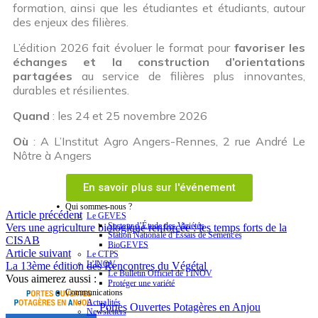
formation, ainsi que les étudiantes et étudiants, autour
des enjeux des filières.
L’édition 2026 fait évoluer le format pour
favoriser les
échanges et la construction d’orientations
partagées
au service de filières plus innovantes,
durables et résilientes.
Quand
: les 24 et 25 novembre 2026
Où
: A L’Institut Agro Angers-Rennes, 2 rue André Le
Nôtre à Angers
En savoir plus sur l'événement
Qui sommes-nous ?
Article précédent
Le GEVES
Secteur d’Étude des Variétés
Vers une agriculture biologique renforcée : les temps forts de la
Station Nationale d’Essais de Semences
CISAB
BioGEVES
Article suivant
Le CTPS
L’INOV
La 13ème édition des Rencontres du Végétal
Le Bulletin Officiel de l’INOV
Vous aimerez aussi :
Protéger une variété
Communications
Actualités
Portes Ouvertes Potagères en Anjou
Newsletters