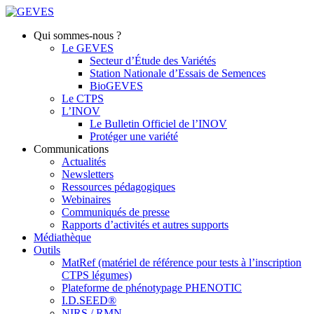
Qui sommes-nous ?
Le GEVES
Secteur d’Étude des Variétés
Station Nationale d’Essais de Semences
BioGEVES
Le CTPS
L’INOV
Le Bulletin Officiel de l’INOV
Protéger une variété
Communications
Actualités
Newsletters
Ressources pédagogiques
Webinaires
Communiqués de presse
Rapports d’activités et autres supports
Médiathèque
Outils
MatRef (matériel de référence pour tests à l’inscription
CTPS légumes)
Plateforme de phénotypage PHENOTIC
I.D.SEED®
NIRS / RMN