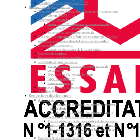
Actualités variétés, semences et CTPS
Ressources phytogénétiques
3ème Rencontre des Acteurs des Ressources Phytogénétiques
– 19 et 20 juin 2025 à Lille
Coordination nationale
Section du CTPS relative à la conservation des
Ressources PhytoGénétiques (RPG)
Structure de coordination nationale
Qui sont les gestionnaires officiellement reconnus ? Quelles
ressources sont versées dans la Collection Nationale ?
Acteurs de la conservation
Rencontre des acteurs de la conservation
Contexte international
Réglementation & Documentation
Je souhaite déposer un dossier
Reconnaissance officielle des gestionnaires de
collection(s)
Versement en Collection Nationale
Appel à candidatures
Foire aux questions
Projets soutenus financièrement
Actualités RPG
Recherche et développement
Activités de recherche
Mieux évaluer les variétés et les semences adaptées à
l’agroécologie
Mieux évaluer les variétés et les semences dans le
contexte du changement climatique
Mieux évaluer la qualité des variétés et des semences
Améliorer les méthodes d’évaluation pour gagner en
efficience, en fiabilité et renforcer la protection de la
santé et de la sécurité au travail
Équipements et outils de recherche