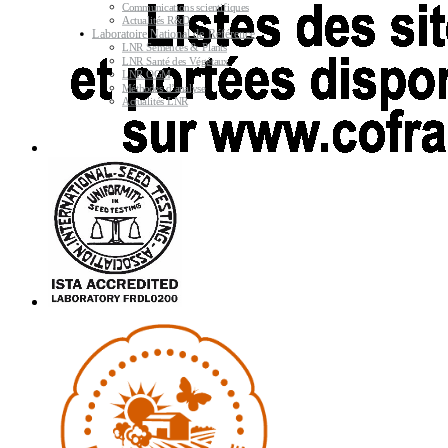
Communications scientifiques
Actualités R&D
Laboratoire National de Référence
LNR Semences & Plants
LNR Santé des Végétaux
LNR OGM
Méthodes d’analyse
Actualités LNR