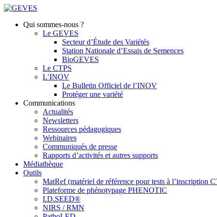
Qui sommes-nous ?
Le GEVES
Secteur d’Étude des Variétés
Station Nationale d’Essais de Semences
BioGEVES
Le CTPS
L’INOV
Le Bulletin Officiel de l’INOV
Protéger une variété
Communications
Actualités
Newsletters
Ressources pédagogiques
Webinaires
Communiqués de presse
Rapports d’activités et autres supports
Médiathèque
Outils
MatRef (matériel de référence pour tests à l’inscription
Plateforme de phénotypage PHENOTIC
I.D.SEED®
NIRS / RMN
PathoLED