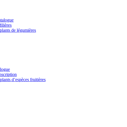
atalogue
ilières
 plants de légumières
alogue
nscription
lants d’espèces fruitières