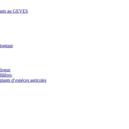
lants au GEVES
logique
alogue
ilières
plants d’espèces agricoles