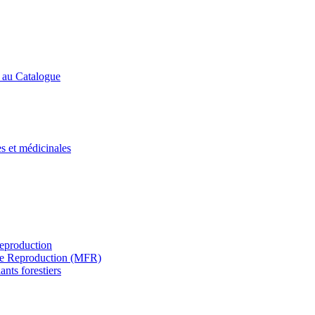
s au Catalogue
es et médicinales
Reproduction
s de Reproduction (MFR)
ants forestiers