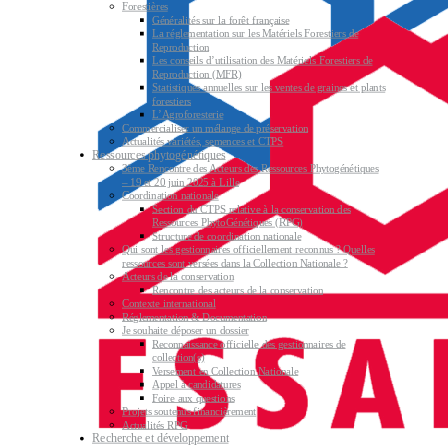
Forestières
Généralités sur la forêt française
La réglementation sur les Matériels Forestiers de
Reproduction
Les conseils d’utilisation des Matériels Forestiers de
Reproduction (MFR)
Statistiques annuelles sur les ventes de graines et plants
forestiers
L’Agroforesterie
Commercialiser un mélange de préservation
Actualités variétés, semences et CTPS
Ressources phytogénétiques
3ème Rencontre des Acteurs des Ressources Phytogénétiques
– 19 et 20 juin 2025 à Lille
Coordination nationale
Section du CTPS relative à la conservation des
Ressources PhytoGénétiques (RPG)
Structure de coordination nationale
Qui sont les gestionnaires officiellement reconnus ? Quelles
ressources sont versées dans la Collection Nationale ?
Acteurs de la conservation
Rencontre des acteurs de la conservation
Contexte international
Réglementation & Documentation
Je souhaite déposer un dossier
Reconnaissance officielle des gestionnaires de
collection(s)
Versement en Collection Nationale
Appel à candidatures
Foire aux questions
Projets soutenus financièrement
Actualités RPG
Recherche et développement