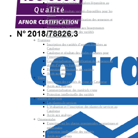
Inscription des variétés d’espèces légumières au
Catalogue
Catalogue et résultats variétés disponibles pour les
filières
Commercialisation et certification des semences et
plants de légumières
Résistance des légumières aux bioagresseurs
Protection intellectuelle des variétés
Accès aux analyses
Fruitières
Inscription des variétés d’espèces fruitières au
Catalogue
Catalogue et résultats des études conduites pour
l’inscription
Commercialisation et certification des semences &
plants d’espèces fruitières
Protection intellectuelle des variétés
Accès aux analyses
Vigne
Inscription des variétés de vigne au Catalogue
Accès aux analyses
Commercialisation des matériels vigne
Protection intellectuelle des variétés
Plantes de services
Les plantes de services
L’évaluation et l’inscription des plantes de services au
Catalogue
Accès aux analyses
Ornementales
Expertises sur les plantes ornementales, aromatiques et
médicinales
Protection intellectuelle des variétés
Accès aux analyses