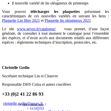
1
nouvelle variété de lin oléagineux de printemps
Vous pouvez
télécharger les plaquettes
présentant les
caractéristiques de ces nouvelles variétés en suivant les liens :
Plaquette Lin fibre 2021
et
Plaquette lin oléagineux 2021
Le site
www.geves.fr/catalogue/
vous permet, d’une façon
générale, de consulter à tout moment le catalogue pour l’ensemble
des espèces, et d’avoir accès aux documents relatifs aux différentes
espèces : règlements techniques d’inscription, protocoles, etc.
Christelle Godin
Secrétaire technique Lin et Chanvre
Responsable DHS Colza et autres crucifères
+33 (0)2 41 22 86 93
christelle.godin@geves.fr
Qui sommes-nous ?
Le GEVES