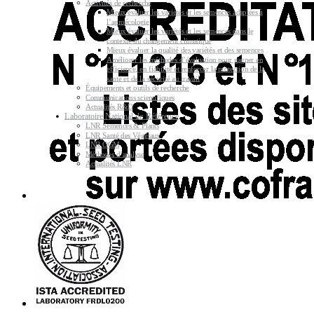
Activités de recherche
Mieux évaluer les variétés et les semences adaptées à
l’agroécologie
Mieux évaluer les variétés et les semences dans le
contexte du changement climatique
Mieux évaluer la qualité des variétés et des semences
Améliorer les méthodes d’évaluation pour gagner en
efficience, en fiabilité et renforcer la protection de la
santé et de la sécurité au travail
Équipements et outils de recherche
Communications scientifiques
Actualités R&D
Laboratoire National de Référence
LNR Semences & Plants
LNR Santé des Végétaux
LNR OGM
Méthodes d’analyse
Actualités LNR