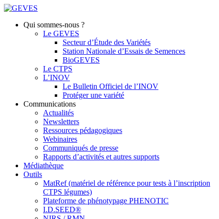
Qui sommes-nous ?
Le GEVES
Secteur d’Étude des Variétés
Station Nationale d’Essais de Semences
BioGEVES
Le CTPS
L’INOV
Le Bulletin Officiel de l’INOV
Protéger une variété
Communications
Actualités
Newsletters
Ressources pédagogiques
Webinaires
Communiqués de presse
Rapports d’activités et autres supports
Médiathèque
Outils
MatRef (matériel de référence pour tests à l’inscription
CTPS légumes)
Plateforme de phénotypage PHENOTIC
I.D.SEED®
NIRS / RMN