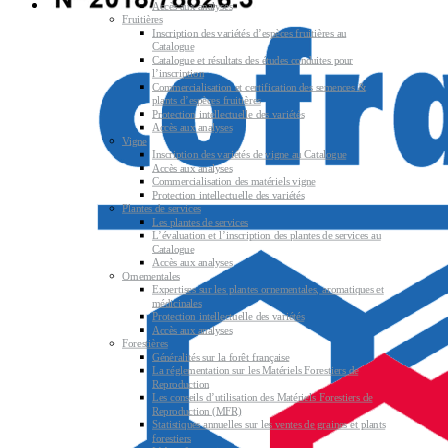
Accès aux analyses
Fruitières
Inscription des variétés d’espèces fruitières au
Catalogue
Catalogue et résultats des études conduites pour
l’inscription
Commercialisation et certification des semences &
plants d’espèces fruitières
Protection intellectuelle des variétés
Accès aux analyses
Vigne
Inscription des variétés de vigne au Catalogue
Accès aux analyses
Commercialisation des matériels vigne
Protection intellectuelle des variétés
Plantes de services
Les plantes de services
L’évaluation et l’inscription des plantes de services au
Catalogue
Accès aux analyses
Ornementales
Expertises sur les plantes ornementales, aromatiques et
médicinales
Protection intellectuelle des variétés
Accès aux analyses
Forestières
Généralités sur la forêt française
La réglementation sur les Matériels Forestiers de
Reproduction
Les conseils d’utilisation des Matériels Forestiers de
Reproduction (MFR)
Statistiques annuelles sur les ventes de graines et plants
forestiers