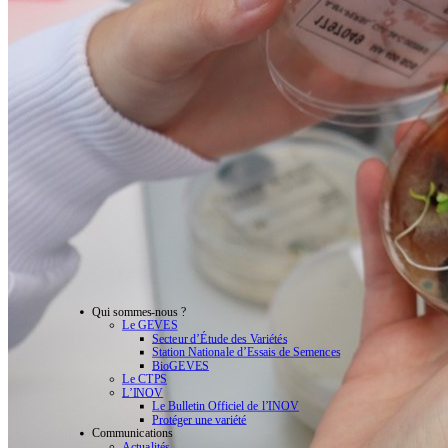
Qui sommes-nous ?
Le GEVES
Secteur d’Étude des Variétés
Station Nationale d’Essais de Semences
BioGEVES
Le CTPS
L’INOV
Le Bulletin Officiel de l’INOV
Protéger une variété
Communications
Actualités