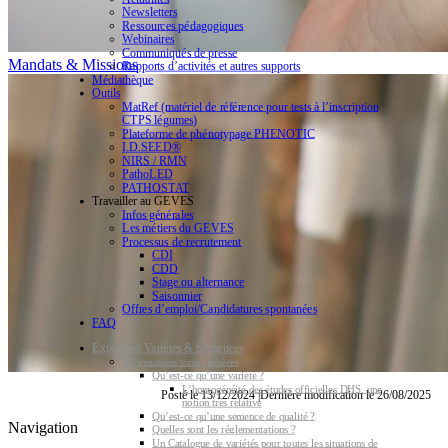
Newsletters
Ressources pédagogiques
Webinaires
Communiqués de presse
Mandats & Missions
Rapports d’activités et autres supports
Médiathèque
Outils
MatRef (matériel de référence pour tests à l’inscription
CTPS légumes)
Plateforme de phénotypage PHENOTIC
I.D.SEED®
NIRS / RMN
PathoLED
PATHOSTAT
Travailler au GEVES
Infos générales
Les métiers du GEVES
Processus de recrutement
CDI
CDD
Stage ou alternance
Saisonnier
Offres d’emploi/Candidatures spontanées
FAQ
Expertises Variétés & Semences
Informations toutes espèces
Qu’est-ce qu’une variété ?
L’homogénéité des études officielles DHS, une
Posté le 13/12/2024 |Dernière modification le 26/08/2025
notion très relative
Qu’est-ce qu’une semence de qualité ?
Navigation
Quelles sont les réglementations ?
Un Catalogue de variétés pour toutes les situations de