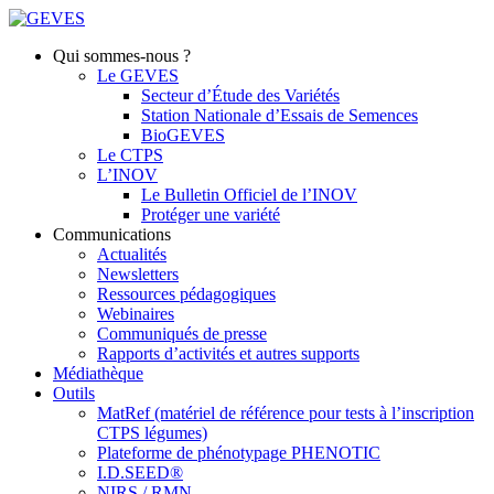
Qui sommes-nous ?
Le GEVES
Secteur d’Étude des Variétés
Station Nationale d’Essais de Semences
BioGEVES
Le CTPS
L’INOV
Le Bulletin Officiel de l’INOV
Protéger une variété
Communications
Actualités
Newsletters
Ressources pédagogiques
Webinaires
Communiqués de presse
Rapports d’activités et autres supports
Médiathèque
Outils
MatRef (matériel de référence pour tests à l’inscription
CTPS légumes)
Plateforme de phénotypage PHENOTIC
I.D.SEED®
NIRS / RMN