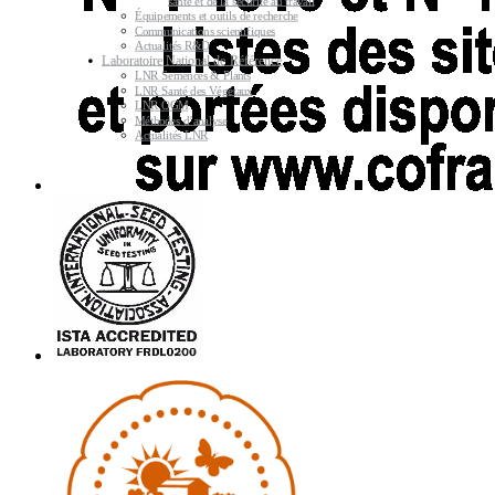
santé et de la sécurité au travail
Équipements et outils de recherche
Communications scientifiques
Actualités R&D
Laboratoire National de Référence
LNR Semences & Plants
LNR Santé des Végétaux
LNR OGM
Méthodes d’analyse
Actualités LNR