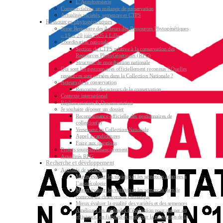
L’Agroforesterie
Commercialiser un mélange de préservation
Actualités variétés, semences et CTPS
Ressources phytogénétiques
3ème Rencontre des Acteurs des Ressources Phytogénétiques
– 19 et 20 juin 2025 à Lille
Coordination nationale
Section du CTPS relative à la conservation des
Ressources PhytoGénétiques (RPG)
Structure de coordination nationale
Qui sont les gestionnaires officiellement reconnus ? Quelles
ressources sont versées dans la Collection Nationale ?
Acteurs de la conservation
Rencontre des acteurs de la conservation
Contexte international
Réglementation & Documentation
Je souhaite déposer un dossier
Reconnaissance officielle des gestionnaires de
collection(s)
Versement en Collection Nationale
Appel à candidatures
Foire aux questions
Projets soutenus financièrement
Actualités RPG
Recherche et développement
Activités de recherche
Mieux évaluer les variétés et les semences adaptées à
l’agroécologie
Mieux évaluer les variétés et les semences dans le
contexte du changement climatique
Mieux évaluer la qualité des variétés et des semences
Améliorer les méthodes d’évaluation pour gagner en
efficience, en fiabilité et renforcer la protection de la