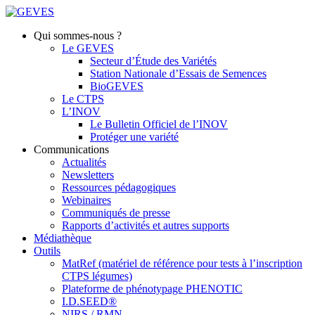
Qui sommes-nous ?
Le GEVES
Secteur d’Étude des Variétés
Station Nationale d’Essais de Semences
BioGEVES
Le CTPS
L’INOV
Le Bulletin Officiel de l’INOV
Protéger une variété
Communications
Actualités
Newsletters
Ressources pédagogiques
Webinaires
Communiqués de presse
Rapports d’activités et autres supports
Médiathèque
Outils
MatRef (matériel de référence pour tests à l’inscription
CTPS légumes)
Plateforme de phénotypage PHENOTIC
I.D.SEED®
NIRS / RMN