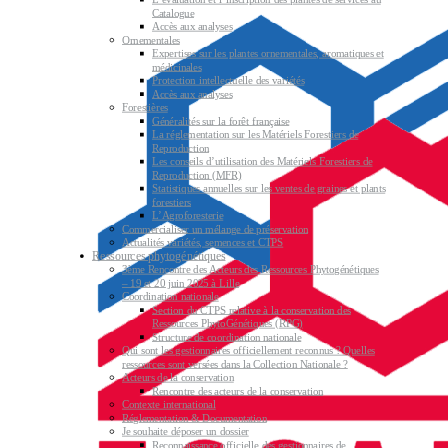
Catalogue
Accès aux analyses
Ornementales
Expertises sur les plantes ornementales, aromatiques et
médicinales
Protection intellectuelle des variétés
Accès aux analyses
Forestières
Généralités sur la forêt française
La réglementation sur les Matériels Forestiers de
Reproduction
Les conseils d’utilisation des Matériels Forestiers de
Reproduction (MFR)
Statistiques annuelles sur les ventes de graines et plants
forestiers
L’Agroforesterie
Commercialiser un mélange de préservation
Actualités variétés, semences et CTPS
Ressources phytogénétiques
3ème Rencontre des Acteurs des Ressources Phytogénétiques
– 19 et 20 juin 2025 à Lille
Coordination nationale
Section du CTPS relative à la conservation des
Ressources PhytoGénétiques (RPG)
Structure de coordination nationale
Qui sont les gestionnaires officiellement reconnus ? Quelles
ressources sont versées dans la Collection Nationale ?
Acteurs de la conservation
Rencontre des acteurs de la conservation
Contexte international
Réglementation & Documentation
Je souhaite déposer un dossier
Reconnaissance officielle des gestionnaires de