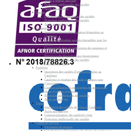
plants d’espèces agricoles
Protection intellectuelle des variétés
Accès aux analyses
Gazons
L’évaluation et l’inscription des variétés
Protection intellectuelle des variétés
Accès aux analyses
Légumières
Inscription des variétés d’espèces légumières au
Catalogue
Catalogue et résultats variétés disponibles pour les
filières
Commercialisation et certification des semences et
plants de légumières
Résistance des légumières aux bioagresseurs
Protection intellectuelle des variétés
Accès aux analyses
Fruitières
Inscription des variétés d’espèces fruitières au
Catalogue
Catalogue et résultats des études conduites pour
l’inscription
Commercialisation et certification des semences &
plants d’espèces fruitières
Protection intellectuelle des variétés
Accès aux analyses
Vigne
Inscription des variétés de vigne au Catalogue
Accès aux analyses
Commercialisation des matériels vigne
Protection intellectuelle des variétés
Plantes de services
Les plantes de services
L’évaluation et l’inscription des plantes de services au