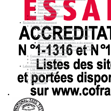
collection(s)
Versement en Collection Nationale
Appel à candidatures
Foire aux questions
Projets soutenus financièrement
Actualités RPG
Recherche et développement
Activités de recherche
Mieux évaluer les variétés et les semences adaptées à
l’agroécologie
Mieux évaluer les variétés et les semences dans le
contexte du changement climatique
Mieux évaluer la qualité des variétés et des semences
Améliorer les méthodes d’évaluation pour gagner en
efficience, en fiabilité et renforcer la protection de la
santé et de la sécurité au travail
Équipements et outils de recherche
Communications scientifiques
Actualités R&D
Laboratoire National de Référence
LNR Semences & Plants
LNR Santé des Végétaux
LNR OGM
Méthodes d’analyse
Actualités LNR