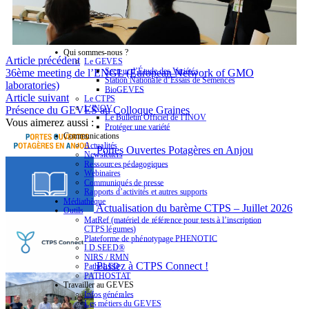
Qui sommes-nous ?
Article précédent
Le GEVES
Secteur d’Étude des Variétés
36ème meeting de l’ENGL (European Network of GMO
Station Nationale d’Essais de Semences
laboratories)
BioGEVES
Article suivant
Le CTPS
L’INOV
Présence du GEVES au Colloque Graines
Le Bulletin Officiel de l’INOV
Vous aimerez aussi :
Protéger une variété
Communications
Actualités
Portes Ouvertes Potagères en Anjou
Newsletters
Ressources pédagogiques
Webinaires
Communiqués de presse
Rapports d’activités et autres supports
Médiathèque
Actualisation du barème CTPS – Juillet 2026
Outils
MatRef (matériel de référence pour tests à l’inscription
CTPS légumes)
Plateforme de phénotypage PHENOTIC
I.D.SEED®
NIRS / RMN
Passez à CTPS Connect !
PathoLED
PATHOSTAT
Travailler au GEVES
Infos générales
Les métiers du GEVES