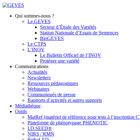
Qui sommes-nous ?
Le GEVES
Secteur d’Étude des Variétés
Station Nationale d’Essais de Semences
BioGEVES
Le CTPS
L’INOV
Le Bulletin Officiel de l’INOV
Protéger une variété
Communications
Actualités
Newsletters
Ressources pédagogiques
Webinaires
Communiqués de presse
Rapports d’activités et autres supports
Médiathèque
Outils
MatRef (matériel de référence pour tests à l’inscription
Plateforme de phénotypage PHENOTIC
I.D.SEED®
NIRS / RMN
PathoLED