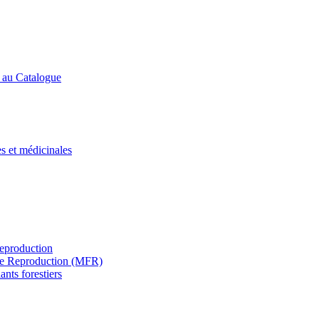
s au Catalogue
es et médicinales
Reproduction
s de Reproduction (MFR)
ants forestiers