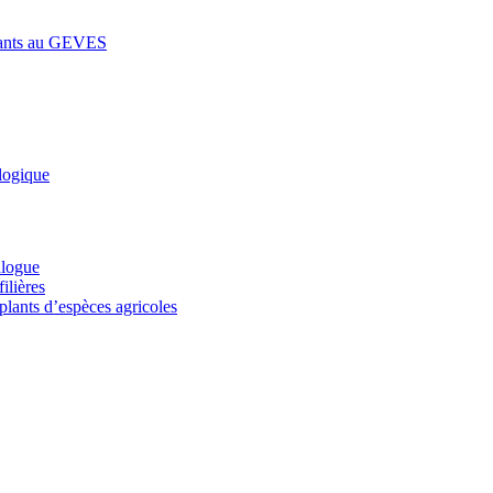
lants au GEVES
logique
alogue
ilières
plants d’espèces agricoles