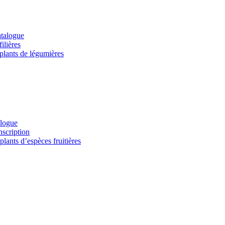
atalogue
ilières
 plants de légumières
alogue
nscription
lants d’espèces fruitières