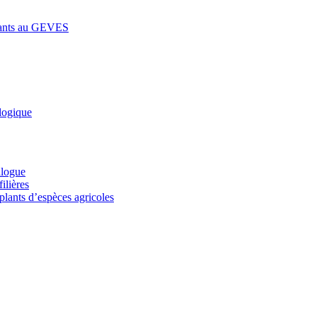
lants au GEVES
logique
alogue
ilières
plants d’espèces agricoles