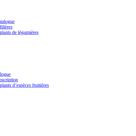
atalogue
ilières
 plants de légumières
alogue
nscription
lants d’espèces fruitières