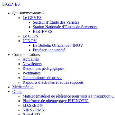
Qui sommes-nous ?
Le GEVES
Secteur d’Étude des Variétés
Station Nationale d’Essais de Semences
BioGEVES
Le CTPS
L’INOV
Le Bulletin Officiel de l’INOV
Protéger une variété
Communications
Actualités
Newsletters
Ressources pédagogiques
Webinaires
Communiqués de presse
Rapports d’activités et autres supports
Médiathèque
Outils
MatRef (matériel de référence pour tests à l’inscription
Plateforme de phénotypage PHENOTIC
I.D.SEED®
NIRS / RMN
PathoLED