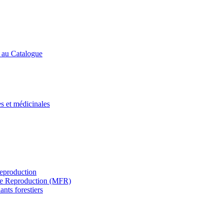
s au Catalogue
es et médicinales
Reproduction
s de Reproduction (MFR)
ants forestiers