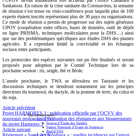
l’UPOV devait initialement être accueilli par l’office Canadien à
Saskatoon. En raison de la crise sanitaire du Coronavirus, la semaine
de réunion s’est tenue en visio-conférence pour laquelle plus de 100
experts étaient inscrits représentant plus de 30 pays ou organisations.
Ce mode de réunion a permis de progresser sur des sujets généraux
UPOV (coopération entre offices, bases de données, outil de dépôt
en ligne PRISMA, techniques moléculaires pour la DHS…) ainsi
que sur des problématiques spécifiques aux études DHS des plantes
agricoles. Il a cependant limité la convivialité et les échanges
sociaux entre participants.
Les protocoles des espèces suivantes ont pu être finalisés et seront
proposés pour adoption par le Comité Technique lors de sa
prochaine session : riz, seigle, thé et fléole.
L’année prochaine, le TWA se déroulera en Tanzanie et les
discussions techniques se tiendront notamment sur les principes
directeurs du tournesol, du dactyle, de la pomme de terre, du colza et
du soja.
Article précédent
Projet HARMORES 3 : publication officielle par l’OCVV des
Qui sommes-nous ?
nouveaux protocoles d’évaluation des résistances aux bioagresseurs
Le GEVES
Secteur d’Étude des Variétés
du projet Harmores 3
Station Nationale d’Essais de Semences
Article suivant
BioGEVES
Règlement « Santé des Végétaux » : quelles incidences sur l’envoi
Le CTPS