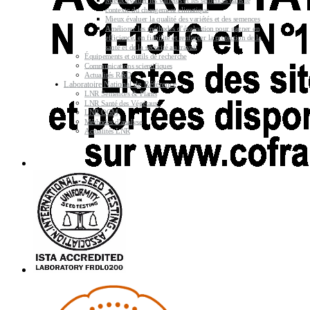
Mieux évaluer les variétés et les semences dans le
contexte du changement climatique
Mieux évaluer la qualité des variétés et des semences
Améliorer les méthodes d’évaluation pour gagner en
efficience, en fiabilité et renforcer la protection de la
santé et de la sécurité au travail
Équipements et outils de recherche
Communications scientifiques
Actualités R&D
Laboratoire National de Référence
LNR Semences & Plants
LNR Santé des Végétaux
LNR OGM
Méthodes d’analyse
Actualités LNR