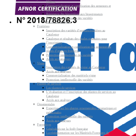
filières
Commercialisation et certification des semences et
plants de légumières
Résistance des légumières aux bioagresseurs
Protection intellectuelle des variétés
Accès aux analyses
Fruitières
Inscription des variétés d’espèces fruitières au
Catalogue
Catalogue et résultats des études conduites pour
l’inscription
Commercialisation et certification des semences &
plants d’espèces fruitières
Protection intellectuelle des variétés
Accès aux analyses
Vigne
Inscription des variétés de vigne au Catalogue
Accès aux analyses
Commercialisation des matériels vigne
Protection intellectuelle des variétés
Plantes de services
Les plantes de services
L’évaluation et l’inscription des plantes de services au
Catalogue
Accès aux analyses
Ornementales
Expertises sur les plantes ornementales, aromatiques et
médicinales
Protection intellectuelle des variétés
Accès aux analyses
Forestières
Généralités sur la forêt française
La réglementation sur les Matériels Forestiers de