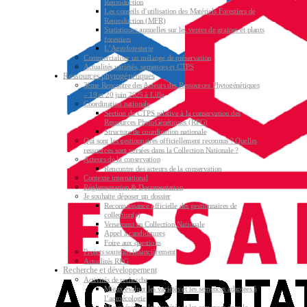
Reproduction
Les conseils d’utilisation des Matériels Forestiers de
Reproduction (MFR)
Statistiques annuelles sur les ventes de graines et plants
forestiers
L’Agroforesterie
Commercialiser un mélange de préservation
Actualités variétés, semences et CTPS
Ressources phytogénétiques
3ème Rencontre des Acteurs des Ressources Phytogénétiques
– 19 et 20 juin 2025 à Lille
Coordination nationale
Section du CTPS relative à la conservation des
Ressources PhytoGénétiques (RPG)
Structure de coordination nationale
Qui sont les gestionnaires officiellement reconnus ? Quelles
ressources sont versées dans la Collection Nationale ?
Acteurs de la conservation
Rencontre des acteurs de la conservation
Contexte international
Réglementation & Documentation
Je souhaite déposer un dossier
Reconnaissance officielle des gestionnaires de
collection(s)
Versement en Collection Nationale
Appel à candidatures
Foire aux questions
Projets soutenus financièrement
Actualités RPG
Recherche et développement
Activités de recherche
Mieux évaluer les variétés et les semences adaptées à
l’agroécologie