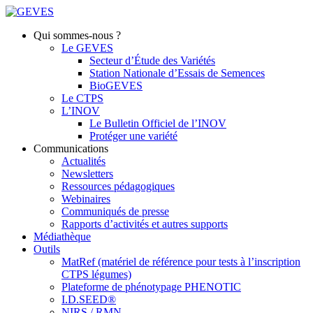
Qui sommes-nous ?
Le GEVES
Secteur d’Étude des Variétés
Station Nationale d’Essais de Semences
BioGEVES
Le CTPS
L’INOV
Le Bulletin Officiel de l’INOV
Protéger une variété
Communications
Actualités
Newsletters
Ressources pédagogiques
Webinaires
Communiqués de presse
Rapports d’activités et autres supports
Médiathèque
Outils
MatRef (matériel de référence pour tests à l’inscription
CTPS légumes)
Plateforme de phénotypage PHENOTIC
I.D.SEED®
NIRS / RMN