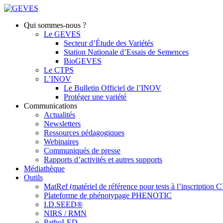
Qui sommes-nous ?
Le GEVES
Secteur d’Étude des Variétés
Station Nationale d’Essais de Semences
BioGEVES
Le CTPS
L’INOV
Le Bulletin Officiel de l’INOV
Protéger une variété
Communications
Actualités
Newsletters
Ressources pédagogiques
Webinaires
Communiqués de presse
Rapports d’activités et autres supports
Médiathèque
Outils
MatRef (matériel de référence pour tests à l’inscription
Plateforme de phénotypage PHENOTIC
I.D.SEED®
NIRS / RMN
PathoLED