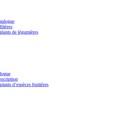
atalogue
ilières
 plants de légumières
alogue
nscription
lants d’espèces fruitières