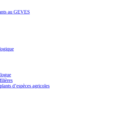
lants au GEVES
logique
alogue
ilières
plants d’espèces agricoles