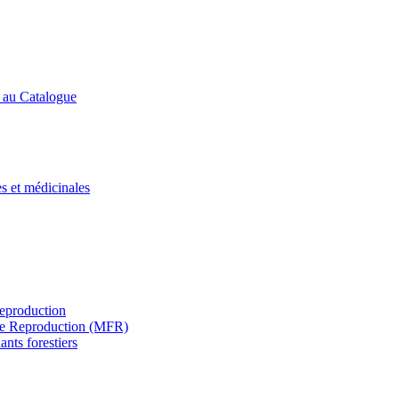
s au Catalogue
es et médicinales
Reproduction
s de Reproduction (MFR)
ants forestiers