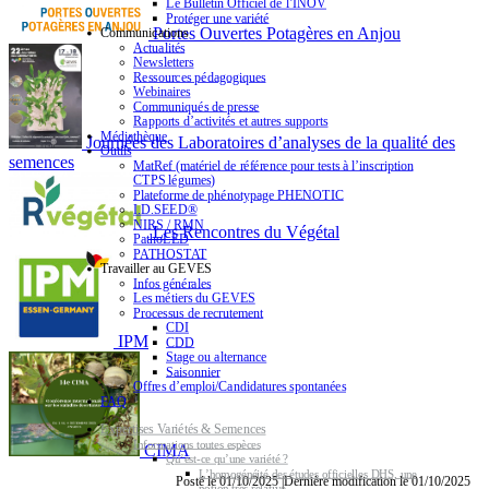
Le Bulletin Officiel de l’INOV
Protéger une variété
Portes Ouvertes Potagères en Anjou
Communications
Actualités
Newsletters
Ressources pédagogiques
Webinaires
Communiqués de presse
Rapports d’activités et autres supports
Médiathèque
Journées des Laboratoires d’analyses de la qualité des
Outils
semences
MatRef (matériel de référence pour tests à l’inscription
CTPS légumes)
Plateforme de phénotypage PHENOTIC
I.D.SEED®
NIRS / RMN
Les Rencontres du Végétal
PathoLED
PATHOSTAT
Travailler au GEVES
Infos générales
Les métiers du GEVES
Processus de recrutement
CDI
IPM
CDD
Stage ou alternance
Saisonnier
Offres d’emploi/Candidatures spontanées
FAQ
Expertises Variétés & Semences
Informations toutes espèces
CIMA
Qu’est-ce qu’une variété ?
L’homogénéité des études officielles DHS, une
Posté le 01/10/2025 |Dernière modification le 01/10/2025
notion très relative