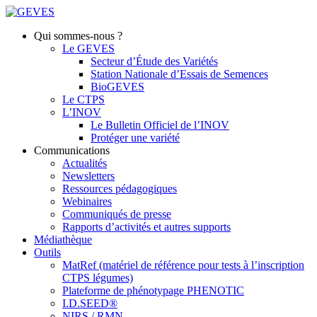
Qui sommes-nous ?
Le GEVES
Secteur d’Étude des Variétés
Station Nationale d’Essais de Semences
BioGEVES
Le CTPS
L’INOV
Le Bulletin Officiel de l’INOV
Protéger une variété
Communications
Actualités
Newsletters
Ressources pédagogiques
Webinaires
Communiqués de presse
Rapports d’activités et autres supports
Médiathèque
Outils
MatRef (matériel de référence pour tests à l’inscription
CTPS légumes)
Plateforme de phénotypage PHENOTIC
I.D.SEED®
NIRS / RMN