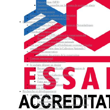
Reproduction (MFR)
Statistiques annuelles sur les ventes de graines et plants
forestiers
L’Agroforesterie
Commercialiser un mélange de préservation
Actualités variétés, semences et CTPS
Ressources phytogénétiques
3ème Rencontre des Acteurs des Ressources Phytogénétiques
– 19 et 20 juin 2025 à Lille
Coordination nationale
Section du CTPS relative à la conservation des
Ressources PhytoGénétiques (RPG)
Structure de coordination nationale
Qui sont les gestionnaires officiellement reconnus ? Quelles
ressources sont versées dans la Collection Nationale ?
Acteurs de la conservation
Rencontre des acteurs de la conservation
Contexte international
Réglementation & Documentation
Je souhaite déposer un dossier
Reconnaissance officielle des gestionnaires de
collection(s)
Versement en Collection Nationale
Appel à candidatures
Foire aux questions
Projets soutenus financièrement
Actualités RPG
Recherche et développement
Activités de recherche
Mieux évaluer les variétés et les semences adaptées à
l’agroécologie
Mieux évaluer les variétés et les semences dans le
contexte du changement climatique