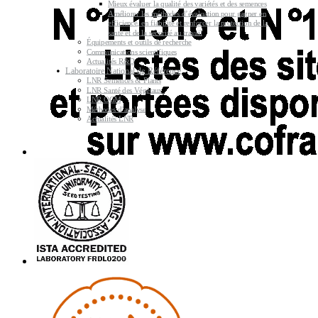
Mieux évaluer la qualité des variétés et des semences
Améliorer les méthodes d’évaluation pour gagner en
efficience, en fiabilité et renforcer la protection de la
santé et de la sécurité au travail
Équipements et outils de recherche
Communications scientifiques
Actualités R&D
Laboratoire National de Référence
LNR Semences & Plants
LNR Santé des Végétaux
LNR OGM
Méthodes d’analyse
Actualités LNR