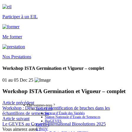
Participer à un EIL
Me former
Nos Prestations
Workshop ISTA Germination et Vigueur – complet
01 au 05 Dec 25
Workshop ISTA Germination et Vigueur – complet
Article précédent
Qui sommes-nous ?
Workshop : Détection et identification de bruches dans les
Le GEVES
échantillons de semences
Secteur d’Étude des Variétés
Station Nationale d’Essais de Semences
Article suivant
BioGEVES
Le GEVES au Congrès international Biosolutions 2025
Le CTPS
Vous aimerez aussi :
L’INOV