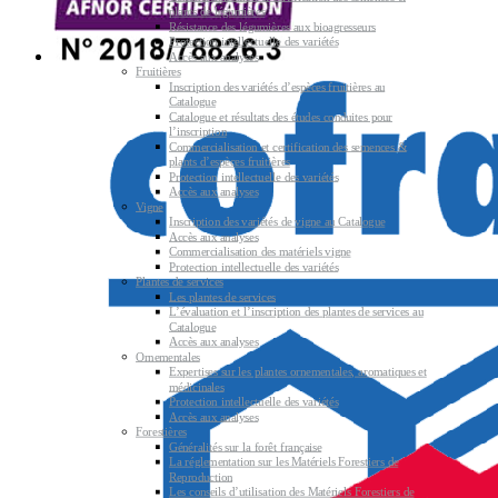
plants de légumières
Résistance des légumières aux bioagresseurs
Protection intellectuelle des variétés
Accès aux analyses
Fruitières
Inscription des variétés d’espèces fruitières au
Catalogue
Catalogue et résultats des études conduites pour
l’inscription
Commercialisation et certification des semences &
plants d’espèces fruitières
Protection intellectuelle des variétés
Accès aux analyses
Vigne
Inscription des variétés de vigne au Catalogue
Accès aux analyses
Commercialisation des matériels vigne
Protection intellectuelle des variétés
Plantes de services
Les plantes de services
L’évaluation et l’inscription des plantes de services au
Catalogue
Accès aux analyses
Ornementales
Expertises sur les plantes ornementales, aromatiques et
médicinales
Protection intellectuelle des variétés
Accès aux analyses
Forestières
Généralités sur la forêt française
La réglementation sur les Matériels Forestiers de
Reproduction
Les conseils d’utilisation des Matériels Forestiers de