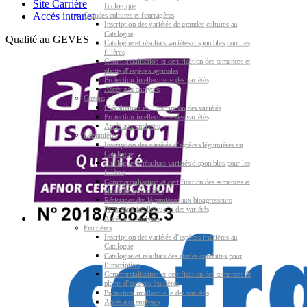
Site Carrière
Biologique
Accès intranet
Grandes cultures et fourragères
Inscription des variétés de grandes cultures au
Catalogue
Qualité au GEVES
Catalogue et résultats variétés disponibles pour les
filières
Commercialisation et certification des semences et
plants d’espèces agricoles
Protection intellectuelle des variétés
Accès aux analyses
Gazons
L’évaluation et l’inscription des variétés
Protection intellectuelle des variétés
Accès aux analyses
Légumières
Inscription des variétés d’espèces légumières au
Catalogue
Catalogue et résultats variétés disponibles pour les
filières
Commercialisation et certification des semences et
plants de légumières
Résistance des légumières aux bioagresseurs
Protection intellectuelle des variétés
Accès aux analyses
Fruitières
Inscription des variétés d’espèces fruitières au
Catalogue
Catalogue et résultats des études conduites pour
l’inscription
Commercialisation et certification des semences &
plants d’espèces fruitières
Protection intellectuelle des variétés
Accès aux analyses