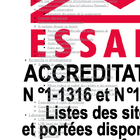
Qui sont les gestionnaires officiellement reconnus ? Quelles
ressources sont versées dans la Collection Nationale ?
Acteurs de la conservation
Rencontre des acteurs de la conservation
Contexte international
Réglementation & Documentation
Je souhaite déposer un dossier
Reconnaissance officielle des gestionnaires de
collection(s)
Versement en Collection Nationale
Appel à candidatures
Foire aux questions
Projets soutenus financièrement
Actualités RPG
Recherche et développement
Activités de recherche
Mieux évaluer les variétés et les semences adaptées à
l’agroécologie
Mieux évaluer les variétés et les semences dans le
contexte du changement climatique
Mieux évaluer la qualité des variétés et des semences
Améliorer les méthodes d’évaluation pour gagner en
efficience, en fiabilité et renforcer la protection de la
santé et de la sécurité au travail
Équipements et outils de recherche
Communications scientifiques
Actualités R&D
Laboratoire National de Référence
LNR Semences & Plants
LNR Santé des Végétaux
LNR OGM
Méthodes d’analyse
Actualités LNR