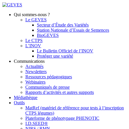
Qui sommes-nous ?
Le GEVES
Secteur d’Étude des Variétés
Station Nationale d’Essais de Semences
BioGEVES
Le CTPS
L’INOV
Le Bulletin Officiel de l’INOV
Protéger une variété
Communications
Actualités
Newsletters
Ressources pédagogiques
Webinaires
Communiqués de presse
Rapports d’activités et autres supports
Médiathèque
Outils
MatRef (matériel de référence pour tests à l’inscription
CTPS légumes)
Plateforme de phénotypage PHENOTIC
I.D.SEED®
NIRS / RMN