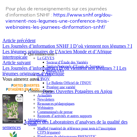
Pour plus de renseignements sur ces journées
d’information SNHF :
https://www.snhf.org/dou-
viennent-nos-legumes-une-conference-trois-
webinaires-les-journees-dinformation-snhf/
Article précédent
Les Journées d’information SNHF I D’où viennent nos légumes ? I
Les légumes originaires de l’Ancien Monde et d’Afrique
Qui sommes-nous ?
intertropicale
Le GEVES
Article suivant
Secteur d’Étude des Variétés
Station Nationale d’Essais de Semences
Les Journées d’information I D’où viennent nos légumes ? I Les
BioGEVES
légumes originaires d’Amérique
Le CTPS
Vous aimerez aussi :
L’INOV
Le Bulletin Officiel de l’INOV
Protéger une variété
Portes Ouvertes Potagères en Anjou
Communications
Actualités
Newsletters
Ressources pédagogiques
Webinaires
Communiqués de presse
Rapports d’activités et autres supports
Médiathèque
Journées des Laboratoires d’analyses de la qualité des
Outils
semences
MatRef (matériel de référence pour tests à l’inscription
CTPS légumes)
Plateforme de phénotypage PHENOTIC