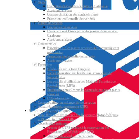
Vigne
Inscription des variétés de vigne au Catalogue
Accès aux analyses
Commercialisation des matériels vigne
Protection intellectuelle des variétés
Plantes de services
Les plantes de services
L’évaluation et l’inscription des plantes de services au
Catalogue
Accès aux analyses
Ornementales
Expertises sur les plantes ornementales, aromatiques et
médicinales
Protection intellectuelle des variétés
Accès aux analyses
Forestières
Généralités sur la forêt française
La réglementation sur les Matériels Forestiers de
Reproduction
Les conseils d’utilisation des Matériels Forestiers de
Reproduction (MFR)
Statistiques annuelles sur les ventes de graines et plants
forestiers
L’Agroforesterie
Commercialiser un mélange de préservation
Actualités variétés, semences et CTPS
Ressources phytogénétiques
3ème Rencontre des Acteurs des Ressources Phytogénétiques
– 19 et 20 juin 2025 à Lille
Coordination nationale
Section du CTPS relative à la conservation des
Ressources PhytoGénétiques (RPG)
Structure de coordination nationale