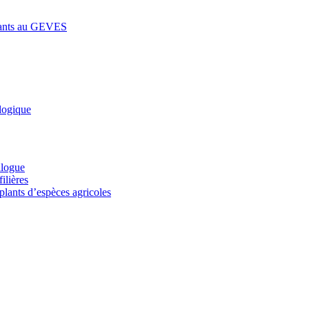
lants au GEVES
logique
alogue
ilières
plants d’espèces agricoles