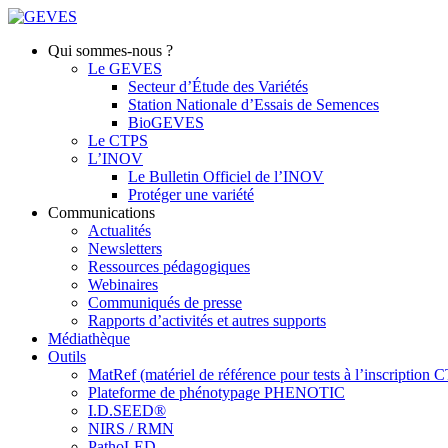
Qui sommes-nous ?
Le GEVES
Secteur d’Étude des Variétés
Station Nationale d’Essais de Semences
BioGEVES
Le CTPS
L’INOV
Le Bulletin Officiel de l’INOV
Protéger une variété
Communications
Actualités
Newsletters
Ressources pédagogiques
Webinaires
Communiqués de presse
Rapports d’activités et autres supports
Médiathèque
Outils
MatRef (matériel de référence pour tests à l’inscription
Plateforme de phénotypage PHENOTIC
I.D.SEED®
NIRS / RMN
PathoLED