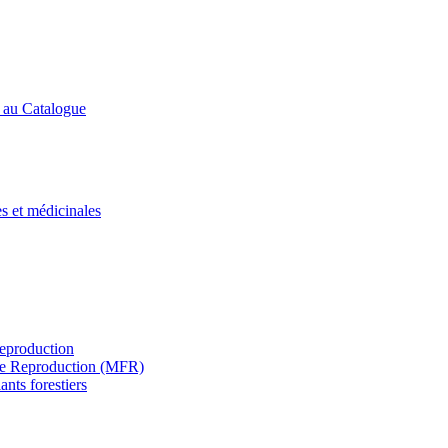
s au Catalogue
es et médicinales
Reproduction
s de Reproduction (MFR)
ants forestiers