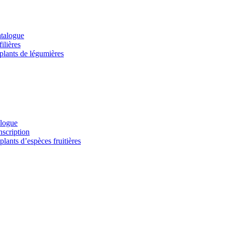
atalogue
ilières
 plants de légumières
alogue
nscription
lants d’espèces fruitières