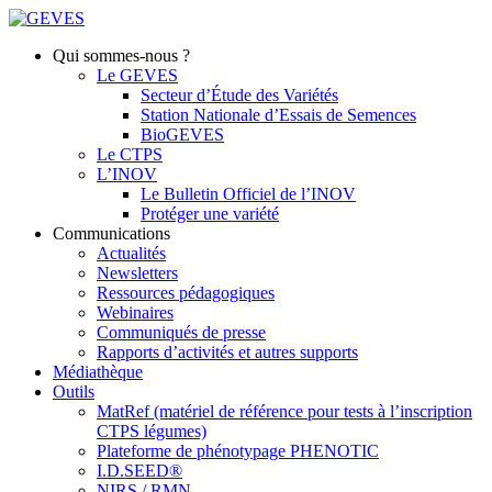
Qui sommes-nous ?
Le GEVES
Secteur d’Étude des Variétés
Station Nationale d’Essais de Semences
BioGEVES
Le CTPS
L’INOV
Le Bulletin Officiel de l’INOV
Protéger une variété
Communications
Actualités
Newsletters
Ressources pédagogiques
Webinaires
Communiqués de presse
Rapports d’activités et autres supports
Médiathèque
Outils
MatRef (matériel de référence pour tests à l’inscription
CTPS légumes)
Plateforme de phénotypage PHENOTIC
I.D.SEED®
NIRS / RMN