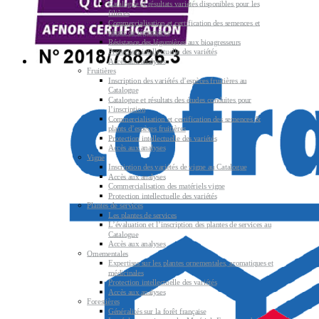
Catalogue et résultats variétés disponibles pour les
filières
Commercialisation et certification des semences et
plants de légumières
Résistance des légumières aux bioagresseurs
Protection intellectuelle des variétés
Accès aux analyses
Fruitières
Inscription des variétés d’espèces fruitières au
Catalogue
Catalogue et résultats des études conduites pour
l’inscription
Commercialisation et certification des semences &
plants d’espèces fruitières
Protection intellectuelle des variétés
Accès aux analyses
Vigne
Inscription des variétés de vigne au Catalogue
Accès aux analyses
Commercialisation des matériels vigne
Protection intellectuelle des variétés
Plantes de services
Les plantes de services
L’évaluation et l’inscription des plantes de services au
Catalogue
Accès aux analyses
Ornementales
Expertises sur les plantes ornementales, aromatiques et
médicinales
Protection intellectuelle des variétés
Accès aux analyses
Forestières
Généralités sur la forêt française