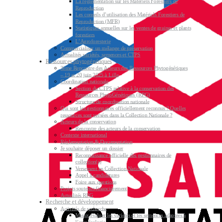
La réglementation sur les Matériels Forestiers de
Reproduction
Les conseils d’utilisation des Matériels Forestiers de
Reproduction (MFR)
Statistiques annuelles sur les ventes de graines et plants
forestiers
L’Agroforesterie
Commercialiser un mélange de préservation
Actualités variétés, semences et CTPS
Ressources phytogénétiques
3ème Rencontre des Acteurs des Ressources Phytogénétiques
– 19 et 20 juin 2025 à Lille
Coordination nationale
Section du CTPS relative à la conservation des
Ressources PhytoGénétiques (RPG)
Structure de coordination nationale
Qui sont les gestionnaires officiellement reconnus ? Quelles
ressources sont versées dans la Collection Nationale ?
Acteurs de la conservation
Rencontre des acteurs de la conservation
Contexte international
Réglementation & Documentation
Je souhaite déposer un dossier
Reconnaissance officielle des gestionnaires de
collection(s)
Versement en Collection Nationale
Appel à candidatures
Foire aux questions
Projets soutenus financièrement
Actualités RPG
Recherche et développement
Activités de recherche
Mieux évaluer les variétés et les semences adaptées à