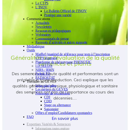
Le CTPS
L’INOV
Le Bulletin Officiel de l’INOV
Protéger une variété
Communications
Actualités
Newsletters
Ressources pédagogiques
Webinaires
Communiqués de presse
Rapports d’activités et autres supports
Médiathèque
Outils
MatRef (matériel de référence pour tests à l’inscription
Généralités sur l'évaluation de la qualité
CTPS légumes)
semences et plants
Plateforme de phénotypage PHENOTIC
I.D.SEED®
NIRS / RMN
Des semences de haute qualité et performantes sont un
PathoLED
PATHOSTAT
préalable à toute production. Ceci explique que les
Travailler au GEVES
qualités génétique, physique, physiologique et sanitaire
Infos générales
Les métiers du GEVES
des semences ont pris de l’importance au cours des
Processus de recrutement
CDI
décennies…..
CDD
Stage ou alternance
Saisonnier
Offres d’emploi/Candidatures spontanées
FAQ
En savoir plus
Expertises Variétés & Semences
Informations toutes espèces