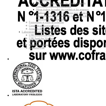
l’agroécologie
Mieux évaluer les variétés et les semences dans le
contexte du changement climatique
Mieux évaluer la qualité des variétés et des semences
Améliorer les méthodes d’évaluation pour gagner en
efficience, en fiabilité et renforcer la protection de la
santé et de la sécurité au travail
Équipements et outils de recherche
Communications scientifiques
Actualités R&D
Laboratoire National de Référence
LNR Semences & Plants
LNR Santé des Végétaux
LNR OGM
Méthodes d’analyse
Actualités LNR