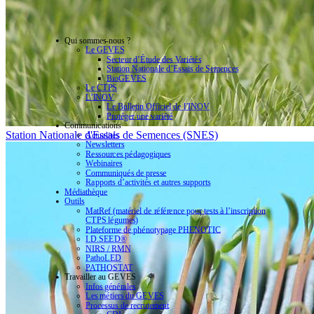
Qui sommes-nous ?
Le GEVES
Secteur d’Étude des Variétés
Station Nationale d’Essais de Semences
BioGEVES
Le CTPS
L’INOV
Le Bulletin Officiel de l’INOV
Protéger une variété
Communications
Station Nationale d'Essais de Semences (SNES)
Actualités
Newsletters
Ressources pédagogiques
Webinaires
Communiqués de presse
Rapports d’activités et autres supports
Médiathèque
Outils
MatRef (matériel de référence pour tests à l’inscription
CTPS légumes)
Plateforme de phénotypage PHENOTIC
I.D.SEED®
NIRS / RMN
PathoLED
PATHOSTAT
Travailler au GEVES
Infos générales
Les métiers du GEVES
Processus de recrutement