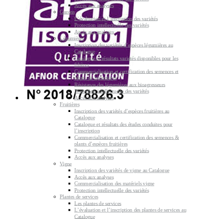
Accès aux analyses
Gazons
L’évaluation et l’inscription des variétés
Protection intellectuelle des variétés
Accès aux analyses
Légumières
Inscription des variétés d’espèces légumières au
Catalogue
Catalogue et résultats variétés disponibles pour les
filières
Commercialisation et certification des semences et
plants de légumières
Résistance des légumières aux bioagresseurs
Protection intellectuelle des variétés
Accès aux analyses
Fruitières
Inscription des variétés d’espèces fruitières au
Catalogue
Catalogue et résultats des études conduites pour
l’inscription
Commercialisation et certification des semences &
plants d’espèces fruitières
Protection intellectuelle des variétés
Accès aux analyses
Vigne
Inscription des variétés de vigne au Catalogue
Accès aux analyses
Commercialisation des matériels vigne
Protection intellectuelle des variétés
Plantes de services
Les plantes de services
L’évaluation et l’inscription des plantes de services au
Catalogue