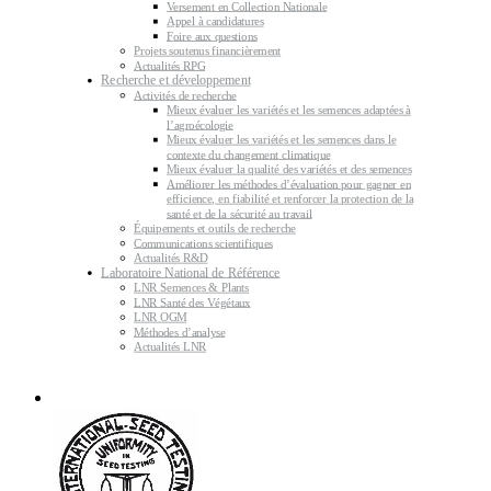
Versement en Collection Nationale
Appel à candidatures
Foire aux questions
Projets soutenus financièrement
Actualités RPG
Recherche et développement
Activités de recherche
Mieux évaluer les variétés et les semences adaptées à
l’agroécologie
Mieux évaluer les variétés et les semences dans le
contexte du changement climatique
Mieux évaluer la qualité des variétés et des semences
Améliorer les méthodes d’évaluation pour gagner en
efficience, en fiabilité et renforcer la protection de la
santé et de la sécurité au travail
Équipements et outils de recherche
Communications scientifiques
Actualités R&D
Laboratoire National de Référence
LNR Semences & Plants
LNR Santé des Végétaux
LNR OGM
Méthodes d’analyse
Actualités LNR