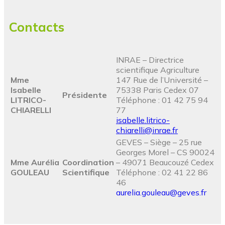
Contacts
INRAE – Directrice
scientifique Agriculture
Mme
147 Rue de l’Université –
Isabelle
75338 Paris Cedex 07
Présidente
LITRICO-
Téléphone : 01 42 75 94
CHIARELLI
77
isabelle.litrico-
chiarelli@inrae.fr
GEVES – Siège – 25 rue
Georges Morel – CS 90024
Mme Aurélia
Coordination
– 49071 Beaucouzé Cedex
GOULEAU
Scientifique
Téléphone : 02 41 22 86
46
aurelia.gouleau@geves.fr