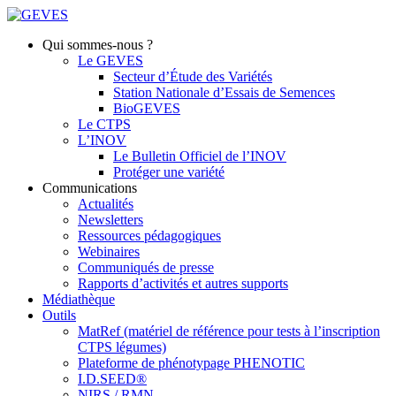
Qui sommes-nous ?
Le GEVES
Secteur d’Étude des Variétés
Station Nationale d’Essais de Semences
BioGEVES
Le CTPS
L’INOV
Le Bulletin Officiel de l’INOV
Protéger une variété
Communications
Actualités
Newsletters
Ressources pédagogiques
Webinaires
Communiqués de presse
Rapports d’activités et autres supports
Médiathèque
Outils
MatRef (matériel de référence pour tests à l’inscription
CTPS légumes)
Plateforme de phénotypage PHENOTIC
I.D.SEED®
NIRS / RMN