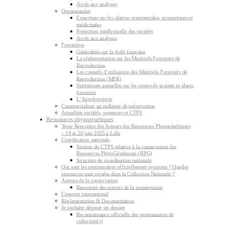
Accès aux analyses
Ornementales
Expertises sur les plantes ornementales, aromatiques et
médicinales
Protection intellectuelle des variétés
Accès aux analyses
Forestières
Généralités sur la forêt française
La réglementation sur les Matériels Forestiers de
Reproduction
Les conseils d’utilisation des Matériels Forestiers de
Reproduction (MFR)
Statistiques annuelles sur les ventes de graines et plants
forestiers
L’Agroforesterie
Commercialiser un mélange de préservation
Actualités variétés, semences et CTPS
Ressources phytogénétiques
3ème Rencontre des Acteurs des Ressources Phytogénétiques
– 19 et 20 juin 2025 à Lille
Coordination nationale
Section du CTPS relative à la conservation des
Ressources PhytoGénétiques (RPG)
Structure de coordination nationale
Qui sont les gestionnaires officiellement reconnus ? Quelles
ressources sont versées dans la Collection Nationale ?
Acteurs de la conservation
Rencontre des acteurs de la conservation
Contexte international
Réglementation & Documentation
Je souhaite déposer un dossier
Reconnaissance officielle des gestionnaires de
collection(s)