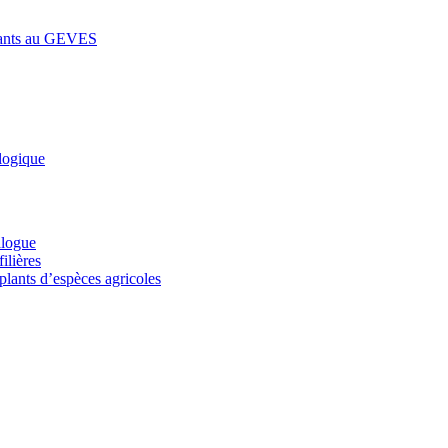
lants au GEVES
logique
alogue
ilières
plants d’espèces agricoles