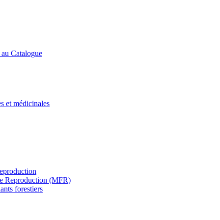
s au Catalogue
es et médicinales
Reproduction
s de Reproduction (MFR)
ants forestiers