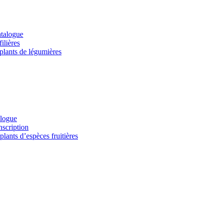
atalogue
ilières
 plants de légumières
alogue
nscription
lants d’espèces fruitières