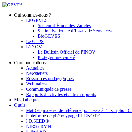
Qui sommes-nous ?
Le GEVES
Secteur d’Étude des Variétés
Station Nationale d’Essais de Semences
BioGEVES
Le CTPS
L’INOV
Le Bulletin Officiel de l’INOV
Protéger une variété
Communications
Actualités
Newsletters
Ressources pédagogiques
Webinaires
Communiqués de presse
Rapports d’activités et autres supports
Médiathèque
Outils
MatRef (matériel de référence pour tests à l’inscription
Plateforme de phénotypage PHENOTIC
I.D.SEED®
NIRS / RMN
PathoLED