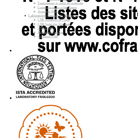
Équipements et outils de recherche
Communications scientifiques
Actualités R&D
Laboratoire National de Référence
LNR Semences & Plants
LNR Santé des Végétaux
LNR OGM
Méthodes d’analyse
Actualités LNR