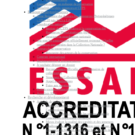
Commercialiser un mélange de préservation
Actualités variétés, semences et CTPS
Ressources phytogénétiques
3ème Rencontre des Acteurs des Ressources Phytogénétiques
– 19 et 20 juin 2025 à Lille
Coordination nationale
Section du CTPS relative à la conservation des
Ressources PhytoGénétiques (RPG)
Structure de coordination nationale
Qui sont les gestionnaires officiellement reconnus ? Quelles
ressources sont versées dans la Collection Nationale ?
Acteurs de la conservation
Rencontre des acteurs de la conservation
Contexte international
Réglementation & Documentation
Je souhaite déposer un dossier
Reconnaissance officielle des gestionnaires de
collection(s)
Versement en Collection Nationale
Appel à candidatures
Foire aux questions
Projets soutenus financièrement
Actualités RPG
Recherche et développement
Activités de recherche
Mieux évaluer les variétés et les semences adaptées à
l’agroécologie
Mieux évaluer les variétés et les semences dans le
contexte du changement climatique
Mieux évaluer la qualité des variétés et des semences
Améliorer les méthodes d’évaluation pour gagner en
efficience, en fiabilité et renforcer la protection de la
santé et de la sécurité au travail