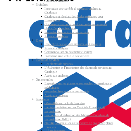
Accès aux analyses
Fruitières
Inscription des variétés d’espèces fruitières au
Catalogue
Catalogue et résultats des études conduites pour
l’inscription
Commercialisation et certification des semences &
plants d’espèces fruitières
Protection intellectuelle des variétés
Accès aux analyses
Vigne
Inscription des variétés de vigne au Catalogue
Accès aux analyses
Commercialisation des matériels vigne
Protection intellectuelle des variétés
Plantes de services
Les plantes de services
L’évaluation et l’inscription des plantes de services au
Catalogue
Accès aux analyses
Ornementales
Expertises sur les plantes ornementales, aromatiques et
médicinales
Protection intellectuelle des variétés
Accès aux analyses
Forestières
Généralités sur la forêt française
La réglementation sur les Matériels Forestiers de
Reproduction
Les conseils d’utilisation des Matériels Forestiers de
Reproduction (MFR)
Statistiques annuelles sur les ventes de graines et plants
forestiers
L’Agroforesterie