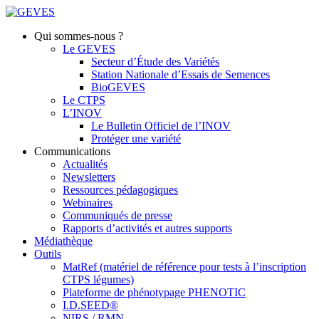
Qui sommes-nous ?
Le GEVES
Secteur d’Étude des Variétés
Station Nationale d’Essais de Semences
BioGEVES
Le CTPS
L’INOV
Le Bulletin Officiel de l’INOV
Protéger une variété
Communications
Actualités
Newsletters
Ressources pédagogiques
Webinaires
Communiqués de presse
Rapports d’activités et autres supports
Médiathèque
Outils
MatRef (matériel de référence pour tests à l’inscription
CTPS légumes)
Plateforme de phénotypage PHENOTIC
I.D.SEED®
NIRS / RMN