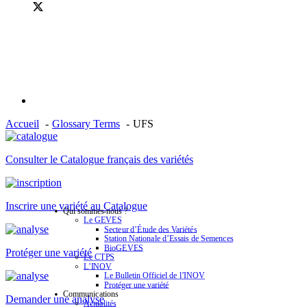
Accueil
Glossary Terms
UFS
Consulter le Catalogue français des variétés
Inscrire une variété au Catalogue
Qui sommes-nous ?
Le GEVES
Secteur d’Étude des Variétés
Station Nationale d’Essais de Semences
BioGEVES
Protéger une variété
Le CTPS
L’INOV
Le Bulletin Officiel de l’INOV
Protéger une variété
Communications
Demander une analyse
Actualités