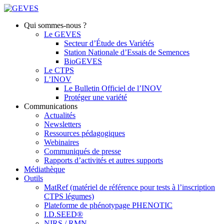
Qui sommes-nous ?
Le GEVES
Secteur d’Étude des Variétés
Station Nationale d’Essais de Semences
BioGEVES
Le CTPS
L’INOV
Le Bulletin Officiel de l’INOV
Protéger une variété
Communications
Actualités
Newsletters
Ressources pédagogiques
Webinaires
Communiqués de presse
Rapports d’activités et autres supports
Médiathèque
Outils
MatRef (matériel de référence pour tests à l’inscription
CTPS légumes)
Plateforme de phénotypage PHENOTIC
I.D.SEED®
NIRS / RMN