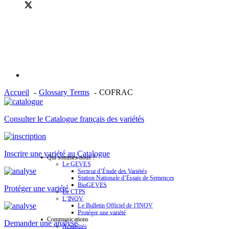
Accueil
Glossary Terms
COFRAC
Consulter le Catalogue français des variétés
Inscrire une variété au Catalogue
Qui sommes-nous ?
Le GEVES
Secteur d’Étude des Variétés
Station Nationale d’Essais de Semences
BioGEVES
Protéger une variété
Le CTPS
L’INOV
Le Bulletin Officiel de l’INOV
Protéger une variété
Communications
Demander une analyse
Actualités