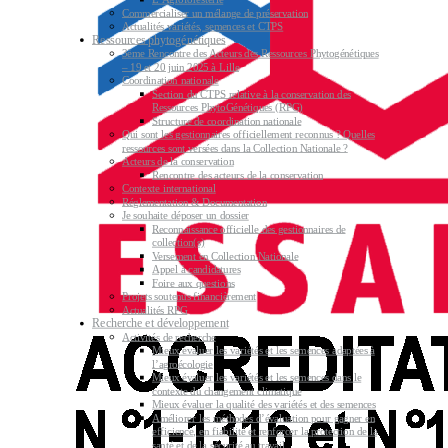
Commercialiser un mélange de préservation
Actualités variétés, semences et CTPS
Ressources phytogénétiques
3ème Rencontre des Acteurs des Ressources Phytogénétiques
– 19 et 20 juin 2025 à Lille
Coordination nationale
Section du CTPS relative à la conservation des
Ressources PhytoGénétiques (RPG)
Structure de coordination nationale
Qui sont les gestionnaires officiellement reconnus ? Quelles
ressources sont versées dans la Collection Nationale ?
Acteurs de la conservation
Rencontre des acteurs de la conservation
Contexte international
Réglementation & Documentation
Je souhaite déposer un dossier
Reconnaissance officielle des gestionnaires de
collection(s)
Versement en Collection Nationale
Appel à candidatures
Foire aux questions
Projets soutenus financièrement
Actualités RPG
Recherche et développement
Activités de recherche
Mieux évaluer les variétés et les semences adaptées à
l’agroécologie
Mieux évaluer les variétés et les semences dans le
contexte du changement climatique
Mieux évaluer la qualité des variétés et des semences
Améliorer les méthodes d’évaluation pour gagner en
efficience, en fiabilité et renforcer la protection de la
santé et de la sécurité au travail