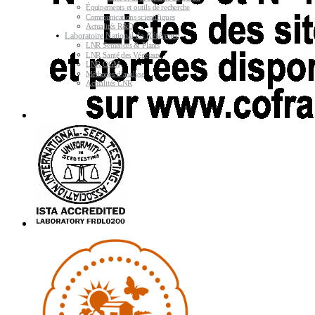
Équipements et outils de recherche
Communications scientifiques
Actualités R&D
Laboratoire National de Référence
LNR Semences & Plants
LNR Santé des Végétaux
LNR OGM
Méthodes d’analyse
Actualités LNR