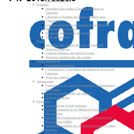
Accès aux analyses
Fruitières
Inscription des variétés d’espèces fruitières au
Catalogue
Catalogue et résultats des études conduites pour
l’inscription
Commercialisation et certification des semences &
plants d’espèces fruitières
Protection intellectuelle des variétés
Accès aux analyses
Vigne
Inscription des variétés de vigne au Catalogue
Accès aux analyses
Commercialisation des matériels vigne
Protection intellectuelle des variétés
Plantes de services
Les plantes de services
L’évaluation et l’inscription des plantes de services au
Catalogue
Accès aux analyses
Ornementales
Expertises sur les plantes ornementales, aromatiques et
médicinales
Protection intellectuelle des variétés
Accès aux analyses
Forestières
Généralités sur la forêt française
La réglementation sur les Matériels Forestiers de
Reproduction
Les conseils d’utilisation des Matériels Forestiers de
Reproduction (MFR)
Statistiques annuelles sur les ventes de graines et plants
forestiers
L’Agroforesterie