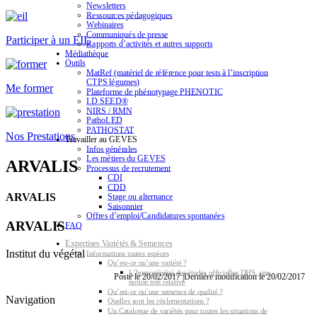
Newsletters
Ressources pédagogiques
Webinaires
Communiqués de presse
Participer à un EIL
Rapports d’activités et autres supports
Médiathèque
Outils
MatRef (matériel de référence pour tests à l’inscription
CTPS légumes)
Me former
Plateforme de phénotypage PHENOTIC
I.D.SEED®
NIRS / RMN
PathoLED
PATHOSTAT
Nos Prestations
Travailler au GEVES
Infos générales
Les métiers du GEVES
ARVALIS
Processus de recrutement
CDI
CDD
ARVALIS
Stage ou alternance
Saisonnier
Offres d’emploi/Candidatures spontanées
ARVALIS
FAQ
Expertises Variétés & Semences
Institut du végétal
Informations toutes espèces
Qu’est-ce qu’une variété ?
L’homogénéité des études officielles DHS, une
Posté le 20/02/2017 |Dernière modification le 20/02/2017
notion très relative
Qu’est-ce qu’une semence de qualité ?
Navigation
Quelles sont les réglementations ?
Un Catalogue de variétés pour toutes les situations de