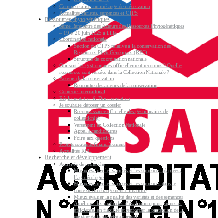
Commercialiser un mélange de préservation
Actualités variétés, semences et CTPS
Ressources phytogénétiques
3ème Rencontre des Acteurs des Ressources Phytogénétiques
– 19 et 20 juin 2025 à Lille
Coordination nationale
Section du CTPS relative à la conservation des
Ressources PhytoGénétiques (RPG)
Structure de coordination nationale
Qui sont les gestionnaires officiellement reconnus ? Quelles
ressources sont versées dans la Collection Nationale ?
Acteurs de la conservation
Rencontre des acteurs de la conservation
Contexte international
Réglementation & Documentation
Je souhaite déposer un dossier
Reconnaissance officielle des gestionnaires de
collection(s)
Versement en Collection Nationale
Appel à candidatures
Foire aux questions
Projets soutenus financièrement
Actualités RPG
Recherche et développement
Activités de recherche
Mieux évaluer les variétés et les semences adaptées à
l’agroécologie
Mieux évaluer les variétés et les semences dans le
contexte du changement climatique
Mieux évaluer la qualité des variétés et des semences
Améliorer les méthodes d’évaluation pour gagner en
efficience, en fiabilité et renforcer la protection de la
santé et de la sécurité au travail