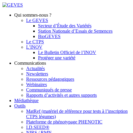
Qui sommes-nous ?
Le GEVES
Secteur d’Étude des Variétés
Station Nationale d’Essais de Semences
BioGEVES
Le CTPS
L’INOV
Le Bulletin Officiel de l’INOV
Protéger une variété
Communications
Actualités
Newsletters
Ressources pédagogiques
Webinaires
Communiqués de presse
Rapports d’activités et autres supports
Médiathèque
Outils
MatRef (matériel de référence pour tests à l’inscription
CTPS légumes)
Plateforme de phénotypage PHENOTIC
I.D.SEED®
NIRS / RMN