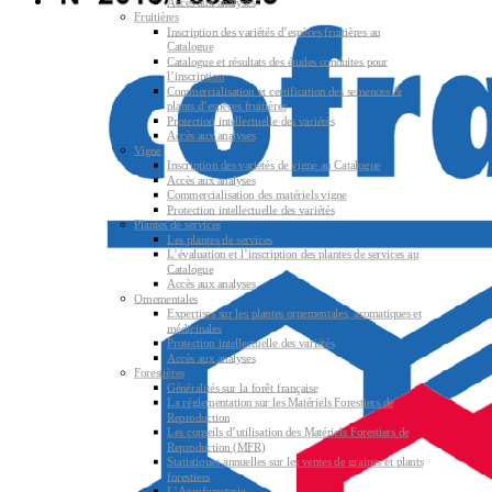
Accès aux analyses
Fruitières
Inscription des variétés d’espèces fruitières au
Catalogue
Catalogue et résultats des études conduites pour
l’inscription
Commercialisation et certification des semences &
plants d’espèces fruitières
Protection intellectuelle des variétés
Accès aux analyses
Vigne
Inscription des variétés de vigne au Catalogue
Accès aux analyses
Commercialisation des matériels vigne
Protection intellectuelle des variétés
Plantes de services
Les plantes de services
L’évaluation et l’inscription des plantes de services au
Catalogue
Accès aux analyses
Ornementales
Expertises sur les plantes ornementales, aromatiques et
médicinales
Protection intellectuelle des variétés
Accès aux analyses
Forestières
Généralités sur la forêt française
La réglementation sur les Matériels Forestiers de
Reproduction
Les conseils d’utilisation des Matériels Forestiers de
Reproduction (MFR)
Statistiques annuelles sur les ventes de graines et plants
forestiers
L’Agroforesterie