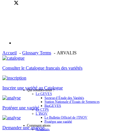
Accueil
Glossary Terms
ARVALIS
Consulter le Catalogue français des variétés
Inscrire une variété au Catalogue
Qui sommes-nous ?
Le GEVES
Secteur d’Étude des Variétés
Station Nationale d’Essais de Semences
BioGEVES
Protéger une variété
Le CTPS
L’INOV
Le Bulletin Officiel de l’INOV
Protéger une variété
Communications
Demander une analyse
Actualités