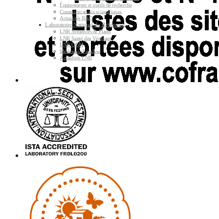
Équipements et outils de recherche
Communications scientifiques
Actualités R&D
Laboratoire National de Référence
LNR Semences & Plants
LNR Santé des Végétaux
LNR OGM
Méthodes d’analyse
Actualités LNR