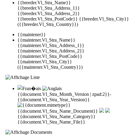
{{breeder.Vl_Stra_Name}}
{{breeder.Vl_Stra_Address_1}}
{{breeder.Vl_Stra_Address_2}}
{{breeder.Vl_Stra_PostCode}} {{breeder.Vl_Stra_City}}
({{breeder.Vl_Stra_Country}})
{{maintener}}
{{maintener.Vl_Stra_Name}}
{{maintener.Vl_Stra_Address_1}}
{{maintener.Vl_Stra_Address_2}}
{{maintener.Vl_Stra_PostCode}}
{{maintener.Vl_Stra_City}}
({{maintener.Vl_Stra_Country}})
{{document.Vl_Stra_Month_Version | zpad:2}}-
{{document.Vl_Stra_Year_Version}}
{{document.Vl_Stra_Name_Document}}
{{document.Vl_Stra_Name_Category}}
{{document.Vl_Stra_Name_File}}