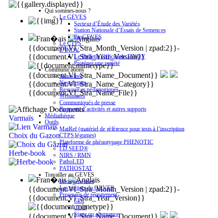
Qui sommes-nous ?
Le GEVES
Secteur d’Étude des Variétés
Station Nationale d’Essais de Semences
BioGEVES
Le CTPS
{{document.Vl_Stra_Month_Version | zpad:2}}-
L’INOV
{{document.Vl_Stra_Year_Version}}
Le Bulletin Officiel de l’INOV
Protéger une variété
Communications
{{document.Vl_Stra_Name_Document}}
Actualités
Newsletters
{{document.Vl_Stra_Name_Category}}
Ressources pédagogiques
{{document.Vl_Stra_Name_File}}
Webinaires
Communiqués de presse
Rapports d’activités et autres supports
Médiathèque
Varmaïs
Outils
MatRef (matériel de référence pour tests à l’inscription
Choix du Gazon
CTPS légumes)
Plateforme de phénotypage PHENOTIC
I.D.SEED®
Herbe-book
NIRS / RMN
PathoLED
PATHOSTAT
Travailler au GEVES
Infos générales
Les métiers du GEVES
{{document.Vl_Stra_Month_Version | zpad:2}}-
Processus de recrutement
{{document.Vl_Stra_Year_Version}}
CDI
CDD
Stage ou alternance
{{document.Vl_Stra_Name_Document}}