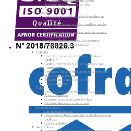
L’évaluation et l’inscription des variétés
Protection intellectuelle des variétés
Accès aux analyses
Légumières
Inscription des variétés d’espèces légumières au
Catalogue
Catalogue et résultats variétés disponibles pour les
filières
Commercialisation et certification des semences et
plants de légumières
Résistance des légumières aux bioagresseurs
Protection intellectuelle des variétés
Accès aux analyses
Fruitières
Inscription des variétés d’espèces fruitières au
Catalogue
Catalogue et résultats des études conduites pour
l’inscription
Commercialisation et certification des semences &
plants d’espèces fruitières
Protection intellectuelle des variétés
Accès aux analyses
Vigne
Inscription des variétés de vigne au Catalogue
Accès aux analyses
Commercialisation des matériels vigne
Protection intellectuelle des variétés
Plantes de services
Les plantes de services
L’évaluation et l’inscription des plantes de services au
Catalogue
Accès aux analyses
Ornementales
Expertises sur les plantes ornementales, aromatiques et