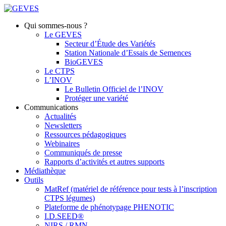
Qui sommes-nous ?
Le GEVES
Secteur d’Étude des Variétés
Station Nationale d’Essais de Semences
BioGEVES
Le CTPS
L’INOV
Le Bulletin Officiel de l’INOV
Protéger une variété
Communications
Actualités
Newsletters
Ressources pédagogiques
Webinaires
Communiqués de presse
Rapports d’activités et autres supports
Médiathèque
Outils
MatRef (matériel de référence pour tests à l’inscription
CTPS légumes)
Plateforme de phénotypage PHENOTIC
I.D.SEED®
NIRS / RMN