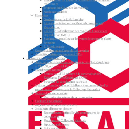
médicinales
Protection intellectuelle des variétés
Accès aux analyses
Forestières
Généralités sur la forêt française
La réglementation sur les Matériels Forestiers de
Reproduction
Les conseils d’utilisation des Matériels Forestiers de
Reproduction (MFR)
Statistiques annuelles sur les ventes de graines et plants
forestiers
L’Agroforesterie
Commercialiser un mélange de préservation
Actualités variétés, semences et CTPS
Ressources phytogénétiques
3ème Rencontre des Acteurs des Ressources Phytogénétiques
– 19 et 20 juin 2025 à Lille
Coordination nationale
Section du CTPS relative à la conservation des
Ressources PhytoGénétiques (RPG)
Structure de coordination nationale
Qui sont les gestionnaires officiellement reconnus ? Quelles
ressources sont versées dans la Collection Nationale ?
Acteurs de la conservation
Rencontre des acteurs de la conservation
Contexte international
Réglementation & Documentation
Je souhaite déposer un dossier
Reconnaissance officielle des gestionnaires de
collection(s)
Versement en Collection Nationale
Appel à candidatures
Foire aux questions