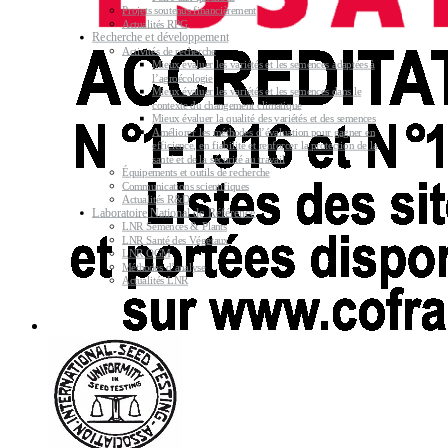
Projets soutenus financièrement
Actualités RPG
Recherche et développement
Activités de recherche
Mieux évaluer les variétés et les semences adaptées à
l’agroécologie
Mieux évaluer les variétés et les semences dans le
contexte du changement climatique
Mieux évaluer la qualité des variétés et des semences
Améliorer les méthodes d’évaluation pour gagner en
efficience, en fiabilité et renforcer la protection de la
santé et de la sécurité au travail
Équipements et outils de recherche
Communications scientifiques
Actualités R&D
Laboratoire National de Référence
LNR Semences & Plants
LNR Santé des Végétaux
LNR OGM
Méthodes d’analyse
Actualités LNR