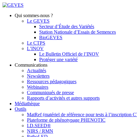
Qui sommes-nous ?
Le GEVES
Secteur d’Étude des Variétés
Station Nationale d’Essais de Semences
BioGEVES
Le CTPS
L’INOV
Le Bulletin Officiel de l’INOV
Protéger une variété
Communications
Actualités
Newsletters
Ressources pédagogiques
Webinaires
Communiqués de presse
Rapports d’activités et autres supports
Médiathèque
Outils
MatRef (matériel de référence pour tests à l’inscription
Plateforme de phénotypage PHENOTIC
I.D.SEED®
NIRS / RMN
PathoLED