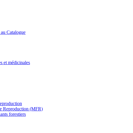
s au Catalogue
es et médicinales
Reproduction
s de Reproduction (MFR)
ants forestiers