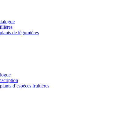
atalogue
ilières
 plants de légumières
alogue
nscription
lants d’espèces fruitières