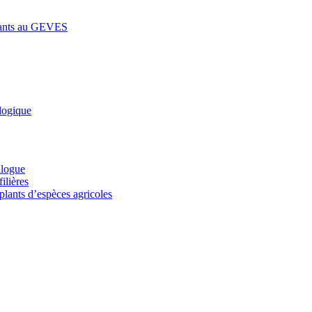
lants au GEVES
logique
alogue
ilières
plants d’espèces agricoles