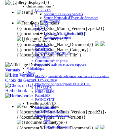
Qui sommes-nous ?
Le GEVES
Secteur d’Étude des Variétés
Station Nationale d’Essais de Semences
BioGEVES
Le CTPS
{{document.Vl_Stra_Month_Version | zpad:2}}-
L’INOV
{{document.Vl_Stra_Year_Version}}
Le Bulletin Officiel de l’INOV
Protéger une variété
Communications
{{document.Vl_Stra_Name_Document}}
Actualités
Newsletters
{{document.Vl_Stra_Name_Category}}
Ressources pédagogiques
{{document.Vl_Stra_Name_File}}
Webinaires
Communiqués de presse
Rapports d’activités et autres supports
Médiathèque
Varmaïs
Outils
MatRef (matériel de référence pour tests à l’inscription
Choix du Gazon
CTPS légumes)
Plateforme de phénotypage PHENOTIC
I.D.SEED®
Herbe-book
NIRS / RMN
PathoLED
PATHOSTAT
Travailler au GEVES
Infos générales
Les métiers du GEVES
{{document.Vl_Stra_Month_Version | zpad:2}}-
Processus de recrutement
{{document.Vl_Stra_Year_Version}}
CDI
CDD
Stage ou alternance
{{document.Vl_Stra_Name_Document}}