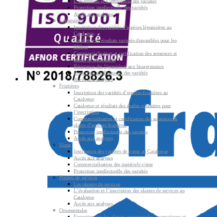
L’évaluation et l’inscription des variétés
Protection intellectuelle des variétés
Accès aux analyses
Légumières
Inscription des variétés d’espèces légumières au
Catalogue
Catalogue et résultats variétés disponibles pour les
filières
Commercialisation et certification des semences et
plants de légumières
Résistance des légumières aux bioagresseurs
Protection intellectuelle des variétés
Accès aux analyses
Fruitières
Inscription des variétés d’espèces fruitières au
Catalogue
Catalogue et résultats des études conduites pour
l’inscription
Commercialisation et certification des semences &
plants d’espèces fruitières
Protection intellectuelle des variétés
Accès aux analyses
Vigne
Inscription des variétés de vigne au Catalogue
Accès aux analyses
Commercialisation des matériels vigne
Protection intellectuelle des variétés
Plantes de services
Les plantes de services
L’évaluation et l’inscription des plantes de services au
Catalogue
Accès aux analyses
Ornementales
Expertises sur les plantes ornementales, aromatiques et