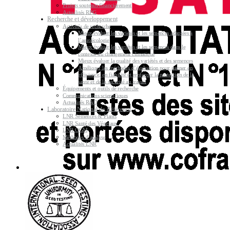
Projets soutenus financièrement
Actualités RPG
Recherche et développement
Activités de recherche
Mieux évaluer les variétés et les semences adaptées à
l’agroécologie
Mieux évaluer les variétés et les semences dans le
contexte du changement climatique
Mieux évaluer la qualité des variétés et des semences
Améliorer les méthodes d’évaluation pour gagner en
efficience, en fiabilité et renforcer la protection de la
santé et de la sécurité au travail
Équipements et outils de recherche
Communications scientifiques
Actualités R&D
Laboratoire National de Référence
LNR Semences & Plants
LNR Santé des Végétaux
LNR OGM
Méthodes d’analyse
Actualités LNR