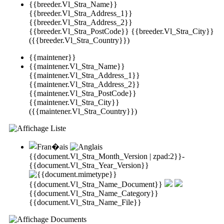
{{breeder.Vl_Stra_Name}}
{{breeder.Vl_Stra_Address_1}}
{{breeder.Vl_Stra_Address_2}}
{{breeder.Vl_Stra_PostCode}} {{breeder.Vl_Stra_City}}
({{breeder.Vl_Stra_Country}})
{{maintener}}
{{maintener.Vl_Stra_Name}}
{{maintener.Vl_Stra_Address_1}}
{{maintener.Vl_Stra_Address_2}}
{{maintener.Vl_Stra_PostCode}}
{{maintener.Vl_Stra_City}}
({{maintener.Vl_Stra_Country}})
{{document.Vl_Stra_Month_Version | zpad:2}}-
{{document.Vl_Stra_Year_Version}}
{{document.Vl_Stra_Name_Document}}
{{document.Vl_Stra_Name_Category}}
{{document.Vl_Stra_Name_File}}