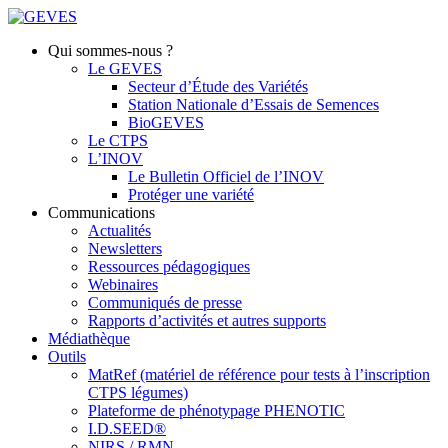
Qui sommes-nous ?
Le GEVES
Secteur d’Étude des Variétés
Station Nationale d’Essais de Semences
BioGEVES
Le CTPS
L’INOV
Le Bulletin Officiel de l’INOV
Protéger une variété
Communications
Actualités
Newsletters
Ressources pédagogiques
Webinaires
Communiqués de presse
Rapports d’activités et autres supports
Médiathèque
Outils
MatRef (matériel de référence pour tests à l’inscription
CTPS légumes)
Plateforme de phénotypage PHENOTIC
I.D.SEED®
NIRS / RMN