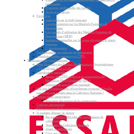
médicinales
Protection intellectuelle des variétés
Accès aux analyses
Forestières
Généralités sur la forêt française
La réglementation sur les Matériels Forestiers de
Reproduction
Les conseils d’utilisation des Matériels Forestiers de
Reproduction (MFR)
Statistiques annuelles sur les ventes de graines et plants
forestiers
L’Agroforesterie
Commercialiser un mélange de préservation
Actualités variétés, semences et CTPS
Ressources phytogénétiques
3ème Rencontre des Acteurs des Ressources Phytogénétiques
– 19 et 20 juin 2025 à Lille
Coordination nationale
Section du CTPS relative à la conservation des
Ressources PhytoGénétiques (RPG)
Structure de coordination nationale
Qui sont les gestionnaires officiellement reconnus ? Quelles
ressources sont versées dans la Collection Nationale ?
Acteurs de la conservation
Rencontre des acteurs de la conservation
Contexte international
Réglementation & Documentation
Je souhaite déposer un dossier
Reconnaissance officielle des gestionnaires de
collection(s)
Versement en Collection Nationale
Appel à candidatures
Foire aux questions