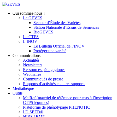
Qui sommes-nous ?
Le GEVES
Secteur d’Étude des Variétés
Station Nationale d’Essais de Semences
BioGEVES
Le CTPS
L’INOV
Le Bulletin Officiel de l’INOV
Protéger une variété
Communications
Actualités
Newsletters
Ressources pédagogiques
Webinaires
Communiqués de presse
Rapports d’activités et autres supports
Médiathèque
Outils
MatRef (matériel de référence pour tests à l’inscription
CTPS légumes)
Plateforme de phénotypage PHENOTIC
I.D.SEED®
NIRS / RMN