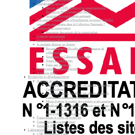
Coordination nationale
Section du CTPS relative à la conservation des
Ressources PhytoGénétiques (RPG)
Structure de coordination nationale
Qui sont les gestionnaires officiellement reconnus ? Quelles
ressources sont versées dans la Collection Nationale ?
Acteurs de la conservation
Rencontre des acteurs de la conservation
Contexte international
Réglementation & Documentation
Je souhaite déposer un dossier
Reconnaissance officielle des gestionnaires de
collection(s)
Versement en Collection Nationale
Appel à candidatures
Foire aux questions
Projets soutenus financièrement
Actualités RPG
Recherche et développement
Activités de recherche
Mieux évaluer les variétés et les semences adaptées à
l’agroécologie
Mieux évaluer les variétés et les semences dans le
contexte du changement climatique
Mieux évaluer la qualité des variétés et des semences
Améliorer les méthodes d’évaluation pour gagner en
efficience, en fiabilité et renforcer la protection de la
santé et de la sécurité au travail
Équipements et outils de recherche
Communications scientifiques
Actualités R&D
Laboratoire National de Référence
LNR Semences & Plants