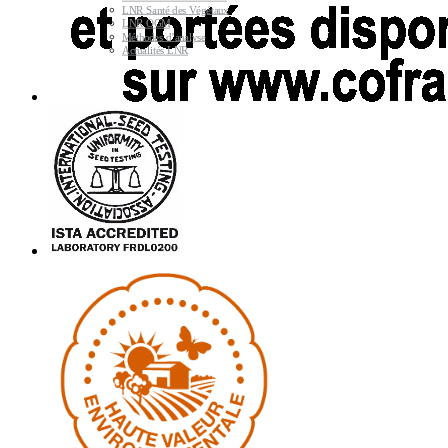
LNR Santé des Végétaux
LNR OGM
Méthodes d’analyse
Actualités LNR