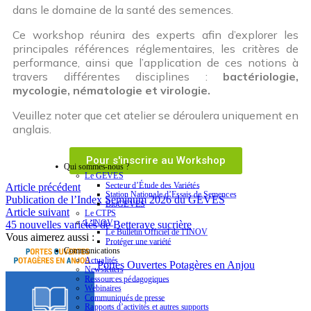
dans le domaine de la santé des semences.
Ce workshop réunira des experts afin d’explorer les
principales références réglementaires, les critères de
performance, ainsi que l’application de ces notions à
travers différentes disciplines :
bactériologie,
mycologie, nématologie et virologie.
Veuillez noter que cet atelier se déroulera uniquement en
anglais.
Pour s'inscrire au Workshop
Qui sommes-nous ?
Le GEVES
Secteur d’Étude des Variétés
Article précédent
Station Nationale d’Essais de Semences
Publication de l’Index Seminum 2026 du GEVES
BioGEVES
Article suivant
Le CTPS
L’INOV
45 nouvelles variétés de Betterave sucrière
Le Bulletin Officiel de l’INOV
Vous aimerez aussi :
Protéger une variété
Communications
Actualités
Portes Ouvertes Potagères en Anjou
Newsletters
Ressources pédagogiques
Webinaires
Communiqués de presse
Rapports d’activités et autres supports