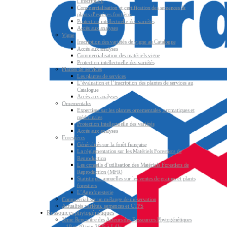
l’inscription
Commercialisation et certification des semences &
plants d’espèces fruitières
Protection intellectuelle des variétés
Accès aux analyses
Vigne
Inscription des variétés de vigne au Catalogue
Accès aux analyses
Commercialisation des matériels vigne
Protection intellectuelle des variétés
Plantes de services
Les plantes de services
L’évaluation et l’inscription des plantes de services au
Catalogue
Accès aux analyses
Ornementales
Expertises sur les plantes ornementales, aromatiques et
médicinales
Protection intellectuelle des variétés
Accès aux analyses
Forestières
Généralités sur la forêt française
La réglementation sur les Matériels Forestiers de
Reproduction
Les conseils d’utilisation des Matériels Forestiers de
Reproduction (MFR)
Statistiques annuelles sur les ventes de graines et plants
forestiers
L’Agroforesterie
Commercialiser un mélange de préservation
Actualités variétés, semences et CTPS
Ressources phytogénétiques
3ème Rencontre des Acteurs des Ressources Phytogénétiques
– 19 et 20 juin 2025 à Lille