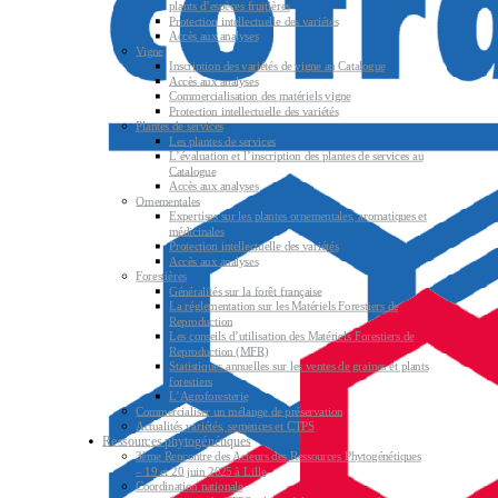
plants d’espèces fruitières
Protection intellectuelle des variétés
Accès aux analyses
Vigne
Inscription des variétés de vigne au Catalogue
Accès aux analyses
Commercialisation des matériels vigne
Protection intellectuelle des variétés
Plantes de services
Les plantes de services
L’évaluation et l’inscription des plantes de services au
Catalogue
Accès aux analyses
Ornementales
Expertises sur les plantes ornementales, aromatiques et
médicinales
Protection intellectuelle des variétés
Accès aux analyses
Forestières
Généralités sur la forêt française
La réglementation sur les Matériels Forestiers de
Reproduction
Les conseils d’utilisation des Matériels Forestiers de
Reproduction (MFR)
Statistiques annuelles sur les ventes de graines et plants
forestiers
L’Agroforesterie
Commercialiser un mélange de préservation
Actualités variétés, semences et CTPS
Ressources phytogénétiques
3ème Rencontre des Acteurs des Ressources Phytogénétiques
– 19 et 20 juin 2025 à Lille
Coordination nationale