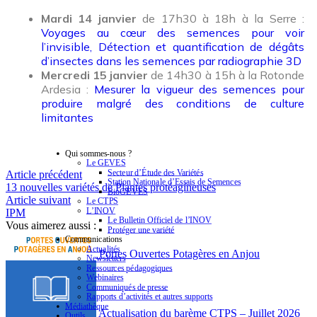
Mardi 14 janvier
de 17h30 à 18h à la Serre :
Voyages au cœur des semences pour voir
l’invisible, Détection et quantification de dégâts
d’insectes dans les semences par radiographie 3D
Mercredi 15 janvier
de 14h30 à 15h à la Rotonde
Ardesia :
Mesurer la vigueur des semences pour
produire malgré des conditions de culture
limitantes
Qui sommes-nous ?
Le GEVES
Secteur d’Étude des Variétés
Article précédent
Station Nationale d’Essais de Semences
13 nouvelles variétés de Plantes protéagineuses
BioGEVES
Article suivant
Le CTPS
L’INOV
IPM
Le Bulletin Officiel de l’INOV
Vous aimerez aussi :
Protéger une variété
Communications
Actualités
Portes Ouvertes Potagères en Anjou
Newsletters
Ressources pédagogiques
Webinaires
Communiqués de presse
Rapports d’activités et autres supports
Médiathèque
Actualisation du barème CTPS – Juillet 2026
Outils