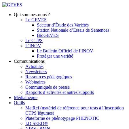
Qui sommes-nous ?
Le GEVES
Secteur d’Étude des Variétés
Station Nationale d’Essais de Semences
BioGEVES
Le CTPS
L’INOV
Le Bulletin Officiel de l’INOV
Protéger une variété
Communications
Actualités
Newsletters
Ressources pédagogiques
Webinaires
Communiqués de presse
Rapports d’activités et autres supports
Médiathèque
Outils
MatRef (matériel de référence pour tests à l’inscription
CTPS légumes)
Plateforme de phénotypage PHENOTIC
I.D.SEED®
NIRS / RMN