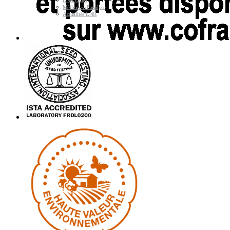
LNR OGM
Méthodes d’analyse
Actualités LNR