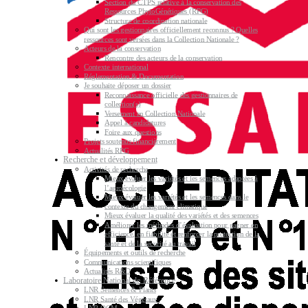
Section du CTPS relative à la conservation des
Ressources PhytoGénétiques (RPG)
Structure de coordination nationale
Qui sont les gestionnaires officiellement reconnus ? Quelles
ressources sont versées dans la Collection Nationale ?
Acteurs de la conservation
Rencontre des acteurs de la conservation
Contexte international
Réglementation & Documentation
Je souhaite déposer un dossier
Reconnaissance officielle des gestionnaires de
collection(s)
Versement en Collection Nationale
Appel à candidatures
Foire aux questions
Projets soutenus financièrement
Actualités RPG
Recherche et développement
Activités de recherche
Mieux évaluer les variétés et les semences adaptées à
l’agroécologie
Mieux évaluer les variétés et les semences dans le
contexte du changement climatique
Mieux évaluer la qualité des variétés et des semences
Améliorer les méthodes d’évaluation pour gagner en
efficience, en fiabilité et renforcer la protection de la
santé et de la sécurité au travail
Équipements et outils de recherche
Communications scientifiques
Actualités R&D
Laboratoire National de Référence
LNR Semences & Plants
LNR Santé des Végétaux