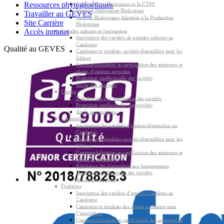
Ressources phytogénétiques
L’Agriculture Biologique et le CTPS
Matériel Hétérogène Biologique
Travailler au GEVES
Variétés Biologiques Adaptées à la Production
Site Carrière
Biologique
Accès intranet
Grandes cultures et fourragères
Inscription des variétés de grandes cultures au
Catalogue
Qualité au GEVES
Catalogue et résultats variétés disponibles pour les
filières
Commercialisation et certification des semences et
plants d’espèces agricoles
Protection intellectuelle des variétés
Accès aux analyses
Gazons
L’évaluation et l’inscription des variétés
Protection intellectuelle des variétés
Accès aux analyses
Légumières
Inscription des variétés d’espèces légumières au
Catalogue
Catalogue et résultats variétés disponibles pour les
filières
Commercialisation et certification des semences et
plants de légumières
Résistance des légumières aux bioagresseurs
Protection intellectuelle des variétés
Accès aux analyses
Fruitières
Inscription des variétés d’espèces fruitières au
Catalogue
Catalogue et résultats des études conduites pour
l’inscription
Commercialisation et certification des semences &