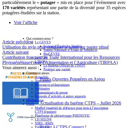
particulièrement le «
potager
» mis en place pour l’évènement avec
170 variétés
représentant une partie de la diversité pour 35 espèces
potagères étudiées sur la station.
Voir l’affiche
Qui sommes-nous ?
Article précédent
Le GEVES
Secteur d’Étude des Variétés
Utilisation du stylo pour optimiser le semis sur papier plissé
Station Nationale d’Essais de Semences
Article suivant
BioGEVES
Contribution française au Traité International pour les Ressources
Le CTPS
L’INOV
Phytogénétiques pour l’Alimentation et l’Agriculture (TIRPAA)
Le Bulletin Officiel de l’INOV
Vous aimerez aussi :
Protéger une variété
Communications
Actualités
Portes Ouvertes Potagères en Anjou
Newsletters
Ressources pédagogiques
Webinaires
Communiqués de presse
Rapports d’activités et autres supports
Médiathèque
Actualisation du barème CTPS – Juillet 2026
Outils
MatRef (matériel de référence pour tests à l’inscription
CTPS légumes)
Plateforme de phénotypage PHENOTIC
I.D.SEED®
NIRS / RMN
Passez à CTPS Connect !
PathoLED