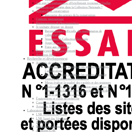
Qui sont les gestionnaires officiellement reconnus ? Quelles
ressources sont versées dans la Collection Nationale ?
Acteurs de la conservation
Rencontre des acteurs de la conservation
Contexte international
Réglementation & Documentation
Je souhaite déposer un dossier
Reconnaissance officielle des gestionnaires de
collection(s)
Versement en Collection Nationale
Appel à candidatures
Foire aux questions
Projets soutenus financièrement
Actualités RPG
Recherche et développement
Activités de recherche
Mieux évaluer les variétés et les semences adaptées à
l’agroécologie
Mieux évaluer les variétés et les semences dans le
contexte du changement climatique
Mieux évaluer la qualité des variétés et des semences
Améliorer les méthodes d’évaluation pour gagner en
efficience, en fiabilité et renforcer la protection de la
santé et de la sécurité au travail
Équipements et outils de recherche
Communications scientifiques
Actualités R&D
Laboratoire National de Référence
LNR Semences & Plants
LNR Santé des Végétaux
LNR OGM
Méthodes d’analyse
Actualités LNR