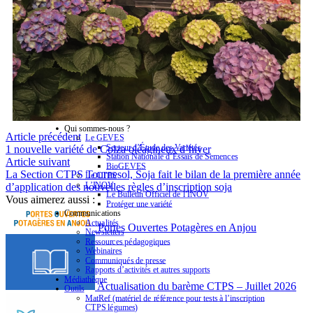
Qui sommes-nous ?
Article précédent
Le GEVES
Secteur d’Étude des Variétés
1 nouvelle variété de Colza oléagineux d’hiver
Station Nationale d’Essais de Semences
Article suivant
BioGEVES
La Section CTPS Tournesol, Soja fait le bilan de la première année
Le CTPS
L’INOV
d’application des nouvelles règles d’inscription soja
Le Bulletin Officiel de l’INOV
Vous aimerez aussi :
Protéger une variété
Communications
Actualités
Portes Ouvertes Potagères en Anjou
Newsletters
Ressources pédagogiques
Webinaires
Communiqués de presse
Rapports d’activités et autres supports
Médiathèque
Actualisation du barème CTPS – Juillet 2026
Outils
MatRef (matériel de référence pour tests à l’inscription
CTPS légumes)