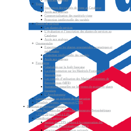
Vigne
Inscription des variétés de vigne au Catalogue
Accès aux analyses
Commercialisation des matériels vigne
Protection intellectuelle des variétés
Plantes de services
Les plantes de services
L’évaluation et l’inscription des plantes de services au
Catalogue
Accès aux analyses
Ornementales
Expertises sur les plantes ornementales, aromatiques et
médicinales
Protection intellectuelle des variétés
Accès aux analyses
Forestières
Généralités sur la forêt française
La réglementation sur les Matériels Forestiers de
Reproduction
Les conseils d’utilisation des Matériels Forestiers de
Reproduction (MFR)
Statistiques annuelles sur les ventes de graines et plants
forestiers
L’Agroforesterie
Commercialiser un mélange de préservation
Actualités variétés, semences et CTPS
Ressources phytogénétiques
3ème Rencontre des Acteurs des Ressources Phytogénétiques
– 19 et 20 juin 2025 à Lille
Coordination nationale
Section du CTPS relative à la conservation des
Ressources PhytoGénétiques (RPG)
Structure de coordination nationale