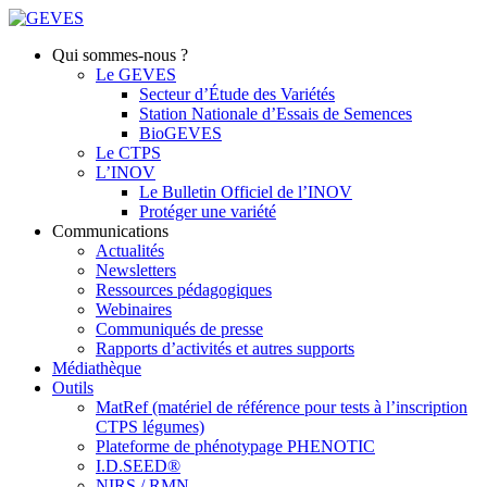
Qui sommes-nous ?
Le GEVES
Secteur d’Étude des Variétés
Station Nationale d’Essais de Semences
BioGEVES
Le CTPS
L’INOV
Le Bulletin Officiel de l’INOV
Protéger une variété
Communications
Actualités
Newsletters
Ressources pédagogiques
Webinaires
Communiqués de presse
Rapports d’activités et autres supports
Médiathèque
Outils
MatRef (matériel de référence pour tests à l’inscription
CTPS légumes)
Plateforme de phénotypage PHENOTIC
I.D.SEED®
NIRS / RMN