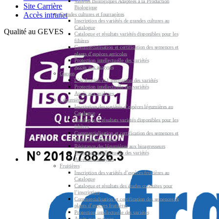
Variétés Biologiques Adaptées à la Production
Site Carrière
Biologique
Accès intranet
Grandes cultures et fourragères
Inscription des variétés de grandes cultures au
Catalogue
Qualité au GEVES
Catalogue et résultats variétés disponibles pour les
filières
Commercialisation et certification des semences et
plants d’espèces agricoles
Protection intellectuelle des variétés
Accès aux analyses
Gazons
L’évaluation et l’inscription des variétés
Protection intellectuelle des variétés
Accès aux analyses
Légumières
Inscription des variétés d’espèces légumières au
Catalogue
Catalogue et résultats variétés disponibles pour les
filières
Commercialisation et certification des semences et
plants de légumières
Résistance des légumières aux bioagresseurs
Protection intellectuelle des variétés
Accès aux analyses
Fruitières
Inscription des variétés d’espèces fruitières au
Catalogue
Catalogue et résultats des études conduites pour
l’inscription
Commercialisation et certification des semences &
plants d’espèces fruitières
Protection intellectuelle des variétés
Accès aux analyses