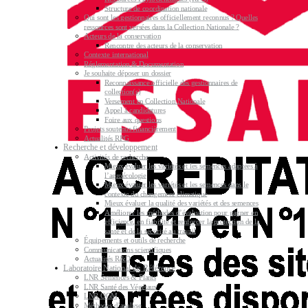
Structure de coordination nationale
Qui sont les gestionnaires officiellement reconnus ? Quelles
ressources sont versées dans la Collection Nationale ?
Acteurs de la conservation
Rencontre des acteurs de la conservation
Contexte international
Réglementation & Documentation
Je souhaite déposer un dossier
Reconnaissance officielle des gestionnaires de
collection(s)
Versement en Collection Nationale
Appel à candidatures
Foire aux questions
Projets soutenus financièrement
Actualités RPG
Recherche et développement
Activités de recherche
Mieux évaluer les variétés et les semences adaptées à
l’agroécologie
Mieux évaluer les variétés et les semences dans le
contexte du changement climatique
Mieux évaluer la qualité des variétés et des semences
Améliorer les méthodes d’évaluation pour gagner en
efficience, en fiabilité et renforcer la protection de la
santé et de la sécurité au travail
Équipements et outils de recherche
Communications scientifiques
Actualités R&D
Laboratoire National de Référence
LNR Semences & Plants
LNR Santé des Végétaux
LNR OGM
Méthodes d’analyse