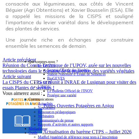
consacrée aux légumineuses, aux côtés de Vincent
Béguier (Agri Obtentions) et Xavier Bousselin (ESA). Elle
a rappelé les missions de la CISPS et souligné
l’importance du levier variétal dans le développement
des plantes de services.
Une journée riche en échanges pour construire
ensemble les semences de demain.
Article précédent
Qui sommes-nous ?
Réunion du Comité Technique de l’UPOV, axée sur les nouvelles
Le GEVES
Secteur d’Étude des Variétés
technologies dans le domaine de la protection des variétés végétales
Station Nationale d’Essais de Semences
Article suivant
BioGEVES
La CISPS du CTPS se réunit à INRAE de Lusignan pour visiter des
Le CTPS
L’INOV
essais Plantes de services !
Le Bulletin Officiel de l’INOV
Vous aimerez aussi :
Protéger une variété
Communications
Actualités
Portes Ouvertes Potagères en Anjou
Newsletters
Ressources pédagogiques
Webinaires
Communiqués de presse
Rapports d’activités et autres supports
Médiathèque
Actualisation du barème CTPS – Juillet 2026
Outils
MatRef (matériel de référence pour tests à l’inscription