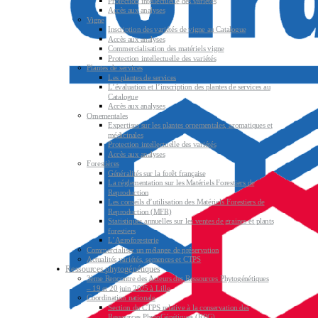
Protection intellectuelle des variétés
Accès aux analyses
Vigne
Inscription des variétés de vigne au Catalogue
Accès aux analyses
Commercialisation des matériels vigne
Protection intellectuelle des variétés
Plantes de services
Les plantes de services
L’évaluation et l’inscription des plantes de services au
Catalogue
Accès aux analyses
Ornementales
Expertises sur les plantes ornementales, aromatiques et
médicinales
Protection intellectuelle des variétés
Accès aux analyses
Forestières
Généralités sur la forêt française
La réglementation sur les Matériels Forestiers de
Reproduction
Les conseils d’utilisation des Matériels Forestiers de
Reproduction (MFR)
Statistiques annuelles sur les ventes de graines et plants
forestiers
L’Agroforesterie
Commercialiser un mélange de préservation
Actualités variétés, semences et CTPS
Ressources phytogénétiques
3ème Rencontre des Acteurs des Ressources Phytogénétiques
– 19 et 20 juin 2025 à Lille
Coordination nationale
Section du CTPS relative à la conservation des
Ressources PhytoGénétiques (RPG)