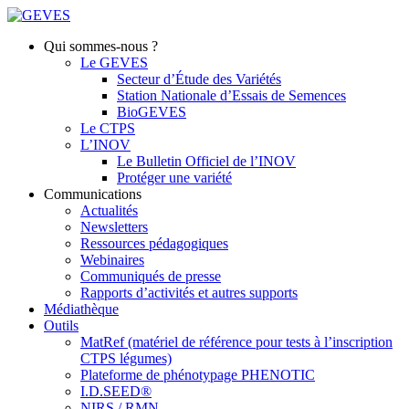
Qui sommes-nous ?
Le GEVES
Secteur d’Étude des Variétés
Station Nationale d’Essais de Semences
BioGEVES
Le CTPS
L’INOV
Le Bulletin Officiel de l’INOV
Protéger une variété
Communications
Actualités
Newsletters
Ressources pédagogiques
Webinaires
Communiqués de presse
Rapports d’activités et autres supports
Médiathèque
Outils
MatRef (matériel de référence pour tests à l’inscription
CTPS légumes)
Plateforme de phénotypage PHENOTIC
I.D.SEED®
NIRS / RMN