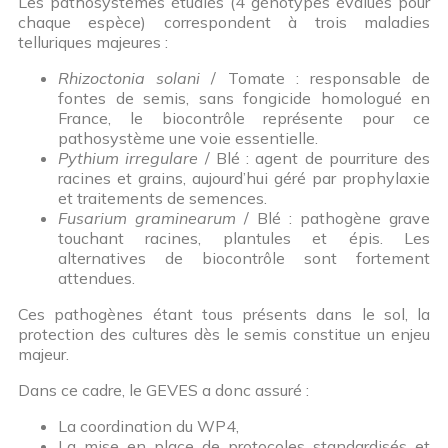
Les pathosystèmes étudiés (4 génotypes évalués pour
chaque espèce) correspondent à trois maladies
telluriques majeures :
Rhizoctonia solani
/ Tomate : responsable de
fontes de semis, sans fongicide homologué en
France, le biocontrôle représente pour ce
pathosystème une voie essentielle.
Pythium irregulare
/ Blé : agent de pourriture des
racines et grains, aujourd’hui géré par prophylaxie
et traitements de semences.
Fusarium graminearum
/ Blé : pathogène grave
touchant racines, plantules et épis. Les
alternatives de biocontrôle sont fortement
attendues.
Ces pathogènes étant tous présents dans le sol, la
protection des cultures dès le semis constitue un enjeu
majeur.
Dans ce cadre, le GEVES a donc assuré :
La coordination du WP4,
La mise en place de protocoles standardisés et