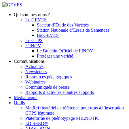
Qui sommes-nous ?
Le GEVES
Secteur d’Étude des Variétés
Station Nationale d’Essais de Semences
BioGEVES
Le CTPS
L’INOV
Le Bulletin Officiel de l’INOV
Protéger une variété
Communications
Actualités
Newsletters
Ressources pédagogiques
Webinaires
Communiqués de presse
Rapports d’activités et autres supports
Médiathèque
Outils
MatRef (matériel de référence pour tests à l’inscription
CTPS légumes)
Plateforme de phénotypage PHENOTIC
I.D.SEED®
NIRS / RMN