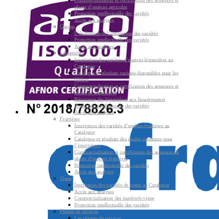
Commercialisation et certification des semences et
plants d’espèces agricoles
Protection intellectuelle des variétés
Accès aux analyses
Gazons
L’évaluation et l’inscription des variétés
Protection intellectuelle des variétés
Accès aux analyses
Légumières
Inscription des variétés d’espèces légumières au
Catalogue
Catalogue et résultats variétés disponibles pour les
filières
Commercialisation et certification des semences et
plants de légumières
Résistance des légumières aux bioagresseurs
Protection intellectuelle des variétés
Accès aux analyses
Fruitières
Inscription des variétés d’espèces fruitières au
Catalogue
Catalogue et résultats des études conduites pour
l’inscription
Commercialisation et certification des semences &
plants d’espèces fruitières
Protection intellectuelle des variétés
Accès aux analyses
Vigne
Inscription des variétés de vigne au Catalogue
Accès aux analyses
Commercialisation des matériels vigne
Protection intellectuelle des variétés
Plantes de services
Les plantes de services