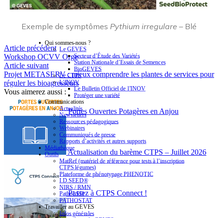
Exemple de symptômes
Pythium irregulare
– Blé
Qui sommes-nous ?
Article précédent
Le GEVES
Secteur d’Étude des Variétés
Workshop OCVV Orge
Station Nationale d’Essais de Semences
Article suivant
BioGEVES
Projet METASERV : mieux comprendre les plantes de services pour
Le CTPS
L’INOV
réguler les bioagresseurs
Le Bulletin Officiel de l’INOV
Vous aimerez aussi :
Protéger une variété
Communications
Actualités
Portes Ouvertes Potagères en Anjou
Newsletters
Ressources pédagogiques
Webinaires
Communiqués de presse
Rapports d’activités et autres supports
Médiathèque
Actualisation du barème CTPS – Juillet 2026
Outils
MatRef (matériel de référence pour tests à l’inscription
CTPS légumes)
Plateforme de phénotypage PHENOTIC
I.D.SEED®
NIRS / RMN
Passez à CTPS Connect !
PathoLED
PATHOSTAT
Travailler au GEVES
Infos générales