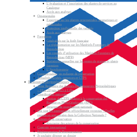
L’évaluation et l’inscription des plantes de services au
Catalogue
Accès aux analyses
Ornementales
Expertises sur les plantes ornementales, aromatiques et
médicinales
Protection intellectuelle des variétés
Accès aux analyses
Forestières
Généralités sur la forêt française
La réglementation sur les Matériels Forestiers de
Reproduction
Les conseils d’utilisation des Matériels Forestiers de
Reproduction (MFR)
Statistiques annuelles sur les ventes de graines et plants
forestiers
L’Agroforesterie
Commercialiser un mélange de préservation
Actualités variétés, semences et CTPS
Ressources phytogénétiques
3ème Rencontre des Acteurs des Ressources Phytogénétiques
– 19 et 20 juin 2025 à Lille
Coordination nationale
Section du CTPS relative à la conservation des
Ressources PhytoGénétiques (RPG)
Structure de coordination nationale
Qui sont les gestionnaires officiellement reconnus ? Quelles
ressources sont versées dans la Collection Nationale ?
Acteurs de la conservation
Rencontre des acteurs de la conservation
Contexte international
Réglementation & Documentation
Je souhaite déposer un dossier