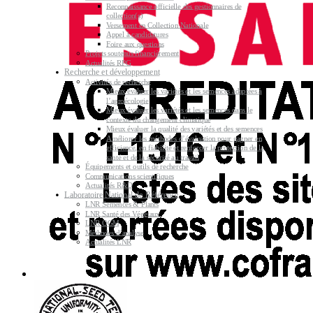
Reconnaissance officielle des gestionnaires de
collection(s)
Versement en Collection Nationale
Appel à candidatures
Foire aux questions
Projets soutenus financièrement
Actualités RPG
Recherche et développement
Activités de recherche
Mieux évaluer les variétés et les semences adaptées à
l’agroécologie
Mieux évaluer les variétés et les semences dans le
contexte du changement climatique
Mieux évaluer la qualité des variétés et des semences
Améliorer les méthodes d’évaluation pour gagner en
efficience, en fiabilité et renforcer la protection de la
santé et de la sécurité au travail
Équipements et outils de recherche
Communications scientifiques
Actualités R&D
Laboratoire National de Référence
LNR Semences & Plants
LNR Santé des Végétaux
LNR OGM
Méthodes d’analyse
Actualités LNR