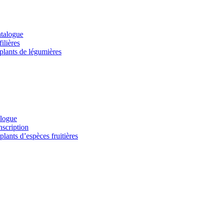
atalogue
ilières
 plants de légumières
alogue
nscription
lants d’espèces fruitières