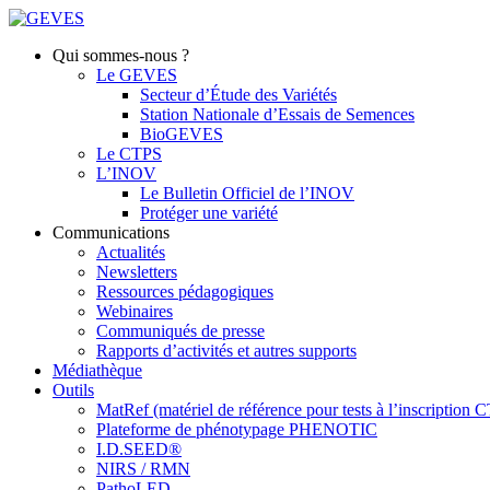
Qui sommes-nous ?
Le GEVES
Secteur d’Étude des Variétés
Station Nationale d’Essais de Semences
BioGEVES
Le CTPS
L’INOV
Le Bulletin Officiel de l’INOV
Protéger une variété
Communications
Actualités
Newsletters
Ressources pédagogiques
Webinaires
Communiqués de presse
Rapports d’activités et autres supports
Médiathèque
Outils
MatRef (matériel de référence pour tests à l’inscription
Plateforme de phénotypage PHENOTIC
I.D.SEED®
NIRS / RMN
PathoLED