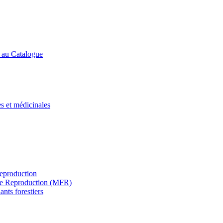
s au Catalogue
es et médicinales
Reproduction
s de Reproduction (MFR)
ants forestiers