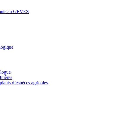
lants au GEVES
logique
alogue
ilières
plants d’espèces agricoles