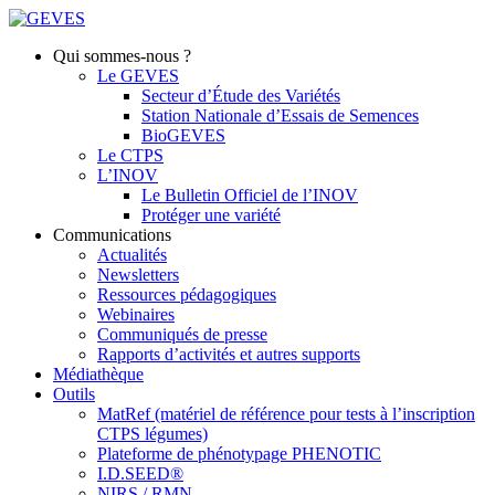
Qui sommes-nous ?
Le GEVES
Secteur d’Étude des Variétés
Station Nationale d’Essais de Semences
BioGEVES
Le CTPS
L’INOV
Le Bulletin Officiel de l’INOV
Protéger une variété
Communications
Actualités
Newsletters
Ressources pédagogiques
Webinaires
Communiqués de presse
Rapports d’activités et autres supports
Médiathèque
Outils
MatRef (matériel de référence pour tests à l’inscription
CTPS légumes)
Plateforme de phénotypage PHENOTIC
I.D.SEED®
NIRS / RMN