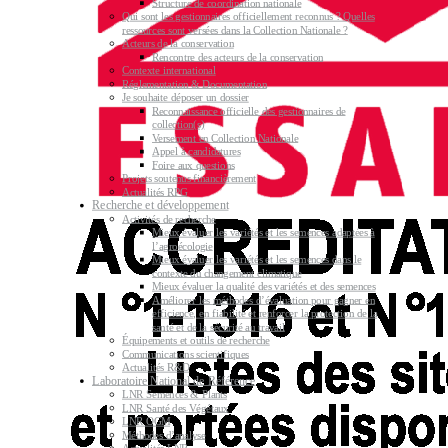
Structure de coordination nationale
Qui sont les gestionnaires officiellement reconnus ? Quelles
ressources sont versées dans la Collection Nationale ?
Acteurs de la conservation
Rencontre des acteurs de la conservation
Contexte international
Réglementation & Documentation
Je souhaite déposer un dossier
Reconnaissance officielle des gestionnaires de
collection(s)
Versement en Collection Nationale
Appel à candidatures
Foire aux questions
Projets soutenus financièrement
Actualités RPG
Recherche et développement
Activités de recherche
Mieux évaluer les variétés et les semences adaptées à
l’agroécologie
Mieux évaluer les variétés et les semences dans le
contexte du changement climatique
Mieux évaluer la qualité des variétés et des semences
Améliorer les méthodes d’évaluation pour gagner en
efficience, en fiabilité et renforcer la protection de la
santé et de la sécurité au travail
Équipements et outils de recherche
Communications scientifiques
Actualités R&D
Laboratoire National de Référence
LNR Semences & Plants
LNR Santé des Végétaux
LNR OGM
Méthodes d’analyse