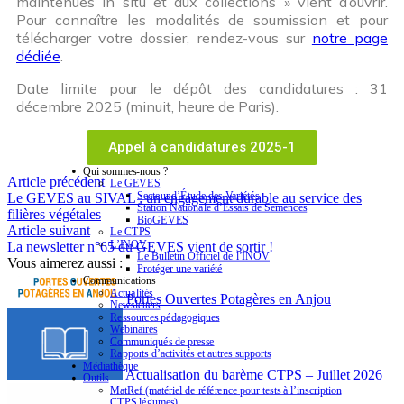
maintenues in situ et aux collections » vient d’ouvrir.
Pour connaître les modalités de soumission et pour
télécharger votre dossier, rendez-vous sur
notre page
dédiée
.
Date limite pour le dépôt des candidatures : 31
décembre 2025 (minuit, heure de Paris).
Appel à candidatures 2025-1
Qui sommes-nous ?
Article précédent
Le GEVES
Secteur d’Étude des Variétés
Le GEVES au SIVAL : un engagement durable au service des
Station Nationale d’Essais de Semences
filières végétales
BioGEVES
Article suivant
Le CTPS
L’INOV
La newsletter n°65 du GEVES vient de sortir !
Le Bulletin Officiel de l’INOV
Vous aimerez aussi :
Protéger une variété
Communications
Actualités
Portes Ouvertes Potagères en Anjou
Newsletters
Ressources pédagogiques
Webinaires
Communiqués de presse
Rapports d’activités et autres supports
Médiathèque
Actualisation du barème CTPS – Juillet 2026
Outils
MatRef (matériel de référence pour tests à l’inscription
CTPS légumes)