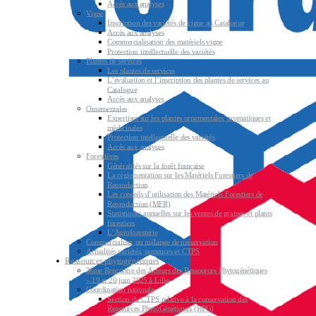
Accès aux analyses
Vigne
Inscription des variétés de vigne au Catalogue
Accès aux analyses
Commercialisation des matériels vigne
Protection intellectuelle des variétés
Plantes de services
Les plantes de services
L’évaluation et l’inscription des plantes de services au
Catalogue
Accès aux analyses
Ornementales
Expertises sur les plantes ornementales, aromatiques et
médicinales
Protection intellectuelle des variétés
Accès aux analyses
Forestières
Généralités sur la forêt française
La réglementation sur les Matériels Forestiers de
Reproduction
Les conseils d’utilisation des Matériels Forestiers de
Reproduction (MFR)
Statistiques annuelles sur les ventes de graines et plants
forestiers
L’Agroforesterie
Commercialiser un mélange de préservation
Actualités variétés, semences et CTPS
Ressources phytogénétiques
3ème Rencontre des Acteurs des Ressources Phytogénétiques
– 19 et 20 juin 2025 à Lille
Coordination nationale
Section du CTPS relative à la conservation des
Ressources PhytoGénétiques (RPG)