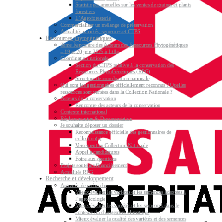
Statistiques annuelles sur les ventes de graines et plants
forestiers
L’Agroforesterie
Commercialiser un mélange de préservation
Actualités variétés, semences et CTPS
Ressources phytogénétiques
3ème Rencontre des Acteurs des Ressources Phytogénétiques
– 19 et 20 juin 2025 à Lille
Coordination nationale
Section du CTPS relative à la conservation des
Ressources PhytoGénétiques (RPG)
Structure de coordination nationale
Qui sont les gestionnaires officiellement reconnus ? Quelles
ressources sont versées dans la Collection Nationale ?
Acteurs de la conservation
Rencontre des acteurs de la conservation
Contexte international
Réglementation & Documentation
Je souhaite déposer un dossier
Reconnaissance officielle des gestionnaires de
collection(s)
Versement en Collection Nationale
Appel à candidatures
Foire aux questions
Projets soutenus financièrement
Actualités RPG
Recherche et développement
Activités de recherche
Mieux évaluer les variétés et les semences adaptées à
l’agroécologie
Mieux évaluer les variétés et les semences dans le
contexte du changement climatique
Mieux évaluer la qualité des variétés et des semences