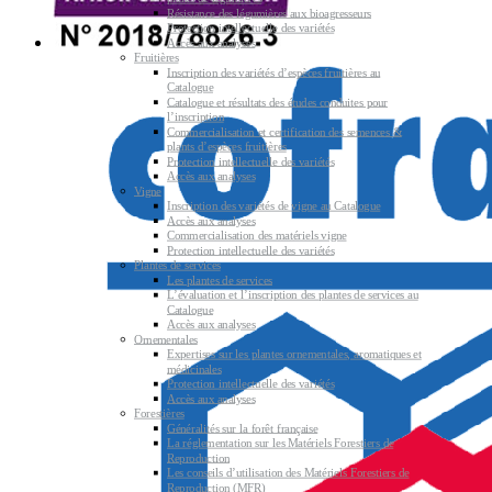
Résistance des légumières aux bioagresseurs
Protection intellectuelle des variétés
Accès aux analyses
Fruitières
Inscription des variétés d’espèces fruitières au
Catalogue
Catalogue et résultats des études conduites pour
l’inscription
Commercialisation et certification des semences &
plants d’espèces fruitières
Protection intellectuelle des variétés
Accès aux analyses
Vigne
Inscription des variétés de vigne au Catalogue
Accès aux analyses
Commercialisation des matériels vigne
Protection intellectuelle des variétés
Plantes de services
Les plantes de services
L’évaluation et l’inscription des plantes de services au
Catalogue
Accès aux analyses
Ornementales
Expertises sur les plantes ornementales, aromatiques et
médicinales
Protection intellectuelle des variétés
Accès aux analyses
Forestières
Généralités sur la forêt française
La réglementation sur les Matériels Forestiers de
Reproduction
Les conseils d’utilisation des Matériels Forestiers de
Reproduction (MFR)