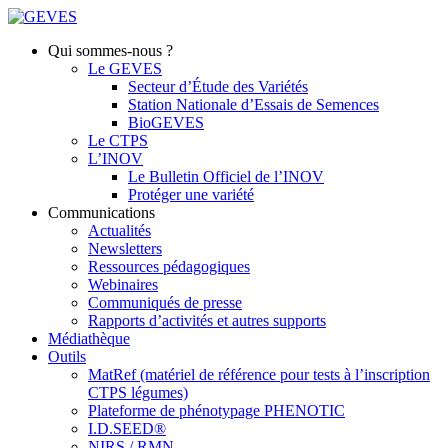
Qui sommes-nous ?
Le GEVES
Secteur d’Étude des Variétés
Station Nationale d’Essais de Semences
BioGEVES
Le CTPS
L’INOV
Le Bulletin Officiel de l’INOV
Protéger une variété
Communications
Actualités
Newsletters
Ressources pédagogiques
Webinaires
Communiqués de presse
Rapports d’activités et autres supports
Médiathèque
Outils
MatRef (matériel de référence pour tests à l’inscription
CTPS légumes)
Plateforme de phénotypage PHENOTIC
I.D.SEED®
NIRS / RMN