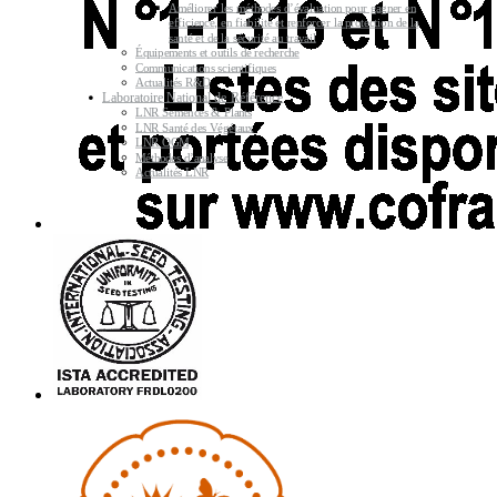
Améliorer les méthodes d’évaluation pour gagner en
efficience, en fiabilité et renforcer la protection de la
santé et de la sécurité au travail
Équipements et outils de recherche
Communications scientifiques
Actualités R&D
Laboratoire National de Référence
LNR Semences & Plants
LNR Santé des Végétaux
LNR OGM
Méthodes d’analyse
Actualités LNR