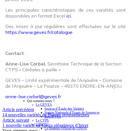
Les principales caractéristiques de ces variétés sont
disponibles en format Excel
ici
.
Des mises à jour régulières sont effectuées sur le site
https://www.geves.fr/catalogue
.
Contact
:
Anne-Lise Corbel,
Secrétaire Technique de la Section
CTPS « Céréales à paille »
GEVES – Unité expérimentale de l’Anjouère – Domaine
de l’Anjouère – La Pouëze – 49370 ERDRE-EN-ANJOU
anne-lise.corbel@geves.fr
Qui sommes-nous ?
Le GEVES
Secteur d’Étude des Variétés
Article précédent
Station Nationale d’Essais de Semences
14 nouvelles variétés de Plantes protéagineuses
BioGEVES
Article suivant
Le CTPS
L’INOV
1 nouvelle variété de Colza oléagineux d’hiver
Le Bulletin Officiel de l’INOV
Vous aimerez aussi :