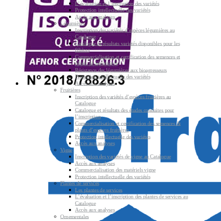
L’évaluation et l’inscription des variétés
Protection intellectuelle des variétés
Accès aux analyses
Légumières
Inscription des variétés d’espèces légumières au
Catalogue
Catalogue et résultats variétés disponibles pour les
filières
Commercialisation et certification des semences et
plants de légumières
Résistance des légumières aux bioagresseurs
Protection intellectuelle des variétés
Accès aux analyses
Fruitières
Inscription des variétés d’espèces fruitières au
Catalogue
Catalogue et résultats des études conduites pour
l’inscription
Commercialisation et certification des semences &
plants d’espèces fruitières
Protection intellectuelle des variétés
Accès aux analyses
Vigne
Inscription des variétés de vigne au Catalogue
Accès aux analyses
Commercialisation des matériels vigne
Protection intellectuelle des variétés
Plantes de services
Les plantes de services
L’évaluation et l’inscription des plantes de services au
Catalogue
Accès aux analyses
Ornementales