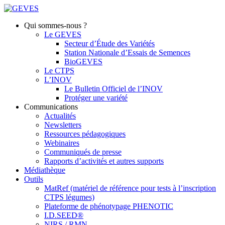
Qui sommes-nous ?
Le GEVES
Secteur d’Étude des Variétés
Station Nationale d’Essais de Semences
BioGEVES
Le CTPS
L’INOV
Le Bulletin Officiel de l’INOV
Protéger une variété
Communications
Actualités
Newsletters
Ressources pédagogiques
Webinaires
Communiqués de presse
Rapports d’activités et autres supports
Médiathèque
Outils
MatRef (matériel de référence pour tests à l’inscription
CTPS légumes)
Plateforme de phénotypage PHENOTIC
I.D.SEED®
NIRS / RMN