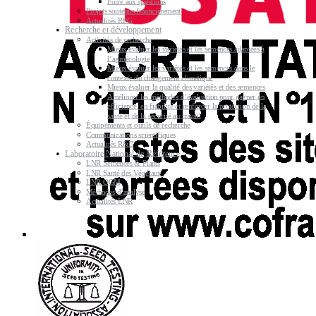
Foire aux questions
Projets soutenus financièrement
Actualités RPG
Recherche et développement
Activités de recherche
Mieux évaluer les variétés et les semences adaptées à
l’agroécologie
Mieux évaluer les variétés et les semences dans le
contexte du changement climatique
Mieux évaluer la qualité des variétés et des semences
Améliorer les méthodes d’évaluation pour gagner en
efficience, en fiabilité et renforcer la protection de la
santé et de la sécurité au travail
Équipements et outils de recherche
Communications scientifiques
Actualités R&D
Laboratoire National de Référence
LNR Semences & Plants
LNR Santé des Végétaux
LNR OGM
Méthodes d’analyse
Actualités LNR