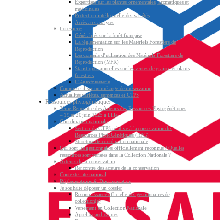
Expertises sur les plantes ornementales, aromatiques et
médicinales
Protection intellectuelle des variétés
Accès aux analyses
Forestières
Généralités sur la forêt française
La réglementation sur les Matériels Forestiers de
Reproduction
Les conseils d’utilisation des Matériels Forestiers de
Reproduction (MFR)
Statistiques annuelles sur les ventes de graines et plants
forestiers
L’Agroforesterie
Commercialiser un mélange de préservation
Actualités variétés, semences et CTPS
Ressources phytogénétiques
3ème Rencontre des Acteurs des Ressources Phytogénétiques
– 19 et 20 juin 2025 à Lille
Coordination nationale
Section du CTPS relative à la conservation des
Ressources PhytoGénétiques (RPG)
Structure de coordination nationale
Qui sont les gestionnaires officiellement reconnus ? Quelles
ressources sont versées dans la Collection Nationale ?
Acteurs de la conservation
Rencontre des acteurs de la conservation
Contexte international
Réglementation & Documentation
Je souhaite déposer un dossier
Reconnaissance officielle des gestionnaires de
collection(s)
Versement en Collection Nationale
Appel à candidatures