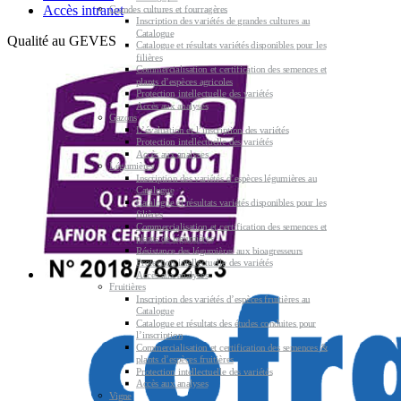
Accès intranet
Grandes cultures et fourragères
Inscription des variétés de grandes cultures au
Catalogue
Qualité au GEVES
Catalogue et résultats variétés disponibles pour les
filières
Commercialisation et certification des semences et
plants d’espèces agricoles
Protection intellectuelle des variétés
Accès aux analyses
Gazons
L’évaluation et l’inscription des variétés
Protection intellectuelle des variétés
Accès aux analyses
Légumières
Inscription des variétés d’espèces légumières au
Catalogue
Catalogue et résultats variétés disponibles pour les
filières
Commercialisation et certification des semences et
plants de légumières
Résistance des légumières aux bioagresseurs
Protection intellectuelle des variétés
Accès aux analyses
Fruitières
Inscription des variétés d’espèces fruitières au
Catalogue
Catalogue et résultats des études conduites pour
l’inscription
Commercialisation et certification des semences &
plants d’espèces fruitières
Protection intellectuelle des variétés
Accès aux analyses
Vigne