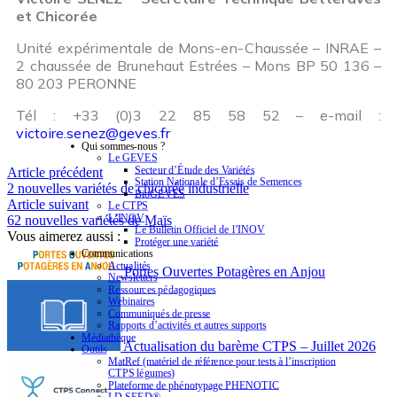
et Chicorée
Unité expérimentale de Mons-en-Chaussée – INRAE –
2 chaussée de Brunehaut Estrées – Mons BP 50 136 –
80 203 PERONNE
Tél : +33 (0)3 22 85 58 52 – e-mail :
victoire.senez@geves.fr
Qui sommes-nous ?
Le GEVES
Secteur d’Étude des Variétés
Article précédent
Station Nationale d’Essais de Semences
2 nouvelles variétés de chicorée industrielle
BioGEVES
Article suivant
Le CTPS
L’INOV
62 nouvelles variétés de Maïs
Le Bulletin Officiel de l’INOV
Vous aimerez aussi :
Protéger une variété
Communications
Actualités
Portes Ouvertes Potagères en Anjou
Newsletters
Ressources pédagogiques
Webinaires
Communiqués de presse
Rapports d’activités et autres supports
Médiathèque
Actualisation du barème CTPS – Juillet 2026
Outils
MatRef (matériel de référence pour tests à l’inscription
CTPS légumes)
Plateforme de phénotypage PHENOTIC