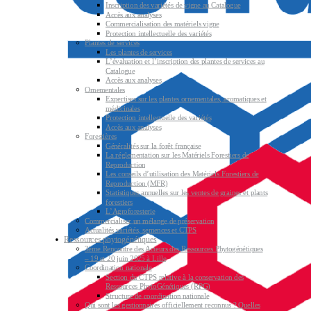
Inscription des variétés de vigne au Catalogue
Accès aux analyses
Commercialisation des matériels vigne
Protection intellectuelle des variétés
Plantes de services
Les plantes de services
L’évaluation et l’inscription des plantes de services au
Catalogue
Accès aux analyses
Ornementales
Expertises sur les plantes ornementales, aromatiques et
médicinales
Protection intellectuelle des variétés
Accès aux analyses
Forestières
Généralités sur la forêt française
La réglementation sur les Matériels Forestiers de
Reproduction
Les conseils d’utilisation des Matériels Forestiers de
Reproduction (MFR)
Statistiques annuelles sur les ventes de graines et plants
forestiers
L’Agroforesterie
Commercialiser un mélange de préservation
Actualités variétés, semences et CTPS
Ressources phytogénétiques
3ème Rencontre des Acteurs des Ressources Phytogénétiques
– 19 et 20 juin 2025 à Lille
Coordination nationale
Section du CTPS relative à la conservation des
Ressources PhytoGénétiques (RPG)
Structure de coordination nationale
Qui sont les gestionnaires officiellement reconnus ? Quelles