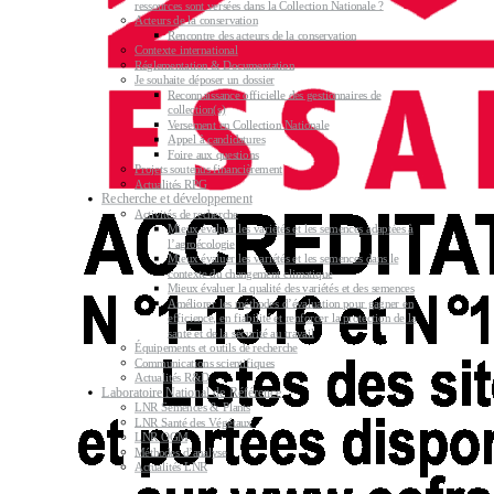
ressources sont versées dans la Collection Nationale ?
Acteurs de la conservation
Rencontre des acteurs de la conservation
Contexte international
Réglementation & Documentation
Je souhaite déposer un dossier
Reconnaissance officielle des gestionnaires de
collection(s)
Versement en Collection Nationale
Appel à candidatures
Foire aux questions
Projets soutenus financièrement
Actualités RPG
Recherche et développement
Activités de recherche
Mieux évaluer les variétés et les semences adaptées à
l’agroécologie
Mieux évaluer les variétés et les semences dans le
contexte du changement climatique
Mieux évaluer la qualité des variétés et des semences
Améliorer les méthodes d’évaluation pour gagner en
efficience, en fiabilité et renforcer la protection de la
santé et de la sécurité au travail
Équipements et outils de recherche
Communications scientifiques
Actualités R&D
Laboratoire National de Référence
LNR Semences & Plants
LNR Santé des Végétaux
LNR OGM
Méthodes d’analyse
Actualités LNR