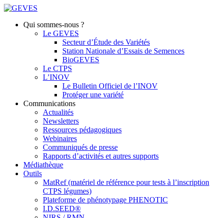
Qui sommes-nous ?
Le GEVES
Secteur d’Étude des Variétés
Station Nationale d’Essais de Semences
BioGEVES
Le CTPS
L’INOV
Le Bulletin Officiel de l’INOV
Protéger une variété
Communications
Actualités
Newsletters
Ressources pédagogiques
Webinaires
Communiqués de presse
Rapports d’activités et autres supports
Médiathèque
Outils
MatRef (matériel de référence pour tests à l’inscription
CTPS légumes)
Plateforme de phénotypage PHENOTIC
I.D.SEED®
NIRS / RMN