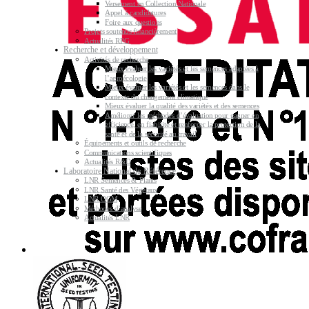
Versement en Collection Nationale
Appel à candidatures
Foire aux questions
Projets soutenus financièrement
Actualités RPG
Recherche et développement
Activités de recherche
Mieux évaluer les variétés et les semences adaptées à
l’agroécologie
Mieux évaluer les variétés et les semences dans le
contexte du changement climatique
Mieux évaluer la qualité des variétés et des semences
Améliorer les méthodes d’évaluation pour gagner en
efficience, en fiabilité et renforcer la protection de la
santé et de la sécurité au travail
Équipements et outils de recherche
Communications scientifiques
Actualités R&D
Laboratoire National de Référence
LNR Semences & Plants
LNR Santé des Végétaux
LNR OGM
Méthodes d’analyse
Actualités LNR