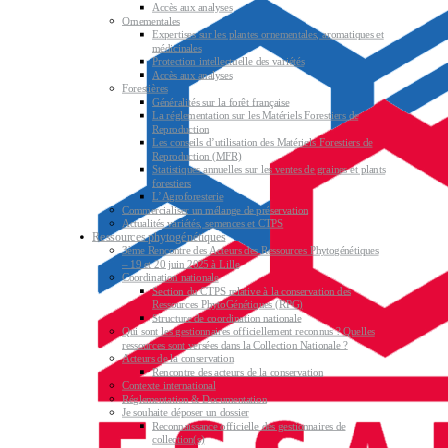
Accès aux analyses
Ornementales
Expertises sur les plantes ornementales, aromatiques et
médicinales
Protection intellectuelle des variétés
Accès aux analyses
Forestières
Généralités sur la forêt française
La réglementation sur les Matériels Forestiers de
Reproduction
Les conseils d’utilisation des Matériels Forestiers de
Reproduction (MFR)
Statistiques annuelles sur les ventes de graines et plants
forestiers
L’Agroforesterie
Commercialiser un mélange de préservation
Actualités variétés, semences et CTPS
Ressources phytogénétiques
3ème Rencontre des Acteurs des Ressources Phytogénétiques
– 19 et 20 juin 2025 à Lille
Coordination nationale
Section du CTPS relative à la conservation des
Ressources PhytoGénétiques (RPG)
Structure de coordination nationale
Qui sont les gestionnaires officiellement reconnus ? Quelles
ressources sont versées dans la Collection Nationale ?
Acteurs de la conservation
Rencontre des acteurs de la conservation
Contexte international
Réglementation & Documentation
Je souhaite déposer un dossier
Reconnaissance officielle des gestionnaires de
collection(s)