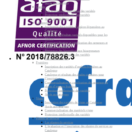
Accès aux analyses
Gazons
L’évaluation et l’inscription des variétés
Protection intellectuelle des variétés
Accès aux analyses
Légumières
Inscription des variétés d’espèces légumières au
Catalogue
Catalogue et résultats variétés disponibles pour les
filières
Commercialisation et certification des semences et
plants de légumières
Résistance des légumières aux bioagresseurs
Protection intellectuelle des variétés
Accès aux analyses
Fruitières
Inscription des variétés d’espèces fruitières au
Catalogue
Catalogue et résultats des études conduites pour
l’inscription
Commercialisation et certification des semences &
plants d’espèces fruitières
Protection intellectuelle des variétés
Accès aux analyses
Vigne
Inscription des variétés de vigne au Catalogue
Accès aux analyses
Commercialisation des matériels vigne
Protection intellectuelle des variétés
Plantes de services
Les plantes de services
L’évaluation et l’inscription des plantes de services au
Catalogue