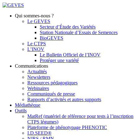
Qui sommes-nous ?
Le GEVES
Secteur d’Étude des Variétés
Station Nationale d’Essais de Semences
BioGEVES
Le CTPS
L’INOV
Le Bulletin Officiel de l’INOV
Protéger une variété
Communications
Actualités
Newsletters
Ressources pédagogiques
Webinaires
Communiqués de presse
Rapports d’activités et autres supports
Médiathèque
Outils
MatRef (matériel de référence pour tests à l’inscription
CTPS légumes)
Plateforme de phénotypage PHENOTIC
I.D.SEED®
NIRS / RMN