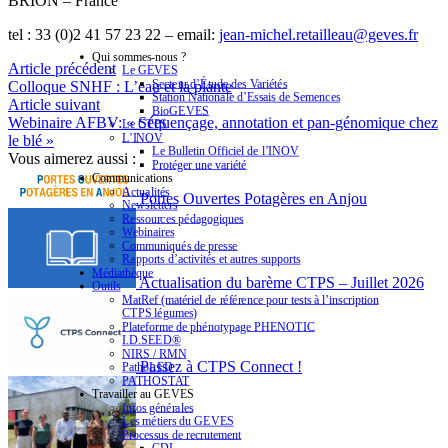
BRION – France
tel : 33 (0)2 41 57 23 22 – email:
jean-michel.retailleau@geves.fr
Qui sommes-nous ?
Article précédent
Le GEVES
Secteur d’Étude des Variétés
Colloque SNHF : L’eau et la plante
Station Nationale d’Essais de Semences
Article suivant
BioGEVES
Webinaire AFBV: « Séquençage, annotation et pan-génomique chez
Le CTPS
L’INOV
le blé »
Le Bulletin Officiel de l’INOV
Vous aimerez aussi :
Protéger une variété
Communications
Actualités
Portes Ouvertes Potagères en Anjou
Newsletters
Ressources pédagogiques
Webinaires
Communiqués de presse
Rapports d’activités et autres supports
Médiathèque
Actualisation du barème CTPS – Juillet 2026
Outils
MatRef (matériel de référence pour tests à l’inscription
CTPS légumes)
Plateforme de phénotypage PHENOTIC
I.D.SEED®
NIRS / RMN
Passez à CTPS Connect !
PathoLED
PATHOSTAT
Travailler au GEVES
Infos générales
Les métiers du GEVES
Processus de recrutement