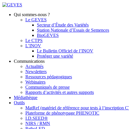
Qui sommes-nous ?
Le GEVES
Secteur d’Étude des Variétés
Station Nationale d’Essais de Semences
BioGEVES
Le CTPS
L’INOV
Le Bulletin Officiel de l’INOV
Protéger une variété
Communications
Actualités
Newsletters
Ressources pédagogiques
Webinaires
Communiqués de presse
Rapports d’activités et autres supports
Médiathèque
Outils
MatRef (matériel de référence pour tests à l’inscription
Plateforme de phénotypage PHENOTIC
I.D.SEED®
NIRS / RMN
PathoLED