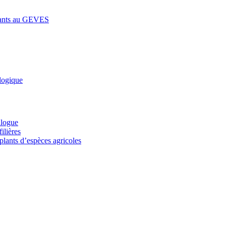
lants au GEVES
logique
alogue
ilières
plants d’espèces agricoles