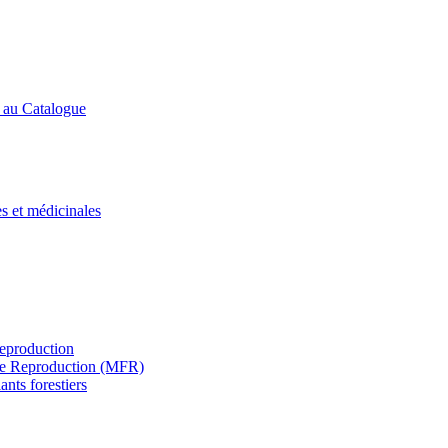
s au Catalogue
es et médicinales
Reproduction
s de Reproduction (MFR)
ants forestiers