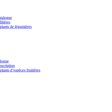
atalogue
ilières
 plants de légumières
alogue
nscription
lants d’espèces fruitières