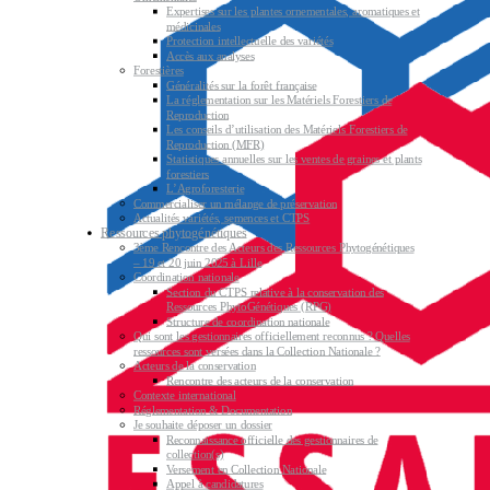
Expertises sur les plantes ornementales, aromatiques et
médicinales
Protection intellectuelle des variétés
Accès aux analyses
Forestières
Généralités sur la forêt française
La réglementation sur les Matériels Forestiers de
Reproduction
Les conseils d’utilisation des Matériels Forestiers de
Reproduction (MFR)
Statistiques annuelles sur les ventes de graines et plants
forestiers
L’Agroforesterie
Commercialiser un mélange de préservation
Actualités variétés, semences et CTPS
Ressources phytogénétiques
3ème Rencontre des Acteurs des Ressources Phytogénétiques
– 19 et 20 juin 2025 à Lille
Coordination nationale
Section du CTPS relative à la conservation des
Ressources PhytoGénétiques (RPG)
Structure de coordination nationale
Qui sont les gestionnaires officiellement reconnus ? Quelles
ressources sont versées dans la Collection Nationale ?
Acteurs de la conservation
Rencontre des acteurs de la conservation
Contexte international
Réglementation & Documentation
Je souhaite déposer un dossier
Reconnaissance officielle des gestionnaires de
collection(s)
Versement en Collection Nationale
Appel à candidatures