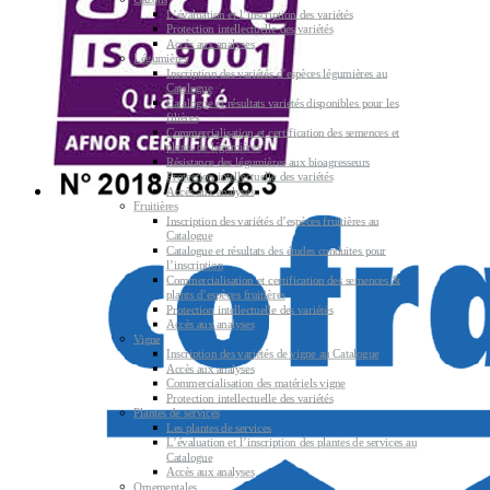
L’évaluation et l’inscription des variétés
Protection intellectuelle des variétés
Accès aux analyses
Légumières
Inscription des variétés d’espèces légumières au
Catalogue
Catalogue et résultats variétés disponibles pour les
filières
Commercialisation et certification des semences et
plants de légumières
Résistance des légumières aux bioagresseurs
Protection intellectuelle des variétés
Accès aux analyses
Fruitières
Inscription des variétés d’espèces fruitières au
Catalogue
Catalogue et résultats des études conduites pour
l’inscription
Commercialisation et certification des semences &
plants d’espèces fruitières
Protection intellectuelle des variétés
Accès aux analyses
Vigne
Inscription des variétés de vigne au Catalogue
Accès aux analyses
Commercialisation des matériels vigne
Protection intellectuelle des variétés
Plantes de services
Les plantes de services
L’évaluation et l’inscription des plantes de services au
Catalogue
Accès aux analyses
Ornementales