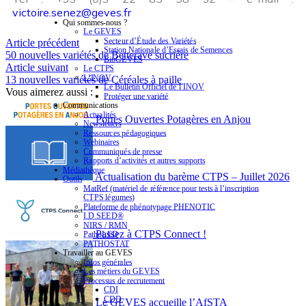
victoire.senez@geves.fr
Qui sommes-nous ?
Le GEVES
Secteur d’Étude des Variétés
Article précédent
Station Nationale d’Essais de Semences
50 nouvelles variétés de Betterave sucrière
BioGEVES
Article suivant
Le CTPS
L’INOV
13 nouvelles variétés de Céréales à paille
Le Bulletin Officiel de l’INOV
Vous aimerez aussi :
Protéger une variété
Communications
Actualités
Portes Ouvertes Potagères en Anjou
Newsletters
Ressources pédagogiques
Webinaires
Communiqués de presse
Rapports d’activités et autres supports
Médiathèque
Actualisation du barème CTPS – Juillet 2026
Outils
MatRef (matériel de référence pour tests à l’inscription
CTPS légumes)
Plateforme de phénotypage PHENOTIC
I.D.SEED®
NIRS / RMN
Passez à CTPS Connect !
PathoLED
PATHOSTAT
Travailler au GEVES
Infos générales
Les métiers du GEVES
Processus de recrutement
CDI
CDD
Le GEVES accueille l’AfSTA