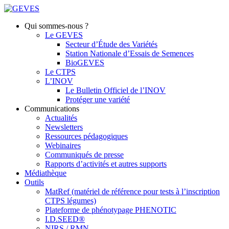
Qui sommes-nous ?
Le GEVES
Secteur d’Étude des Variétés
Station Nationale d’Essais de Semences
BioGEVES
Le CTPS
L’INOV
Le Bulletin Officiel de l’INOV
Protéger une variété
Communications
Actualités
Newsletters
Ressources pédagogiques
Webinaires
Communiqués de presse
Rapports d’activités et autres supports
Médiathèque
Outils
MatRef (matériel de référence pour tests à l’inscription
CTPS légumes)
Plateforme de phénotypage PHENOTIC
I.D.SEED®
NIRS / RMN