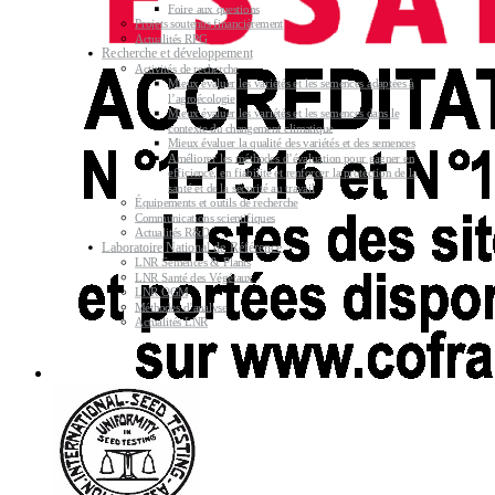
Foire aux questions
Projets soutenus financièrement
Actualités RPG
Recherche et développement
Activités de recherche
Mieux évaluer les variétés et les semences adaptées à
l’agroécologie
Mieux évaluer les variétés et les semences dans le
contexte du changement climatique
Mieux évaluer la qualité des variétés et des semences
Améliorer les méthodes d’évaluation pour gagner en
efficience, en fiabilité et renforcer la protection de la
santé et de la sécurité au travail
Équipements et outils de recherche
Communications scientifiques
Actualités R&D
Laboratoire National de Référence
LNR Semences & Plants
LNR Santé des Végétaux
LNR OGM
Méthodes d’analyse
Actualités LNR