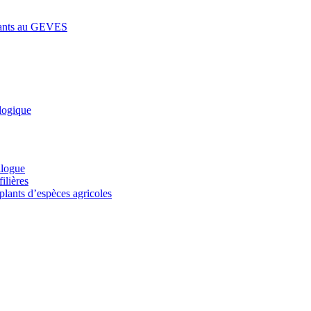
lants au GEVES
logique
alogue
ilières
plants d’espèces agricoles