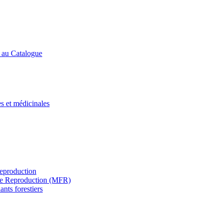
s au Catalogue
es et médicinales
Reproduction
s de Reproduction (MFR)
ants forestiers