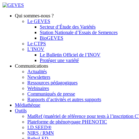
Qui sommes-nous ?
Le GEVES
Secteur d’Étude des Variétés
Station Nationale d’Essais de Semences
BioGEVES
Le CTPS
L’INOV
Le Bulletin Officiel de l’INOV
Protéger une variété
Communications
Actualités
Newsletters
Ressources pédagogiques
Webinaires
Communiqués de presse
Rapports d’activités et autres supports
Médiathèque
Outils
MatRef (matériel de référence pour tests à l’inscription
Plateforme de phénotypage PHENOTIC
I.D.SEED®
NIRS / RMN
PathoLED