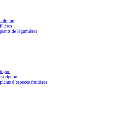
atalogue
ilières
 plants de légumières
alogue
nscription
lants d’espèces fruitières