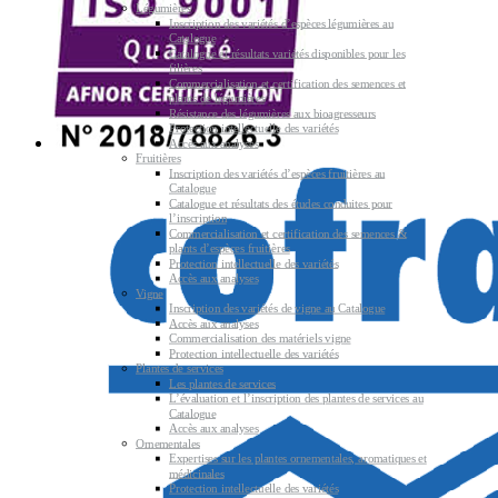
Légumières
Inscription des variétés d’espèces légumières au
Catalogue
Catalogue et résultats variétés disponibles pour les
filières
Commercialisation et certification des semences et
plants de légumières
Résistance des légumières aux bioagresseurs
Protection intellectuelle des variétés
Accès aux analyses
Fruitières
Inscription des variétés d’espèces fruitières au
Catalogue
Catalogue et résultats des études conduites pour
l’inscription
Commercialisation et certification des semences &
plants d’espèces fruitières
Protection intellectuelle des variétés
Accès aux analyses
Vigne
Inscription des variétés de vigne au Catalogue
Accès aux analyses
Commercialisation des matériels vigne
Protection intellectuelle des variétés
Plantes de services
Les plantes de services
L’évaluation et l’inscription des plantes de services au
Catalogue
Accès aux analyses
Ornementales
Expertises sur les plantes ornementales, aromatiques et
médicinales
Protection intellectuelle des variétés