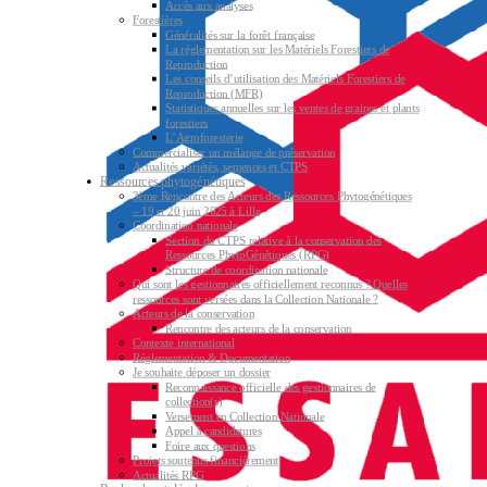
Accès aux analyses
Forestières
Généralités sur la forêt française
La réglementation sur les Matériels Forestiers de
Reproduction
Les conseils d’utilisation des Matériels Forestiers de
Reproduction (MFR)
Statistiques annuelles sur les ventes de graines et plants
forestiers
L’Agroforesterie
Commercialiser un mélange de préservation
Actualités variétés, semences et CTPS
Ressources phytogénétiques
3ème Rencontre des Acteurs des Ressources Phytogénétiques
– 19 et 20 juin 2025 à Lille
Coordination nationale
Section du CTPS relative à la conservation des
Ressources PhytoGénétiques (RPG)
Structure de coordination nationale
Qui sont les gestionnaires officiellement reconnus ? Quelles
ressources sont versées dans la Collection Nationale ?
Acteurs de la conservation
Rencontre des acteurs de la conservation
Contexte international
Réglementation & Documentation
Je souhaite déposer un dossier
Reconnaissance officielle des gestionnaires de
collection(s)
Versement en Collection Nationale
Appel à candidatures
Foire aux questions
Projets soutenus financièrement
Actualités RPG