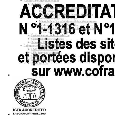
Recherche et développement
Activités de recherche
Mieux évaluer les variétés et les semences adaptées à
l’agroécologie
Mieux évaluer les variétés et les semences dans le
contexte du changement climatique
Mieux évaluer la qualité des variétés et des semences
Améliorer les méthodes d’évaluation pour gagner en
efficience, en fiabilité et renforcer la protection de la
santé et de la sécurité au travail
Équipements et outils de recherche
Communications scientifiques
Actualités R&D
Laboratoire National de Référence
LNR Semences & Plants
LNR Santé des Végétaux
LNR OGM
Méthodes d’analyse
Actualités LNR