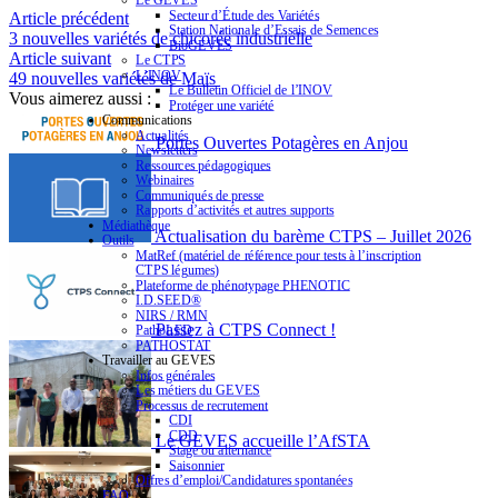
Le GEVES
Secteur d’Étude des Variétés
Article précédent
Station Nationale d’Essais de Semences
3 nouvelles variétés de chicorée industrielle
BioGEVES
Article suivant
Le CTPS
L’INOV
49 nouvelles variétés de Maïs
Le Bulletin Officiel de l’INOV
Vous aimerez aussi :
Protéger une variété
Communications
Actualités
Portes Ouvertes Potagères en Anjou
Newsletters
Ressources pédagogiques
Webinaires
Communiqués de presse
Rapports d’activités et autres supports
Médiathèque
Actualisation du barème CTPS – Juillet 2026
Outils
MatRef (matériel de référence pour tests à l’inscription
CTPS légumes)
Plateforme de phénotypage PHENOTIC
I.D.SEED®
NIRS / RMN
Passez à CTPS Connect !
PathoLED
PATHOSTAT
Travailler au GEVES
Infos générales
Les métiers du GEVES
Processus de recrutement
CDI
CDD
Le GEVES accueille l’AfSTA
Stage ou alternance
Saisonnier
Offres d’emploi/Candidatures spontanées
FAQ