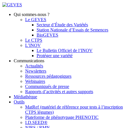
Qui sommes-nous ?
Le GEVES
Secteur d’Étude des Variétés
Station Nationale d’Essais de Semences
BioGEVES
Le CTPS
L’INOV
Le Bulletin Officiel de l’INOV
Protéger une variété
Communications
Actualités
Newsletters
Ressources pédagogiques
Webinaires
Communiqués de presse
Rapports d’activités et autres supports
Médiathèque
Outils
MatRef (matériel de référence pour tests à l’inscription
CTPS légumes)
Plateforme de phénotypage PHENOTIC
I.D.SEED®
NIRS / RMN