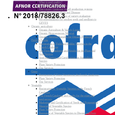
What is seed quality?
Plant & Seed Regulations
One variety Catalogue for all production systems
Plant Resistance to Pests and Diseases
Agroecology at the centre of variety evaluation
Recommendations for sending seeds and seedlings to
GEVES
Organic agriculture
Organic Agriculture & Variety Listing
Organic Heterogeneous Material
Organic Varieties Suitable for Organic Production
Field & Fodder
Registration of Field and Fodder Varieties in the
French Catalogue
The French Catalogue and Results for the Plant and
Seed Sectors
Seed Marketing and Certification for Agricultural
Species
Plant Variety Protection
Our Services
Grass
Registration of Grass Varieties in the French Catalogue
Plant Variety Protection
Our Services
Vegetable
Registration of Vegetable Varieties in the French
Catalogue
The French Catalogue and results for the plant and
seed sectors
Marketing and Certification of Seeds and Propagating
Material of Vegetable Species
Plant Variety Protection
Resistance of Vegetable Species to Disease and Pests