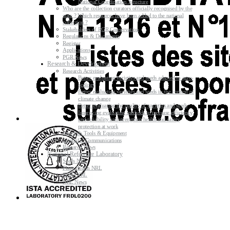
National Coordination Structure
Who are the collection curators officially recognised by the
state ? Which resources have been added to the national
collection ?
Stakeholders of PGR Conservation
Regulations & Documents
Register
Applications
PGR News
Research & Development
Research Activities
Better evaluating varieties and seeds adapted to agro-
ecology
Better evaluating varieties and seeds in the context of
climate change
Better evaluating the quality of varieties and seeds
Improving evaluating methods to increase efficiency
and reliability and strengthen health and safety
protection at work
Research Tools & Equipment
Scientific Communications
Research News
National Reference Laboratory
Seeds NRL
Plant Health NRL
GMO NRL
NRL News