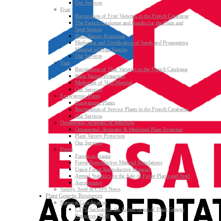
Our Services
Fruit
Registration of Fruit Varieties in the French Catalogue
The French Catalogue and Results for the Plant and
Seed Sectors
Plant Variety Protection
Marketing and Certification of Seeds and Propagating
Material of Fruit Species
Our Services
Vine
Registration of Vine Varieties in the French Catalogue
Plant Variety Protection
Marketing of Vine Material
Our Services
Ecosystemic Plants
Ecosystemic Plants
Registration of Service Plants in the French Catalogue
Our Services
Ornamental, Aromatic & Medicinal
Ornamental, Aromatic & Medicinal Plant Expertise
Plant Variety Protection
Our Services
Forest
Forests in France
Forest Reproductive Material Regulations
Using Forest Reproductive Material
Annual Statistics on the Sale of Forest Plants and Seed
Agroforestry
Variety, Seed & CTPS News
Plant Genetic Resources
National Coordination
CTPS Section for the Conservation of Plant Genetic
Resources (PGR)