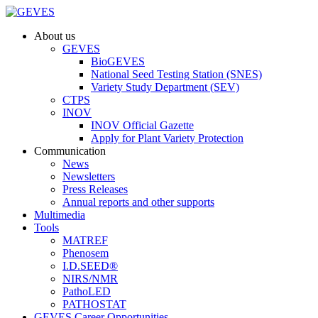
About us
GEVES
BioGEVES
National Seed Testing Station (SNES)
Variety Study Department (SEV)
CTPS
INOV
INOV Official Gazette
Apply for Plant Variety Protection
Communication
News
Newsletters
Press Releases
Annual reports and other supports
Multimedia
Tools
MATREF
Phenosem
I.D.SEED®
NIRS/NMR
PathoLED
PATHOSTAT
GEVES Career Opportunities