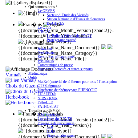
Qui sommes-nous ?
Le GEVES
Secteur d’Étude des Variétés
Station Nationale d’Essais de Semences
BioGEVES
Le CTPS
{{document.Vl_Stra_Month_Version | zpad:2}}-
L’INOV
{{document.Vl_Stra_Year_Version}}
Le Bulletin Officiel de l’INOV
Protéger une variété
Communications
{{document.Vl_Stra_Name_Document}}
Actualités
Newsletters
{{document.Vl_Stra_Name_Category}}
Ressources pédagogiques
{{document.Vl_Stra_Name_File}}
Webinaires
Communiqués de presse
Rapports d’activités et autres supports
Médiathèque
Varmaïs
Outils
MatRef (matériel de référence pour tests à l’inscription
Choix du Gazon
CTPS légumes)
Plateforme de phénotypage PHENOTIC
I.D.SEED®
Herbe-book
NIRS / RMN
PathoLED
PATHOSTAT
Travailler au GEVES
Infos générales
Les métiers du GEVES
{{document.Vl_Stra_Month_Version | zpad:2}}-
Processus de recrutement
{{document.Vl_Stra_Year_Version}}
CDI
CDD
Stage ou alternance
{{document.Vl_Stra_Name_Document}}