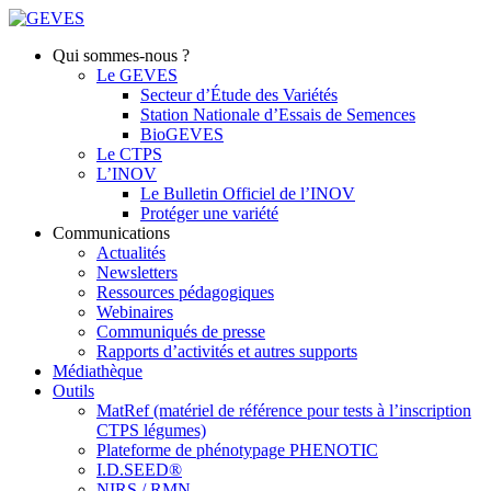
Qui sommes-nous ?
Le GEVES
Secteur d’Étude des Variétés
Station Nationale d’Essais de Semences
BioGEVES
Le CTPS
L’INOV
Le Bulletin Officiel de l’INOV
Protéger une variété
Communications
Actualités
Newsletters
Ressources pédagogiques
Webinaires
Communiqués de presse
Rapports d’activités et autres supports
Médiathèque
Outils
MatRef (matériel de référence pour tests à l’inscription
CTPS légumes)
Plateforme de phénotypage PHENOTIC
I.D.SEED®
NIRS / RMN