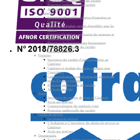
L’évaluation et l’inscription des variétés
Protection intellectuelle des variétés
Accès aux analyses
Légumières
Inscription des variétés d’espèces légumières au
Catalogue
Catalogue et résultats variétés disponibles pour les
filières
Commercialisation et certification des semences et
plants de légumières
Résistance des légumières aux bioagresseurs
Protection intellectuelle des variétés
Accès aux analyses
Fruitières
Inscription des variétés d’espèces fruitières au
Catalogue
Catalogue et résultats des études conduites pour
l’inscription
Commercialisation et certification des semences &
plants d’espèces fruitières
Protection intellectuelle des variétés
Accès aux analyses
Vigne
Inscription des variétés de vigne au Catalogue
Accès aux analyses
Commercialisation des matériels vigne
Protection intellectuelle des variétés
Plantes de services
Les plantes de services
L’évaluation et l’inscription des plantes de services au
Catalogue
Accès aux analyses
Ornementales
Expertises sur les plantes ornementales, aromatiques et