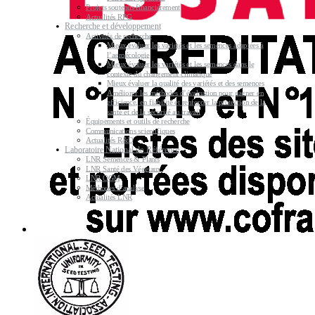
Projets soutenus financièrement
Actualités RPG
Recherche et développement
Activités de recherche
Mieux évaluer les variétés et les semences adaptées à
l’agroécologie
Mieux évaluer les variétés et les semences dans le
contexte du changement climatique
Mieux évaluer la qualité des variétés et des semences
Améliorer les méthodes d’évaluation pour gagner en
efficience, en fiabilité et renforcer la protection de la
santé et de la sécurité au travail
Équipements et outils de recherche
Communications scientifiques
Actualités R&D
Laboratoire National de Référence
LNR Semences & Plants
LNR Santé des Végétaux
LNR OGM
Méthodes d’analyse
Actualités LNR