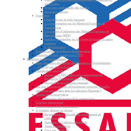
médicinales
Protection intellectuelle des variétés
Accès aux analyses
Forestières
Généralités sur la forêt française
La réglementation sur les Matériels Forestiers de
Reproduction
Les conseils d’utilisation des Matériels Forestiers de
Reproduction (MFR)
Statistiques annuelles sur les ventes de graines et plants
forestiers
L’Agroforesterie
Commercialiser un mélange de préservation
Actualités variétés, semences et CTPS
Ressources phytogénétiques
3ème Rencontre des Acteurs des Ressources Phytogénétiques
– 19 et 20 juin 2025 à Lille
Coordination nationale
Section du CTPS relative à la conservation des
Ressources PhytoGénétiques (RPG)
Structure de coordination nationale
Qui sont les gestionnaires officiellement reconnus ? Quelles
ressources sont versées dans la Collection Nationale ?
Acteurs de la conservation
Rencontre des acteurs de la conservation
Contexte international
Réglementation & Documentation
Je souhaite déposer un dossier
Reconnaissance officielle des gestionnaires de
collection(s)
Versement en Collection Nationale
Appel à candidatures
Foire aux questions